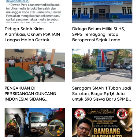
Diduga Salah Kirim
Diduga Belum Miliki SLHS,
Klarifikasi, Oknum P3K IAIN
SPPG Temayang Tetap
Langsa Malah Gertak
Beroperasi Sejak Lama
Wartawan ke Dewan Pers
PENGAKUAN DI
Seragam SMAN 1 Tuban Jadi
PERSIDANGAN GUNCANG
Sorotan, Biaya Rp1,6 Juta
INDONESIA! SIDANG
untuk 390 Siswa Baru SPMB
TUNTUTAN DITUNDA,
2026
KELUARGA KORBAN
MENGAMUK DI PN MALANG