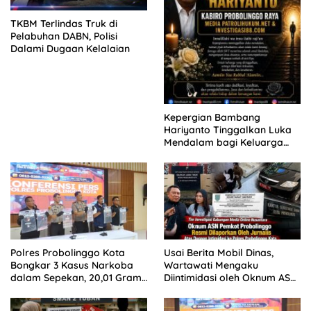
TKBM Terlindas Truk di
Pelabuhan DABN, Polisi
Dalami Dugaan Kelalaian
Kepergian Bambang
Hariyanto Tinggalkan Luka
Mendalam bagi Keluarga
Besar Patrolihukum.net
Polres Probolinggo Kota
Usai Berita Mobil Dinas,
Bongkar 3 Kasus Narkoba
Wartawati Mengaku
dalam Sepekan, 20,01 Gram
Diintimidasi oleh Oknum ASN
Sabu Disita
Pemkot Probolinggo dan
Tempuh Jalur Hukum