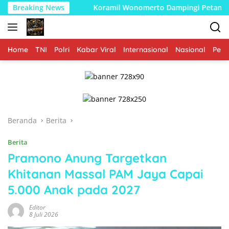
Langsung
Breaking News
Koramil Wonomerto Dampingi Petani Jagung, Perkuat P
ke
konten
Home
TNI
Polri
Kabar Viral
Internasional
Nasional
Peme
Beranda
Berita
Berita
Pramono Anung Targetkan
Khitanan Massal PAM Jaya Capai
5.000 Anak pada 2027
Editor
8 Juli 2026