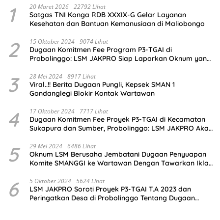
1
20 Maret 2026
22792 Lihat
Satgas TNI Konga RDB XXXIX-G Gelar Layanan
Kesehatan dan Bantuan Kemanusiaan di Maliobongo
2
15 Oktober 2024
9074 Lihat
Dugaan Komitmen Fee Program P3-TGAI di
Probolinggo: LSM JAKPRO Siap Laporkan Oknum yang
Terlibat
3
28 Mei 2024
8917 Lihat
Viral..!! Berita Dugaan Pungli, Kepsek SMAN 1
Gondanglegi Blokir Kontak Wartawan
4
17 Oktober 2024
7717 Lihat
Dugaan Komitmen Fee Proyek P3-TGAI di Kecamatan
Sukapura dan Sumber, Probolinggo: LSM JAKPRO Akan
Ambil Sikap
5
29 Mei 2024
6486 Lihat
Oknum LSM Berusaha Jembatani Dugaan Penyuapan
Komite SMANGGI ke Wartawan Dengan Tawarkan Iklan
2,5 Juta
6
5 Oktober 2024
5624 Lihat
LSM JAKPRO Soroti Proyek P3-TGAI T.A 2023 dan
Peringatkan Desa di Probolinggo Tentang Dugaan
Komitmen Fee Proyek P3-TGAI 2024