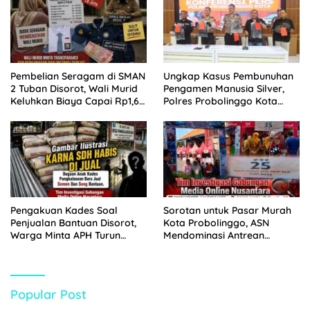
Pembelian Seragam di SMAN
Ungkap Kasus Pembunuhan
2 Tuban Disorot, Wali Murid
Pengamen Manusia Silver,
Keluhkan Biaya Capai Rp1,6
Polres Probolinggo Kota
Juta
Tangkap Dua Pelaku
Pengakuan Kades Soal
Sorotan untuk Pasar Murah
Penjualan Bantuan Disorot,
Kota Probolinggo, ASN
Warga Minta APH Turun
Mendominasi Antrean
Tangan
Pembeli
Popular Post