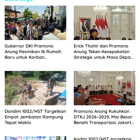
Gubernur DKI Pramono
Erick Thohir dan Pramono
Anung Resmikan 16 Rumah
Anung Teken Kesepakatan
Baru untuk Korban
Strategis untuk Masa Depan
Kebakaran di Mampang
Pemuda Indonesia
Dandim 1002/HST Targetkan
Pramono Anung Kukuhkan
Empat Jembatan Rampung
DTKJ 2026–2029, Misi Besar
Tepat Waktu
Benahi Transportasi Jakarta
Dimulai
Kodim 1002/HST targetkan