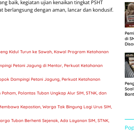
ng baik, kegiatan ujian kenaikan tingkat PSHT
Sabu
t berlangsung dengan aman, lancar dan kondusif.
Pem
di S
Diso
Kelu
eng Kidul Turun ke Sawah, Kawal Program Ketahanan
Rp1,
pingi Petani Jagung di Mentor, Perkuat Ketahanan
pok Dampingi Petani Jagung, Perkuat Ketahanan
Pen
Soal
h Paham, Polantas Tuban Ungkap Alur SIM, STNK, dan
Bant
War
Turu
Membawa Kepastian, Warga Tak Bingung Lagi Urus SIM,
Warga Tuban Berhenti Sejenak, Ada Layanan SIM, STNK,
Pop