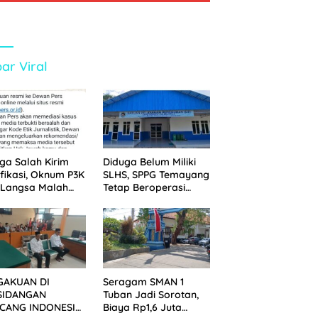
ar Viral
ga Salah Kirim
Diduga Belum Miliki
ifikasi, Oknum P3K
SLHS, SPPG Temayang
 Langsa Malah
Tetap Beroperasi
tak Wartawan ke
Sejak Lama
an Pers
GAKUAN DI
Seragam SMAN 1
SIDANGAN
Tuban Jadi Sorotan,
CANG INDONESIA!
Biaya Rp1,6 Juta