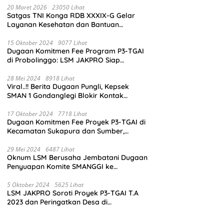
20 Maret 2026
23050 Lihat
Satgas TNI Konga RDB XXXIX-G Gelar
Layanan Kesehatan dan Bantuan
Kemanusiaan di Maliobongo
15 Oktober 2024
9077 Lihat
Dugaan Komitmen Fee Program P3-TGAI
di Probolinggo: LSM JAKPRO Siap
Laporkan Oknum yang Terlibat
28 Mei 2024
8918 Lihat
Viral..!! Berita Dugaan Pungli, Kepsek
SMAN 1 Gondanglegi Blokir Kontak
Wartawan
17 Oktober 2024
7718 Lihat
Dugaan Komitmen Fee Proyek P3-TGAI di
Kecamatan Sukapura dan Sumber,
Probolinggo: LSM JAKPRO Akan Ambil
Sikap
29 Mei 2024
6487 Lihat
Oknum LSM Berusaha Jembatani Dugaan
Penyuapan Komite SMANGGI ke
Wartawan Dengan Tawarkan Iklan 2,5
Juta
5 Oktober 2024
5625 Lihat
LSM JAKPRO Soroti Proyek P3-TGAI T.A
2023 dan Peringatkan Desa di
Probolinggo Tentang Dugaan Komitmen
Fee Proyek P3-TGAI 2024