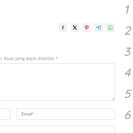
1
2
3
n.
Ruas yang wajib ditandai
*
4
5
6