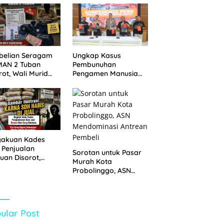
 Disita
Pemkot Probolinggo
dan Tempuh Jalur
Hukum
belian Seragam
Ungkap Kasus
MAN 2 Tuban
Pembunuhan
rot, Wali Murid
Pengamen Manusia
hkan Biaya Capai
Silver, Polres
6 Juta
Probolinggo Kota
Tangkap Dua Pelaku
gakuan Kades
 Penjualan
Sorotan untuk Pasar
uan Disorot,
Murah Kota
ga Minta APH
Probolinggo, ASN
n Tangan
Mendominasi Antrean
Pembeli
ular Post