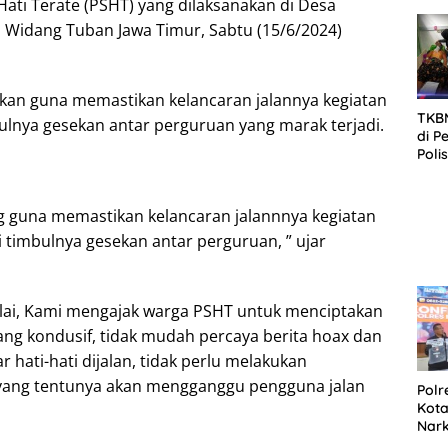
Hati Terate (PSHT) yang dilaksanakan di Desa
SID
DIT
Widang Tuban Jawa Timur, Sabtu (15/6/2024)
KOR
DI 
kan guna memastikan kelancaran jalannya kegiatan
TKBM
bulnya gesekan antar perguruan yang marak terjadi.
di P
Poli
Kela
g guna memastikan kelancaran jalannnya kegiatan
 timbulnya gesekan antar perguruan, ” ujar
lai, Kami mengajak warga PSHT untuk menciptakan
ang kondusif, tidak mudah percaya berita hoax dan
r hati-hati dijalan, tidak perlu melakukan
 yang tentunya akan mengganggu pengguna jalan
Polr
Kota
Nar
Sepe