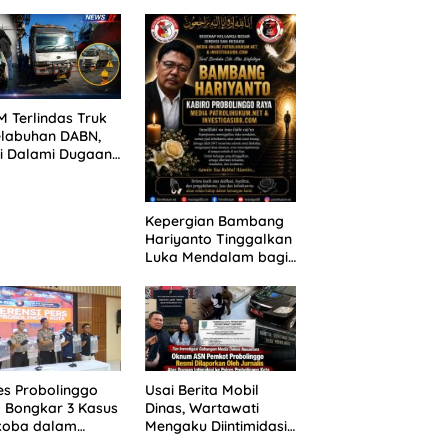
ANG TUNTUTAN
untuk 390 Siswa Baru
UNDA, KELUARGA
SPMB 2026
BAN MENGAMUK
PN MALANG
 Terlindas Truk
elabuhan DABN,
si Dalami Dugaan
laian
Kepergian Bambang
Hariyanto Tinggalkan
Luka Mendalam bagi
Keluarga Besar
Patrolihukum.net
es Probolinggo
Usai Berita Mobil
 Bongkar 3 Kasus
Dinas, Wartawati
koba dalam
Mengaku Diintimidasi
kan, 20,01 Gram
oleh Oknum ASN