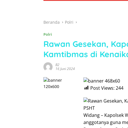
Beranda
Polri
Polri
Rawan Gesekan, Kapo
Kamtibmas di Kenaik
B2
16 Juni 2024
Post Views:
244
Widang – Kapolsek W
anggotanya guna men