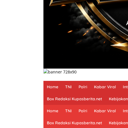
Home
TNI
Polri
Kabar Viral
In
Box Redaksi Kupasberita.net
Kebijakan
Home
TNI
Polri
Kabar Viral
In
Box Redaksi Kupasberita.net
Kebijakan