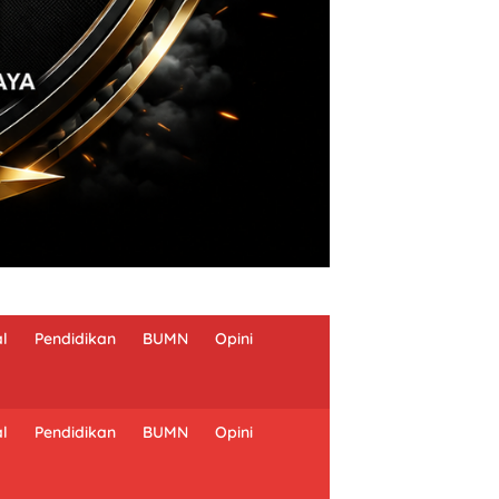
al
Pendidikan
BUMN
Opini
al
Pendidikan
BUMN
Opini