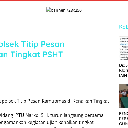
Kab
lsek Titip Pesan
an Tingkat PSHT
Didu
Klar
IAIN
Ger
Dew
PEN
idang IPTU Narko, S.H. turun langsung bersama
PER
gamankan kegiatan ujian kenaikan tingkat
GUN