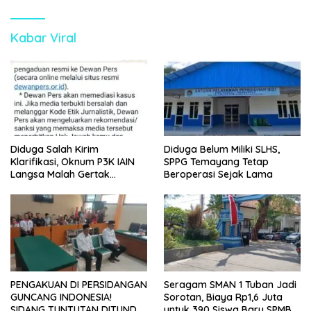
Kabar Viral
Diduga Salah Kirim
Diduga Belum Miliki SLHS,
Klarifikasi, Oknum P3K IAIN
SPPG Temayang Tetap
Langsa Malah Gertak
Beroperasi Sejak Lama
Wartawan ke Dewan Pers
PENGAKUAN DI PERSIDANGAN
Seragam SMAN 1 Tuban Jadi
GUNCANG INDONESIA!
Sorotan, Biaya Rp1,6 Juta
SIDANG TUNTUTAN DITUNDA,
untuk 390 Siswa Baru SPMB