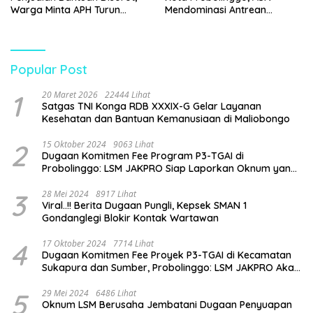
Warga Minta APH Turun
Mendominasi Antrean
Tangan
Pembeli
Popular Post
1
20 Maret 2026
22444 Lihat
Satgas TNI Konga RDB XXXIX-G Gelar Layanan
Kesehatan dan Bantuan Kemanusiaan di Maliobongo
2
15 Oktober 2024
9063 Lihat
Dugaan Komitmen Fee Program P3-TGAI di
Probolinggo: LSM JAKPRO Siap Laporkan Oknum yang
Terlibat
3
28 Mei 2024
8917 Lihat
Viral..!! Berita Dugaan Pungli, Kepsek SMAN 1
Gondanglegi Blokir Kontak Wartawan
4
17 Oktober 2024
7714 Lihat
Dugaan Komitmen Fee Proyek P3-TGAI di Kecamatan
Sukapura dan Sumber, Probolinggo: LSM JAKPRO Akan
Ambil Sikap
5
29 Mei 2024
6486 Lihat
Oknum LSM Berusaha Jembatani Dugaan Penyuapan