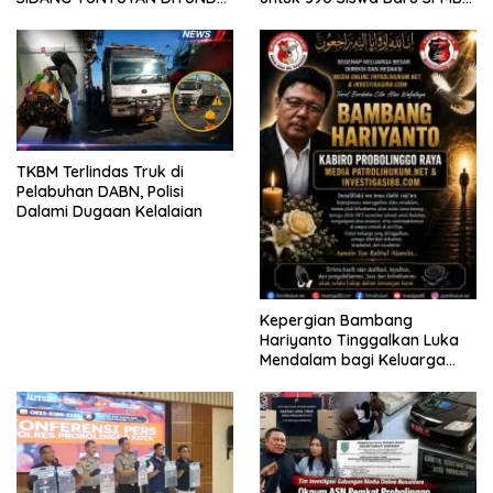
KELUARGA KORBAN
2026
MENGAMUK DI PN MALANG
TKBM Terlindas Truk di
Pelabuhan DABN, Polisi
Dalami Dugaan Kelalaian
Kepergian Bambang
Hariyanto Tinggalkan Luka
Mendalam bagi Keluarga
Besar Patrolihukum.net