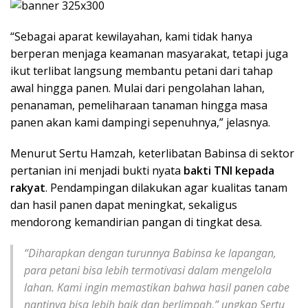
“Sebagai aparat kewilayahan, kami tidak hanya
berperan menjaga keamanan masyarakat, tetapi juga
ikut terlibat langsung membantu petani dari tahap
awal hingga panen. Mulai dari pengolahan lahan,
penanaman, pemeliharaan tanaman hingga masa
panen akan kami dampingi sepenuhnya,” jelasnya.
Menurut Sertu Hamzah, keterlibatan Babinsa di sektor
pertanian ini menjadi bukti nyata
bakti TNI kepada
rakyat
. Pendampingan dilakukan agar kualitas tanam
dan hasil panen dapat meningkat, sekaligus
mendorong kemandirian pangan di tingkat desa.
“Diharapkan dengan turunnya Babinsa ke lapangan,
para petani bisa lebih termotivasi dalam mengelola
lahan. Kami ingin memastikan bahwa hasil panen cabe
nantinya bisa lebih baik dan berlimpah,” ungkap Sertu