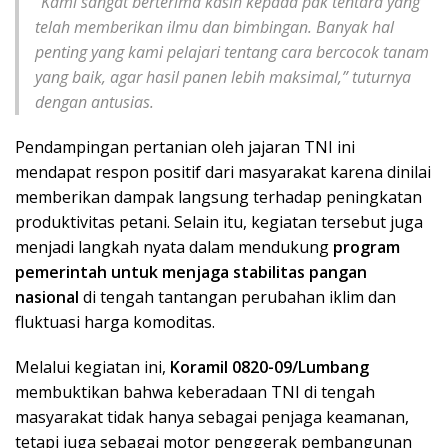
“Kami sangat berterima kasih kepada pak tentara yang
telah memberikan ilmu dan bimbingan. Banyak hal
penting yang kami pelajari tentang cara bercocok tanam
yang baik, agar hasil panen lebih maksimal,” tuturnya
dengan antusias.
Pendampingan pertanian oleh jajaran TNI ini
mendapat respon positif dari masyarakat karena dinilai
memberikan dampak langsung terhadap peningkatan
produktivitas petani. Selain itu, kegiatan tersebut juga
menjadi langkah nyata dalam mendukung
program
pemerintah untuk menjaga stabilitas pangan
nasional
di tengah tantangan perubahan iklim dan
fluktuasi harga komoditas.
Melalui kegiatan ini,
Koramil 0820-09/Lumbang
membuktikan bahwa keberadaan TNI di tengah
masyarakat tidak hanya sebagai penjaga keamanan,
tetapi juga sebagai motor penggerak pembangunan