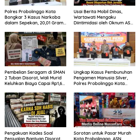
Polres Probolinggo Kota
Usai Berita Mobil Dinas,
Bongkar 3 Kasus Narkoba
Wartawati Mengaku
dalam Sepekan, 20,01 Gram
Diintimidasi oleh Oknum ASN
Sabu Disita
Pemkot Probolinggo dan
Tempuh Jalur Hukum
Pembelian Seragam di SMAN
Ungkap Kasus Pembunuhan
2 Tuban Disorot, Wali Murid
Pengamen Manusia Silver,
Keluhkan Biaya Capai Rp1,6
Polres Probolinggo Kota
Juta
Tangkap Dua Pelaku
Pengakuan Kades Soal
Sorotan untuk Pasar Murah
Penjualan Bantuan Disorot,
Kota Probolinggo, ASN