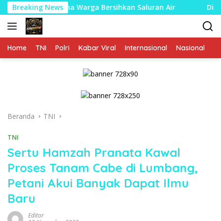
Langsung
ersama Warga Bersihkan Saluran Air
Breaking News
Diduga Salah Kir
ke
konten
Home
TNI
Polri
Kabar Viral
Internasional
Nasional
P
Beranda
TNI
TNI
Sertu Hamzah Pranata Kawal
Proses Tanam Cabe di Lumbang,
Petani Akui Banyak Dapat Ilmu
Baru
Editor