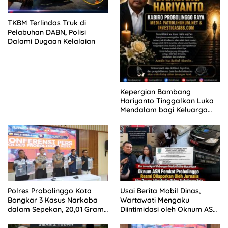
TKBM Terlindas Truk di
Pelabuhan DABN, Polisi
Dalami Dugaan Kelalaian
Kepergian Bambang
Hariyanto Tinggalkan Luka
Mendalam bagi Keluarga
Besar Patrolihukum.net
Polres Probolinggo Kota
Usai Berita Mobil Dinas,
Bongkar 3 Kasus Narkoba
Wartawati Mengaku
dalam Sepekan, 20,01 Gram
Diintimidasi oleh Oknum ASN
Sabu Disita
Pemkot Probolinggo dan
Tempuh Jalur Hukum