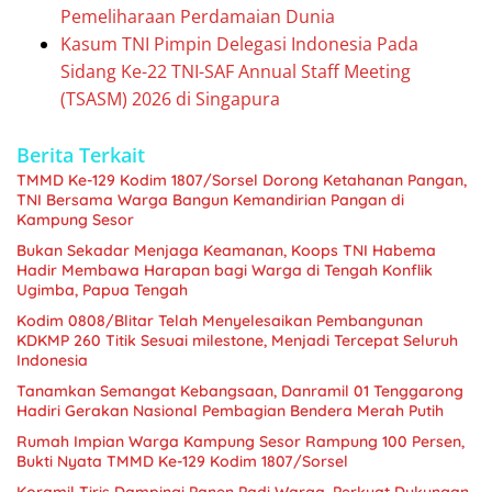
Pemeliharaan Perdamaian Dunia
Kasum TNI Pimpin Delegasi Indonesia Pada
Sidang Ke-22 TNI-SAF Annual Staff Meeting
(TSASM) 2026 di Singapura
Berita Terkait
TMMD Ke-129 Kodim 1807/Sorsel Dorong Ketahanan Pangan,
TNI Bersama Warga Bangun Kemandirian Pangan di
Kampung Sesor
Bukan Sekadar Menjaga Keamanan, Koops TNI Habema
Hadir Membawa Harapan bagi Warga di Tengah Konflik
Ugimba, Papua Tengah
Kodim 0808/Blitar Telah Menyelesaikan Pembangunan
KDKMP 260 Titik Sesuai milestone, Menjadi Tercepat Seluruh
Indonesia
Tanamkan Semangat Kebangsaan, Danramil 01 Tenggarong
Hadiri Gerakan Nasional Pembagian Bendera Merah Putih
Rumah Impian Warga Kampung Sesor Rampung 100 Persen,
Bukti Nyata TMMD Ke-129 Kodim 1807/Sorsel
Koramil Tiris Dampingi Panen Padi Warga, Perkuat Dukungan