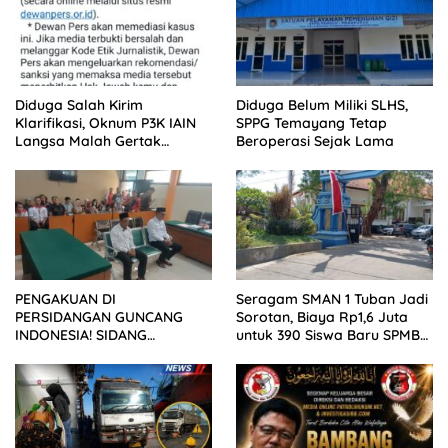
Diduga Salah Kirim
Diduga Belum Miliki SLHS,
Klarifikasi, Oknum P3K IAIN
SPPG Temayang Tetap
Langsa Malah Gertak
Beroperasi Sejak Lama
Wartawan ke Dewan Pers
PENGAKUAN DI
Seragam SMAN 1 Tuban Jadi
PERSIDANGAN GUNCANG
Sorotan, Biaya Rp1,6 Juta
INDONESIA! SIDANG
untuk 390 Siswa Baru SPMB
TUNTUTAN DITUNDA,
2026
KELUARGA KORBAN
MENGAMUK DI PN MALANG