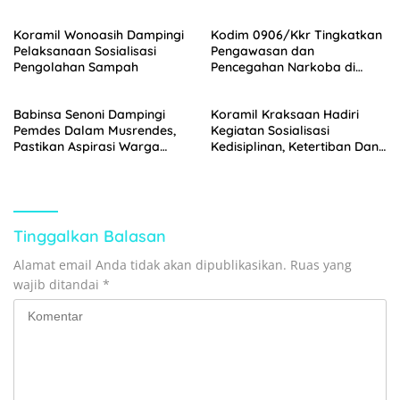
Matangkan Program TMMD
Terpadu Untuk Mendukung
129 Bojonegoro
Ketahanan Pangan Nasional
Koramil Wonoasih Dampingi
Kodim 0906/Kkr Tingkatkan
Pelaksanaan Sosialisasi
Pengawasan dan
Pengolahan Sampah
Pencegahan Narkoba di
Lingkungan Prajurit Melalui
Pemeriksaan P4GN
Babinsa Senoni Dampingi
Koramil Kraksaan Hadiri
Pemdes Dalam Musrendes,
Kegiatan Sosialisasi
Pastikan Aspirasi Warga
Kedisiplinan, Ketertiban Dan
Tersalurkan
Bahaya Narkoba Di
lingkungan Pendidikan
Tinggalkan Balasan
Alamat email Anda tidak akan dipublikasikan.
Ruas yang
wajib ditandai
*