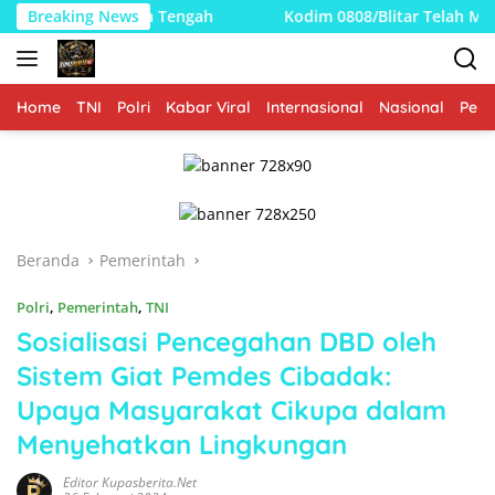
Langsung
ua Tengah
Breaking News
Kodim 0808/Blitar Telah Menyelesaikan Pemba
ke
konten
Home
TNI
Polri
Kabar Viral
Internasional
Nasional
Peme
Beranda
Pemerintah
Polri
,
Pemerintah
,
TNI
Sosialisasi Pencegahan DBD oleh
Sistem Giat Pemdes Cibadak:
Upaya Masyarakat Cikupa dalam
Menyehatkan Lingkungan
Editor Kupasberita.net