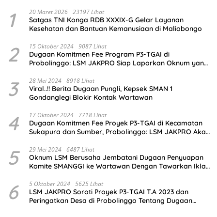
1
20 Maret 2026
23197 Lihat
Satgas TNI Konga RDB XXXIX-G Gelar Layanan
Kesehatan dan Bantuan Kemanusiaan di Maliobongo
2
15 Oktober 2024
9087 Lihat
Dugaan Komitmen Fee Program P3-TGAI di
Probolinggo: LSM JAKPRO Siap Laporkan Oknum yang
Terlibat
3
28 Mei 2024
8918 Lihat
Viral..!! Berita Dugaan Pungli, Kepsek SMAN 1
Gondanglegi Blokir Kontak Wartawan
4
17 Oktober 2024
7718 Lihat
Dugaan Komitmen Fee Proyek P3-TGAI di Kecamatan
Sukapura dan Sumber, Probolinggo: LSM JAKPRO Akan
Ambil Sikap
5
29 Mei 2024
6487 Lihat
Oknum LSM Berusaha Jembatani Dugaan Penyuapan
Komite SMANGGI ke Wartawan Dengan Tawarkan Iklan
2,5 Juta
6
5 Oktober 2024
5625 Lihat
LSM JAKPRO Soroti Proyek P3-TGAI T.A 2023 dan
Peringatkan Desa di Probolinggo Tentang Dugaan
Komitmen Fee Proyek P3-TGAI 2024