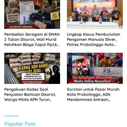
Pembelian Seragam di SMAN
Ungkap Kasus Pembunuhan
2 Tuban Disorot, Wali Murid
Pengamen Manusia Silver,
Keluhkan Biaya Capai Rp1,6
Polres Probolinggo Kota
Juta
Tangkap Dua Pelaku
Pengakuan Kades Soal
Sorotan untuk Pasar Murah
Penjualan Bantuan Disorot,
Kota Probolinggo, ASN
Warga Minta APH Turun
Mendominasi Antrean
Tangan
Pembeli
Popular Post