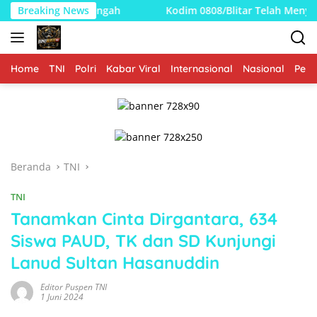
Langsung
Tengah
Breaking News
Kodim 0808/Blitar Telah Menyelesaikan Pembangu
ke
konten
Home
TNI
Polri
Kabar Viral
Internasional
Nasional
Peme
Beranda
TNI
TNI
Tanamkan Cinta Dirgantara, 634
Siswa PAUD, TK dan SD Kunjungi
Lanud Sultan Hasanuddin
Editor Puspen TNI
1 Juni 2024