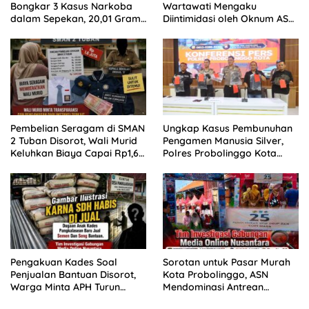
Bongkar 3 Kasus Narkoba
Wartawati Mengaku
dalam Sepekan, 20,01 Gram
Diintimidasi oleh Oknum ASN
Sabu Disita
Pemkot Probolinggo dan
Tempuh Jalur Hukum
Pembelian Seragam di SMAN
Ungkap Kasus Pembunuhan
2 Tuban Disorot, Wali Murid
Pengamen Manusia Silver,
Keluhkan Biaya Capai Rp1,6
Polres Probolinggo Kota
Juta
Tangkap Dua Pelaku
Pengakuan Kades Soal
Sorotan untuk Pasar Murah
Penjualan Bantuan Disorot,
Kota Probolinggo, ASN
Warga Minta APH Turun
Mendominasi Antrean
Tangan
Pembeli