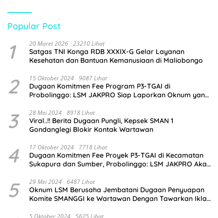
Popular Post
1
20 Maret 2026
23210 Lihat
Satgas TNI Konga RDB XXXIX-G Gelar Layanan
Kesehatan dan Bantuan Kemanusiaan di Maliobongo
2
15 Oktober 2024
9087 Lihat
Dugaan Komitmen Fee Program P3-TGAI di
Probolinggo: LSM JAKPRO Siap Laporkan Oknum yang
Terlibat
3
28 Mei 2024
8918 Lihat
Viral..!! Berita Dugaan Pungli, Kepsek SMAN 1
Gondanglegi Blokir Kontak Wartawan
4
17 Oktober 2024
7718 Lihat
Dugaan Komitmen Fee Proyek P3-TGAI di Kecamatan
Sukapura dan Sumber, Probolinggo: LSM JAKPRO Akan
Ambil Sikap
5
29 Mei 2024
6487 Lihat
Oknum LSM Berusaha Jembatani Dugaan Penyuapan
Komite SMANGGI ke Wartawan Dengan Tawarkan Iklan
2,5 Juta
5 Oktober 2024
5625 Lihat