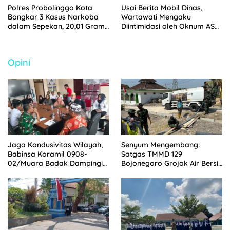
Polres Probolinggo Kota
Usai Berita Mobil Dinas,
Bongkar 3 Kasus Narkoba
Wartawati Mengaku
dalam Sepekan, 20,01 Gram
Diintimidasi oleh Oknum ASN
Sabu Disita
Pemkot Probolinggo dan
Tempuh Jalur Hukum
Opini
Jaga Kondusivitas Wilayah,
Senyum Mengembang:
Babinsa Koramil 0908-
Satgas TMMD 129
02/Muara Badak Dampingi
Bojonegoro Grojok Air Bersih
Mediasi Sengketa Lahan
Door to Door di Kesongo
Warga