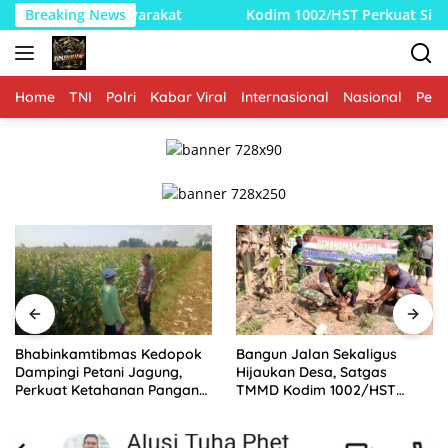
Langsung
Breaking News
Kodim 1002/HST Perkuat Silaturahmi Lewat Safari Jumat 
ke
konten
Home
TNI
Polri
Kabar Viral
Internasional
Nasional
Peme
Bhabinkamtibmas Kedopok
Bangun Jalan Sekaligus
Dampingi Petani Jagung,
Hijaukan Desa, Satgas
Perkuat Ketahanan Pangan
TMMD Kodim 1002/HST
Nasional
Tanam 100 Bibit Pohon