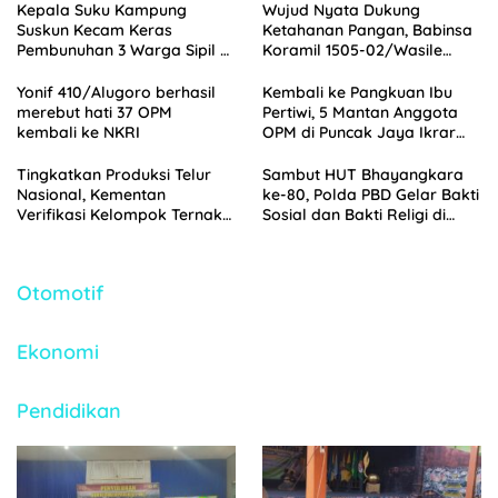
Kepala Suku Kampung
Wujud Nyata Dukung
Suskun Kecam Keras
Ketahanan Pangan, Babinsa
Pembunuhan 3 Warga Sipil di
Koramil 1505-02/Wasile
Yahukimo
Dampingi Penanaman Padi
Yonif 410/Alugoro berhasil
Kembali ke Pangkuan Ibu
merebut hati 37 OPM
Pertiwi, 5 Mantan Anggota
kembali ke NKRI
OPM di Puncak Jaya Ikrar
Setia NKRI
Tingkatkan Produksi Telur
Sambut HUT Bhayangkara
Nasional, Kementan
ke-80, Polda PBD Gelar Bakti
Verifikasi Kelompok Ternak
Sosial dan Bakti Religi di
Penerima Bantuan di
Empat Tempat Ibadah
Jombang
Otomotif
Ekonomi
Pendidikan