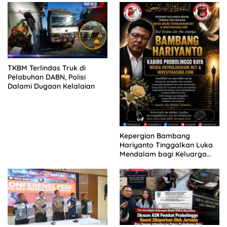
KELUARGA KORBAN
MENGAMUK DI PN MALANG
TKBM Terlindas Truk di
Pelabuhan DABN, Polisi
Dalami Dugaan Kelalaian
Kepergian Bambang
Hariyanto Tinggalkan Luka
Mendalam bagi Keluarga
Besar Patrolihukum.net