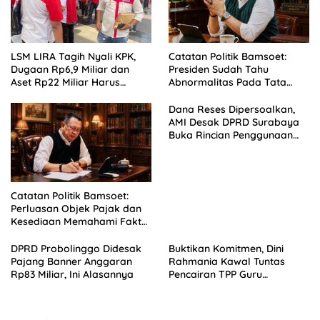
LSM LIRA Tagih Nyali KPK,
Catatan Politik Bamsoet:
Dugaan Rp6,9 Miliar dan
Presiden Sudah Tahu
Aset Rp22 Miliar Harus
Abnormalitas Pada Tata
Berujung Penahanan
Kelola Program Prioritas
Dana Reses Dipersoalkan,
AMI Desak DPRD Surabaya
Buka Rincian Penggunaan
Anggaran
Catatan Politik Bamsoet:
Perluasan Objek Pajak dan
Kesediaan Memahami Fakta
Sosial Ekonomi Rakyat
DPRD Probolinggo Didesak
Buktikan Komitmen, Dini
Pajang Banner Anggaran
Rahmania Kawal Tuntas
Rp83 Miliar, Ini Alasannya
Pencairan TPP Guru
Madrasah Probolinggo yang
Tertahan 8 Tahun