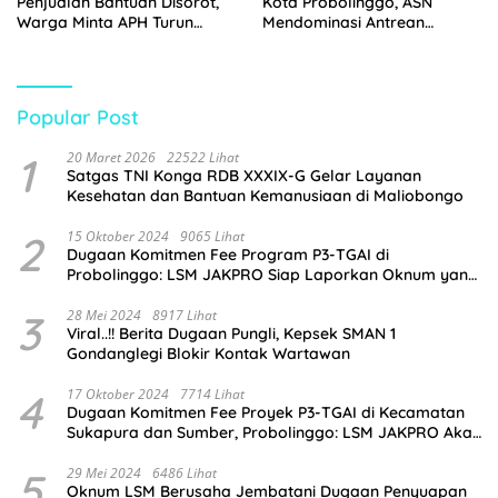
Penjualan Bantuan Disorot,
Kota Probolinggo, ASN
Warga Minta APH Turun
Mendominasi Antrean
Tangan
Pembeli
Popular Post
1
20 Maret 2026
22522 Lihat
Satgas TNI Konga RDB XXXIX-G Gelar Layanan
Kesehatan dan Bantuan Kemanusiaan di Maliobongo
2
15 Oktober 2024
9065 Lihat
Dugaan Komitmen Fee Program P3-TGAI di
Probolinggo: LSM JAKPRO Siap Laporkan Oknum yang
Terlibat
3
28 Mei 2024
8917 Lihat
Viral..!! Berita Dugaan Pungli, Kepsek SMAN 1
Gondanglegi Blokir Kontak Wartawan
4
17 Oktober 2024
7714 Lihat
Dugaan Komitmen Fee Proyek P3-TGAI di Kecamatan
Sukapura dan Sumber, Probolinggo: LSM JAKPRO Akan
Ambil Sikap
5
29 Mei 2024
6486 Lihat
Oknum LSM Berusaha Jembatani Dugaan Penyuapan