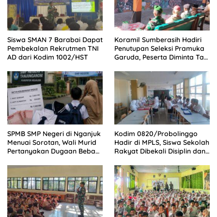
Siswa SMAN 7 Barabai Dapat
Koramil Sumberasih Hadiri
Pembekalan Rekrutmen TNI
Penutupan Seleksi Pramuka
AD dari Kodim 1002/HST
Garuda, Peserta Diminta Tak
Cepat Puas
SPMB SMP Negeri di Nganjuk
Kodim 0820/Probolinggo
Menuai Sorotan, Wali Murid
Hadir di MPLS, Siswa Sekolah
Pertanyakan Dugaan Beban
Rakyat Dibekali Disiplin dan
Biaya Seragam dan Peran
Mental Tangguh
Pengawasan Dinas
Pendidikan