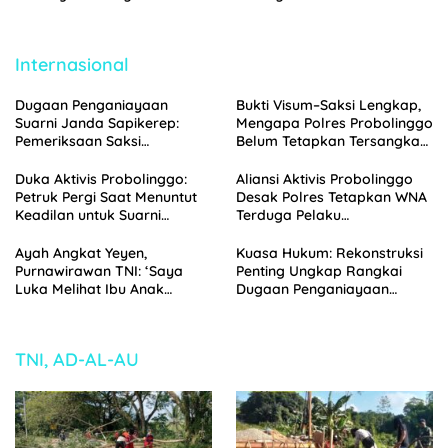
Biaya Seragam dan Peran
Pajarakan Dilaporkan ke
Pengawasan Dinas
Polisi
Pendidikan
Internasional
Dugaan Penganiayaan
Bukti Visum–Saksi Lengkap,
Suarni Janda Sapikerep:
Mengapa Polres Probolinggo
Pemeriksaan Saksi
Belum Tetapkan Tersangka
Menggunung, Polisi
Penganiayaan Suarni?
Probolinggo Segera Gelar
Duka Aktivis Probolinggo:
Aliansi Aktivis Probolinggo
Perkara
Petruk Pergi Saat Menuntut
Desak Polres Tetapkan WNA
Keadilan untuk Suarni
Terduga Pelaku
Sapikerep Probolinggo
Penganiayaan Suarni
sebagai Tersangka
Ayah Angkat Yeyen,
Kuasa Hukum: Rekonstruksi
Purnawirawan TNI: ‘Saya
Penting Ungkap Rangkai
Luka Melihat Ibu Anak
Dugaan Penganiayaan
Binaan Saya Diperlakukan
terhadap Suarni Sapikerep
Begini, Ini Menyakitkan Bagi
Probolinggo
Saya’
TNI, AD-AL-AU