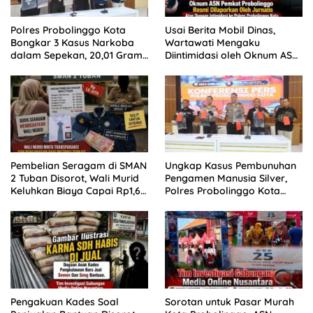
Polres Probolinggo Kota
Usai Berita Mobil Dinas,
Bongkar 3 Kasus Narkoba
Wartawati Mengaku
dalam Sepekan, 20,01 Gram
Diintimidasi oleh Oknum ASN
Sabu Disita
Pemkot Probolinggo dan
Tempuh Jalur Hukum
Pembelian Seragam di SMAN
Ungkap Kasus Pembunuhan
2 Tuban Disorot, Wali Murid
Pengamen Manusia Silver,
Keluhkan Biaya Capai Rp1,6
Polres Probolinggo Kota
Juta
Tangkap Dua Pelaku
Pengakuan Kades Soal
Sorotan untuk Pasar Murah