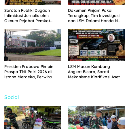
Sorotan Publik! Dugaan
Dokumen Pinjam Pakai
Intimidasi Jurnalis oleh
Terungkap, Tim Investigasi
Oknum Pejabat Pemkot
dan LSM Dalami Honda N
Probolinggo Terekam CCTV
1194 PP Aset Pemkot
Probolinggo
Presiden Prabowo Pimpin
LSM Macan Kumbang
Praspa TNI-Polri 2026 di
Angkat Bicara, Soroti
Istana Merdeka, Perwira
Mekanisme Klarifikasi Aset
Baru Resmi Dilantik
Pemkot Probolinggo di Ping –
Pong
Social