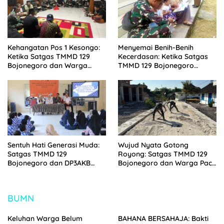
Kehangatan Pos 1 Kesongo:
Menyemai Benih-Benih
Ketika Satgas TMMD 129
Kecerdasan: Ketika Satgas
Bojonegoro dan Warga
TMMD 129 Bojonegoro
Menyatu Tanpa Sekat
Membuka ‘Jendela Dunia’
Anak-Anak Kesongo
Sentuh Hati Generasi Muda:
Wujud Nyata Gotong
Satgas TMMD 129
Royong: Satgas TMMD 129
Bojonegoro dan DP3AKB
Bojonegoro dan Warga Pacu
Edukasi Stunting, serta
Pembangunan Drainase
Kesehatan Reproduksi di
demi Keawetan Jalan Desa
Kesongo
BUMN
Keluhan Warga Belum
BAHANA BERSAHAJA: Bakti