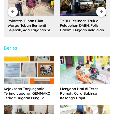
Polantas Tuban Bikin
TKBM Terlindas Truk di
Warga Tuban Berhenti
Pelabuhan DABN, Polisi
Sejenak, Ada Layanan SIM,
Dalami Dugaan Kelalaian
STNK, BPKB
Berita
Kejaksaan Tanjungbalai
Menyapa Hati di Teras
Terima Laporan GEMMAKO
Rumah: Cara Babinsa
Terkait Dugaan Pungli di
Kesongo Rajut
RSUD Tengku Mansyur
Kebersamaan di TMMD 129
Bojonegoro