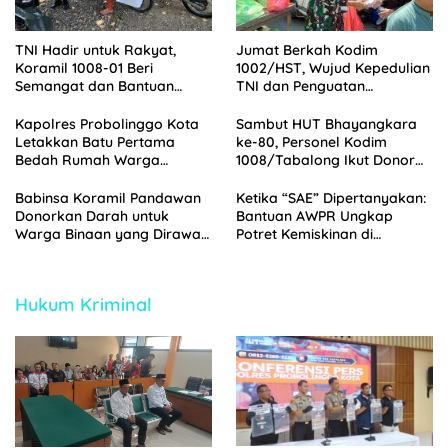
TNI Hadir untuk Rakyat,
Jumat Berkah Kodim
Koramil 1008-01 Beri
1002/HST, Wujud Kepedulian
Semangat dan Bantuan
TNI dan Penguatan
kepada Warga Binaan
Silaturahmi
Kapolres Probolinggo Kota
Sambut HUT Bhayangkara
Letakkan Batu Pertama
ke-80, Personel Kodim
Bedah Rumah Warga
1008/Tabalong Ikut Donor
Tongas, Wujud Kepedulian
Darah di Polres Tabalong
HUT Bhayangkara ke-80
Babinsa Koramil Pandawan
Ketika “SAE” Dipertanyakan:
Donorkan Darah untuk
Bantuan AWPR Ungkap
Warga Binaan yang Dirawat
Potret Kemiskinan di
di RSUD Barabai
Jorongan Probolinggo
Hukum Kriminal