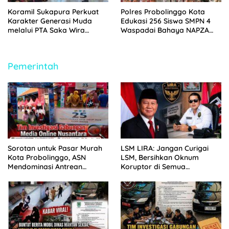
Koramil Sukapura Perkuat
Polres Probolinggo Kota
Karakter Generasi Muda
Edukasi 256 Siswa SMPN 4
melalui PTA Saka Wira
Waspadai Bahaya NAPZA
Kartika
Saat MPLS 2026
Pemerintah
Sorotan untuk Pasar Murah
LSM LIRA: Jangan Curigai
Kota Probolinggo, ASN
LSM, Bersihkan Oknum
Mendominasi Antrean
Koruptor di Semua
Pembeli
Lingkaran Kekuasaan