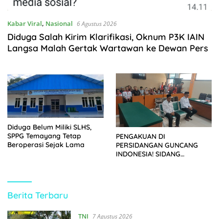
Kabar Viral
,
Nasional
6 Agustus 2026
Diduga Salah Kirim Klarifikasi, Oknum P3K IAIN
Langsa Malah Gertak Wartawan ke Dewan Pers
Diduga Belum Miliki SLHS,
SPPG Temayang Tetap
PENGAKUAN DI
Beroperasi Sejak Lama
PERSIDANGAN GUNCANG
INDONESIA! SIDANG
TUNTUTAN DITUNDA,
KELUARGA KORBAN
MENGAMUK DI PN MALANG
https://kupasberita.net
Berita Terbaru
TNI
7 Agustus 2026