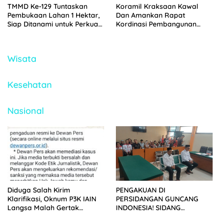
TMMD Ke-129 Tuntaskan
Koramil Kraksaan Kawal
Pembukaan Lahan 1 Hektar,
Dan Amankan Rapat
Siap Ditanami untuk Perkuat
Kordinasi Pembangunan
Ketahanan Pangan Kampung
Sekolah Rakyat
Sesor
Wisata
Kesehatan
Nasional
Diduga Salah Kirim
PENGAKUAN DI
Klarifikasi, Oknum P3K IAIN
PERSIDANGAN GUNCANG
Langsa Malah Gertak
INDONESIA! SIDANG
Wartawan ke Dewan Pers
TUNTUTAN DITUNDA,