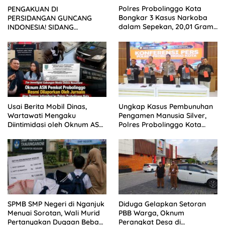
Polres Probolinggo Kota
PENGAKUAN DI
Bongkar 3 Kasus Narkoba
PERSIDANGAN GUNCANG
dalam Sepekan, 20,01 Gram
INDONESIA! SIDANG
Sabu Disita
TUNTUTAN DITUNDA,
KELUARGA KORBAN
MENGAMUK DI PN MALANG
Usai Berita Mobil Dinas,
Ungkap Kasus Pembunuhan
Wartawati Mengaku
Pengamen Manusia Silver,
Diintimidasi oleh Oknum ASN
Polres Probolinggo Kota
Pemkot Probolinggo dan
Tangkap Dua Pelaku
Tempuh Jalur Hukum
SPMB SMP Negeri di Nganjuk
Diduga Gelapkan Setoran
Menuai Sorotan, Wali Murid
PBB Warga, Oknum
Pertanyakan Dugaan Beban
Perangkat Desa di