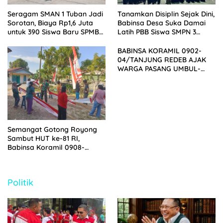
Seragam SMAN 1 Tuban Jadi
Tanamkan Disiplin Sejak Dini,
Sorotan, Biaya Rp1,6 Juta
Babinsa Desa Suka Damai
untuk 390 Siswa Baru SPMB
Latih PBB Siswa SMPN 3
2026
Muara Badak
BABINSA KORAMIL 0902-
04/TANJUNG REDEB AJAK
WARGA PASANG UMBUL-
UMBUL, TUMBUHKAN
NASIONALISME MENYAMBUT
HUT KE-81 RI
Semangat Gotong Royong
Sambut HUT ke-81 RI,
Babinsa Koramil 0908-
01/Loktuan Bersama Warga
Pasang Bendera dan Umbul-
Umbul
Politik