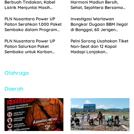
Berbuah Tindakan, Kabel
Harmoni Madiun Bersih,
Listrik Menjuntai Masih
Sehat, Sejahtera Bersama
Ancam Pengguna Jalan
PDAM
PLN Nusantara Power UP
Investigasi Wartawan
Paiton Serahkan 1.000 Paket
Bongkar Dugaan BBM Ilegal
Sembako dalam Program
di Banggai, 60 Jerigen
Berkah Nusantara
Pertalite Diamankan Polisi
Ramadhan 1447 H
PLN Nusantara Power UP
Pelni Sorong Usahakan Tiket
Paiton Salurkan Paket
Non-Seat dan 12 Kapal
Sembako untuk Korban
Hadapi Lonjakan
Banjir di Kabupaten
Penumpang Nataru
Probolinggo
2025/2026
Olahraga
Daerah