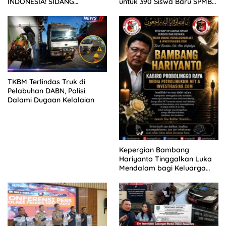
untuk 390 Siswa Baru SPMB
INDONESIA! SIDANG
2026
TUNTUTAN DITUNDA,
KELUARGA KORBAN
MENGAMUK DI PN MALANG
TKBM Terlindas Truk di
Pelabuhan DABN, Polisi
Dalami Dugaan Kelalaian
Kepergian Bambang
Hariyanto Tinggalkan Luka
Mendalam bagi Keluarga
Besar Patrolihukum.net