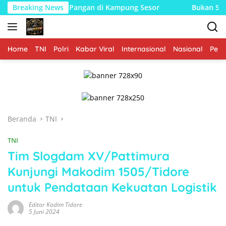
Langsung
an Pangan di Kampung Sesor
Breaking News
Bukan Sekadar Menjaga Ke
ke
konten
Home
TNI
Polri
Kabar Viral
Internasional
Nasional
Peme
Beranda
TNI
TNI
Tim Slogdam XV/Pattimura
Kunjungi Makodim 1505/Tidore
untuk Pendataan Kekuatan Logistik
Editor Kodim Tidore
5 Juni 2024