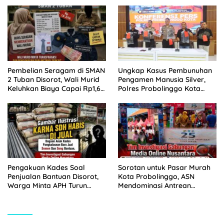
Sabu Disita
Pemkot Probolinggo dan
Tempuh Jalur Hukum
Pembelian Seragam di SMAN
Ungkap Kasus Pembunuhan
2 Tuban Disorot, Wali Murid
Pengamen Manusia Silver,
Keluhkan Biaya Capai Rp1,6
Polres Probolinggo Kota
Juta
Tangkap Dua Pelaku
Pengakuan Kades Soal
Sorotan untuk Pasar Murah
Penjualan Bantuan Disorot,
Kota Probolinggo, ASN
Warga Minta APH Turun
Mendominasi Antrean
Tangan
Pembeli