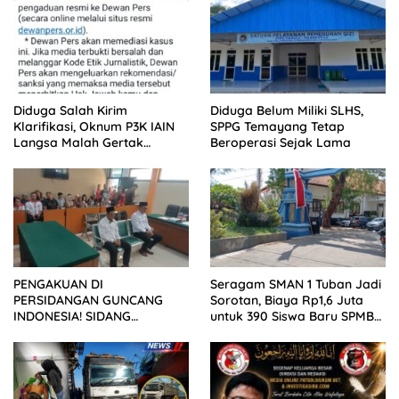
Diduga Salah Kirim
Diduga Belum Miliki SLHS,
Klarifikasi, Oknum P3K IAIN
SPPG Temayang Tetap
Langsa Malah Gertak
Beroperasi Sejak Lama
Wartawan ke Dewan Pers
PENGAKUAN DI
Seragam SMAN 1 Tuban Jadi
PERSIDANGAN GUNCANG
Sorotan, Biaya Rp1,6 Juta
INDONESIA! SIDANG
untuk 390 Siswa Baru SPMB
TUNTUTAN DITUNDA,
2026
KELUARGA KORBAN
MENGAMUK DI PN MALANG