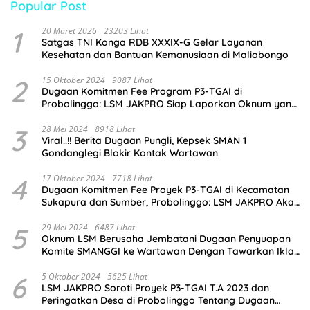
Popular Post
1
20 Maret 2026
23203 Lihat
Satgas TNI Konga RDB XXXIX-G Gelar Layanan
Kesehatan dan Bantuan Kemanusiaan di Maliobongo
2
15 Oktober 2024
9087 Lihat
Dugaan Komitmen Fee Program P3-TGAI di
Probolinggo: LSM JAKPRO Siap Laporkan Oknum yang
Terlibat
3
28 Mei 2024
8918 Lihat
Viral..!! Berita Dugaan Pungli, Kepsek SMAN 1
Gondanglegi Blokir Kontak Wartawan
4
17 Oktober 2024
7718 Lihat
Dugaan Komitmen Fee Proyek P3-TGAI di Kecamatan
Sukapura dan Sumber, Probolinggo: LSM JAKPRO Akan
Ambil Sikap
5
29 Mei 2024
6487 Lihat
Oknum LSM Berusaha Jembatani Dugaan Penyuapan
Komite SMANGGI ke Wartawan Dengan Tawarkan Iklan
2,5 Juta
6
5 Oktober 2024
5625 Lihat
LSM JAKPRO Soroti Proyek P3-TGAI T.A 2023 dan
Peringatkan Desa di Probolinggo Tentang Dugaan