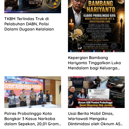
TKBM Terlindas Truk di
Pelabuhan DABN, Polisi
Dalami Dugaan Kelalaian
Kepergian Bambang
Hariyanto Tinggalkan Luka
Mendalam bagi Keluarga
Besar Patrolihukum.net
Polres Probolinggo Kota
Usai Berita Mobil Dinas,
Bongkar 3 Kasus Narkoba
Wartawati Mengaku
dalam Sepekan, 20,01 Gram
Diintimidasi oleh Oknum ASN