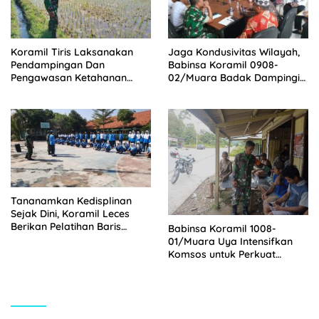
Koramil Tiris Laksanakan
Jaga Kondusivitas Wilayah,
Pendampingan Dan
Babinsa Koramil 0908-
Pengawasan Ketahanan
02/Muara Badak Dampingi
Pangan
Mediasi Sengketa Lahan
Warga
Tananamkan Kedisplinan
Sejak Dini, Koramil Leces
Berikan Pelatihan Baris
Babinsa Koramil 1008-
Berbaris Kepada Pelajar
01/Muara Uya Intensifkan
Komsos untuk Perkuat
Kemanunggalan TNI dan
Rakyat