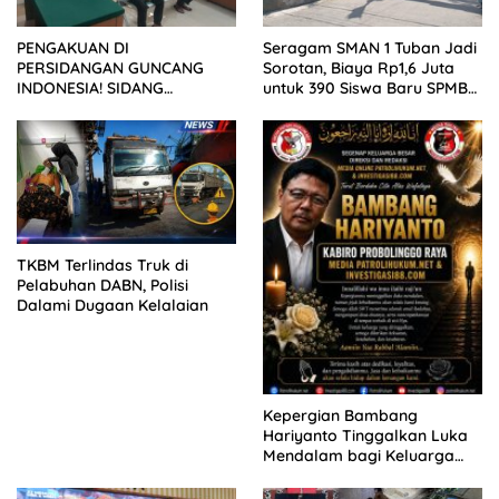
PENGAKUAN DI
Seragam SMAN 1 Tuban Jadi
PERSIDANGAN GUNCANG
Sorotan, Biaya Rp1,6 Juta
INDONESIA! SIDANG
untuk 390 Siswa Baru SPMB
TUNTUTAN DITUNDA,
2026
KELUARGA KORBAN
MENGAMUK DI PN MALANG
TKBM Terlindas Truk di
Pelabuhan DABN, Polisi
Dalami Dugaan Kelalaian
Kepergian Bambang
Hariyanto Tinggalkan Luka
Mendalam bagi Keluarga
Besar Patrolihukum.net