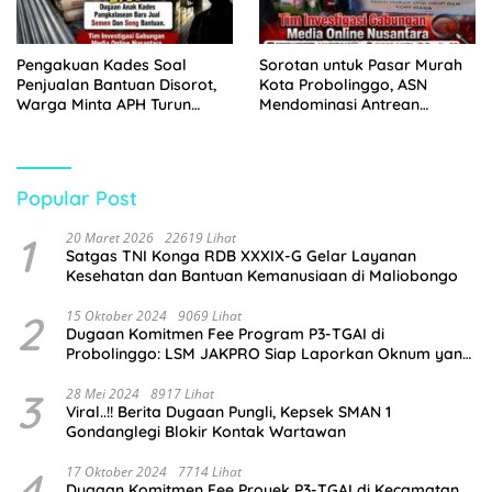
Pengakuan Kades Soal
Sorotan untuk Pasar Murah
Penjualan Bantuan Disorot,
Kota Probolinggo, ASN
Warga Minta APH Turun
Mendominasi Antrean
Tangan
Pembeli
Popular Post
1
20 Maret 2026
22619 Lihat
Satgas TNI Konga RDB XXXIX-G Gelar Layanan
Kesehatan dan Bantuan Kemanusiaan di Maliobongo
2
15 Oktober 2024
9069 Lihat
Dugaan Komitmen Fee Program P3-TGAI di
Probolinggo: LSM JAKPRO Siap Laporkan Oknum yang
Terlibat
3
28 Mei 2024
8917 Lihat
Viral..!! Berita Dugaan Pungli, Kepsek SMAN 1
Gondanglegi Blokir Kontak Wartawan
4
17 Oktober 2024
7714 Lihat
Dugaan Komitmen Fee Proyek P3-TGAI di Kecamatan