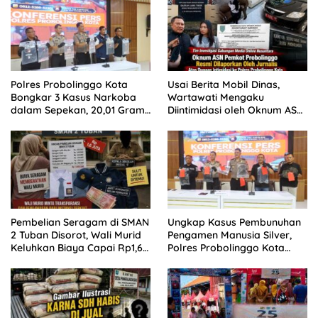
Polres Probolinggo Kota
Usai Berita Mobil Dinas,
Bongkar 3 Kasus Narkoba
Wartawati Mengaku
dalam Sepekan, 20,01 Gram
Diintimidasi oleh Oknum ASN
Sabu Disita
Pemkot Probolinggo dan
Tempuh Jalur Hukum
Pembelian Seragam di SMAN
Ungkap Kasus Pembunuhan
2 Tuban Disorot, Wali Murid
Pengamen Manusia Silver,
Keluhkan Biaya Capai Rp1,6
Polres Probolinggo Kota
Juta
Tangkap Dua Pelaku