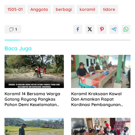
1505-01
Anggota
berbagi
koramil
tidore
1
Baca Juga
Koramil 14 Bersama Warga
Koramil Kraksaan Kawal
Gotong Royong Pangkas
Dan Amankan Rapat
Pohon Demi Keselamatan
Kordinasi Pembangunan
dan Kebersihan Lingkungan
Sekolah Rakyat