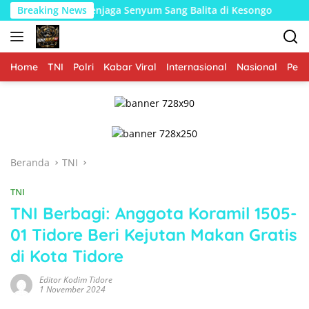
Langsung
ng Menjaga Senyum Sang Balita di Kesongo
Breaking News
Sentuhan Em
ke
konten
Home
TNI
Polri
Kabar Viral
Internasional
Nasional
Peme
Beranda
TNI
TNI
TNI Berbagi: Anggota Koramil 1505-
01 Tidore Beri Kejutan Makan Gratis
di Kota Tidore
Editor Kodim Tidore
1 November 2024