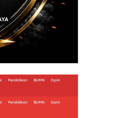
al
Pendidikan
BUMN
Opini
al
Pendidikan
BUMN
Opini