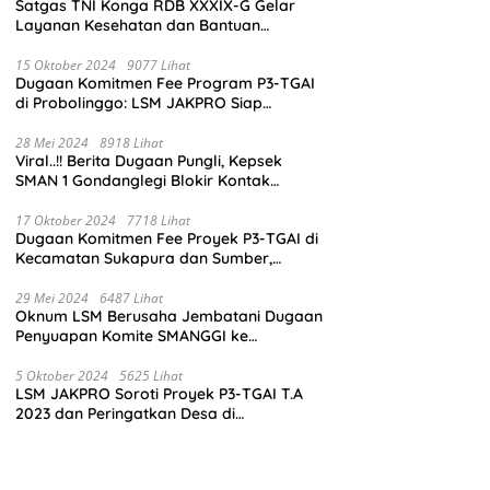
Satgas TNI Konga RDB XXXIX-G Gelar
Layanan Kesehatan dan Bantuan
Kemanusiaan di Maliobongo
15 Oktober 2024
9077 Lihat
Dugaan Komitmen Fee Program P3-TGAI
di Probolinggo: LSM JAKPRO Siap
Laporkan Oknum yang Terlibat
28 Mei 2024
8918 Lihat
Viral..!! Berita Dugaan Pungli, Kepsek
SMAN 1 Gondanglegi Blokir Kontak
Wartawan
17 Oktober 2024
7718 Lihat
Dugaan Komitmen Fee Proyek P3-TGAI di
Kecamatan Sukapura dan Sumber,
Probolinggo: LSM JAKPRO Akan Ambil
Sikap
29 Mei 2024
6487 Lihat
Oknum LSM Berusaha Jembatani Dugaan
Penyuapan Komite SMANGGI ke
Wartawan Dengan Tawarkan Iklan 2,5
Juta
5 Oktober 2024
5625 Lihat
LSM JAKPRO Soroti Proyek P3-TGAI T.A
2023 dan Peringatkan Desa di
Probolinggo Tentang Dugaan Komitmen
Fee Proyek P3-TGAI 2024