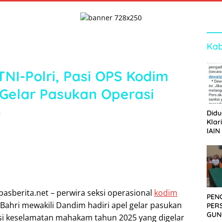
Kab
TNI-Polri, Pasi OPS Kodim
 Gelar Pasukan Operasi
5
Didu
Klar
IAIN
Ger
Dew
pasberita.net – perwira seksi operasional
kodim
PEN
 Bahri mewakili Dandim hadiri apel gelar pasukan
PER
GUN
si keselamatan mahakam tahun 2025 yang digelar