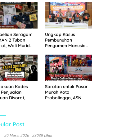
 Disita
Pemkot Probolinggo
dan Tempuh Jalur
Hukum
belian Seragam
Ungkap Kasus
MAN 2 Tuban
Pembunuhan
rot, Wali Murid
Pengamen Manusia
hkan Biaya Capai
Silver, Polres
6 Juta
Probolinggo Kota
Tangkap Dua Pelaku
gakuan Kades
Sorotan untuk Pasar
 Penjualan
Murah Kota
uan Disorot,
Probolinggo, ASN
ga Minta APH
Mendominasi Antrean
n Tangan
Pembeli
ular Post
20 Maret 2026
23039 Lihat