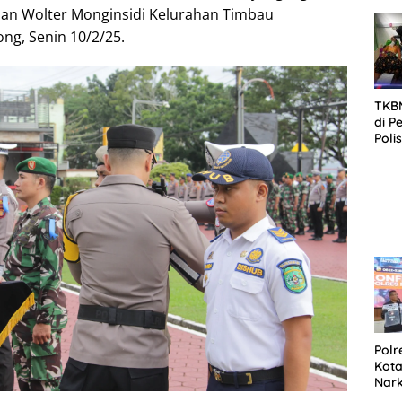
SID
alan Wolter Monginsidi Kelurahan Timbau
DIT
g, Senin 10/2/25.
KOR
DI 
TKBM
di P
Poli
Kela
Polr
Kota
Nar
Sepe