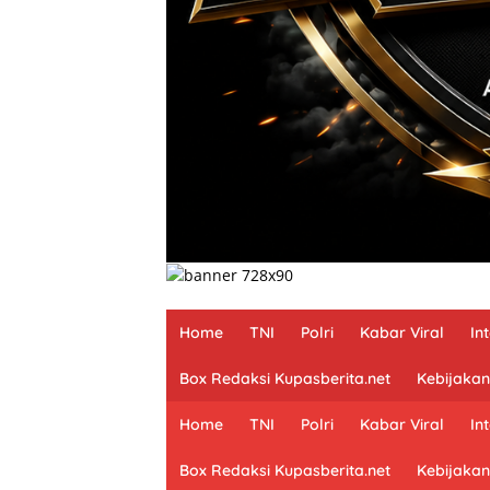
Home
TNI
Polri
Kabar Viral
In
Box Redaksi Kupasberita.net
Kebijakan
Home
TNI
Polri
Kabar Viral
In
Box Redaksi Kupasberita.net
Kebijakan