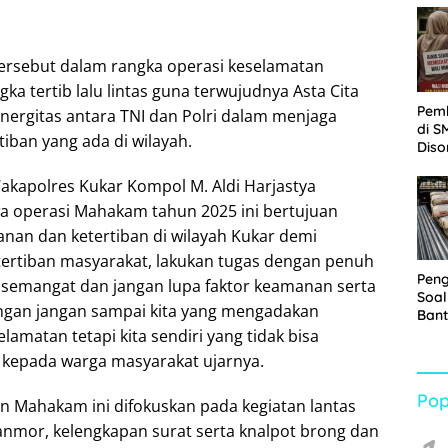
Sabu
tersebut dalam rangka operasi keselamatan
a tertib lalu lintas guna terwujudnya Asta Cita
Pem
nergitas antara TNI dan Polri dalam menjaga
di S
iban yang ada di wilayah.
Diso
Kelu
Rp1,
kapolres Kukar Kompol M. Aldi Harjastya
 operasi Mahakam tahun 2025 ini bertujuan
an dan ketertiban di wilayah Kukar demi
ertiban masyarakat, lakukan tugas dengan penuh
Pen
semangat dan jangan lupa faktor keamanan serta
Soal
ngan jangan sampai kita yang mengadakan
Bant
War
lamatan tetapi kita sendiri yang tidak bisa
Turu
kepada warga masyarakat ujarnya.
Pop
n Mahakam ini difokuskan pada kegiatan lantas
ranmor, kelengkapan surat serta knalpot brong dan