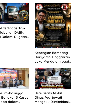
ANG TUNTUTAN
untuk 390 Siswa Baru
UNDA, KELUARGA
SPMB 2026
BAN MENGAMUK
PN MALANG
 Terlindas Truk
elabuhan DABN,
si Dalami Dugaan
laian
Kepergian Bambang
Hariyanto Tinggalkan
Luka Mendalam bagi
Keluarga Besar
Patrolihukum.net
es Probolinggo
Usai Berita Mobil
 Bongkar 3 Kasus
Dinas, Wartawati
koba dalam
Mengaku Diintimidasi
kan, 20,01 Gram
oleh Oknum ASN