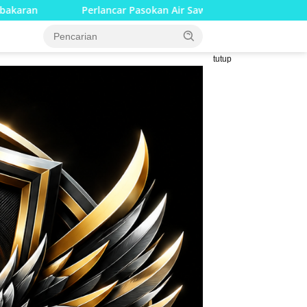
asokan Air Sawah, Kopka Slamet Prasetiyo Bersama Poktan Rukun
tutup