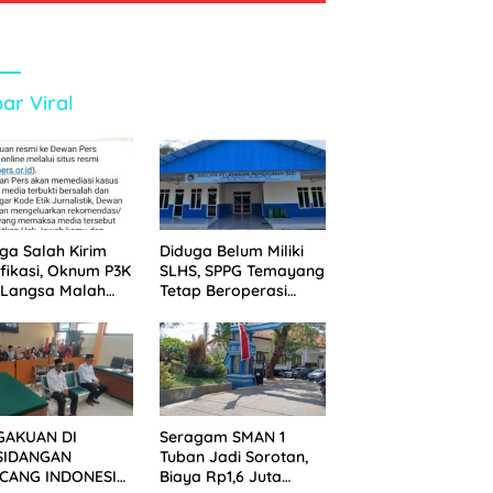
ar Viral
ga Salah Kirim
Diduga Belum Miliki
ifikasi, Oknum P3K
SLHS, SPPG Temayang
 Langsa Malah
Tetap Beroperasi
tak Wartawan ke
Sejak Lama
an Pers
GAKUAN DI
Seragam SMAN 1
SIDANGAN
Tuban Jadi Sorotan,
CANG INDONESIA!
Biaya Rp1,6 Juta