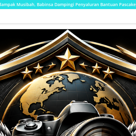
mpingi Penyaluran Bantuan Pascakebakaran
Perlancar P