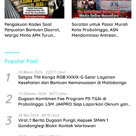
Pengakuan Kades Soal
Sorotan untuk Pasar Murah
Penjualan Bantuan Disorot,
Kota Probolinggo, ASN
Warga Minta APH Turun
Mendominasi Antrean
Tangan
Pembeli
Popular Post
1
20 Maret 2026
22977 Lihat
Satgas TNI Konga RDB XXXIX-G Gelar Layanan
Kesehatan dan Bantuan Kemanusiaan di Maliobongo
2
15 Oktober 2024
9077 Lihat
Dugaan Komitmen Fee Program P3-TGAI di
Probolinggo: LSM JAKPRO Siap Laporkan Oknum yang
Terlibat
3
28 Mei 2024
8918 Lihat
Viral..!! Berita Dugaan Pungli, Kepsek SMAN 1
Gondanglegi Blokir Kontak Wartawan