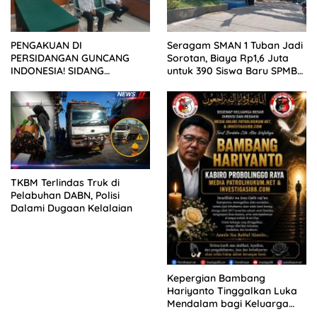
PENGAKUAN DI
Seragam SMAN 1 Tuban Jadi
PERSIDANGAN GUNCANG
Sorotan, Biaya Rp1,6 Juta
INDONESIA! SIDANG
untuk 390 Siswa Baru SPMB
TUNTUTAN DITUNDA,
2026
KELUARGA KORBAN
MENGAMUK DI PN MALANG
TKBM Terlindas Truk di
Pelabuhan DABN, Polisi
Dalami Dugaan Kelalaian
Kepergian Bambang
Hariyanto Tinggalkan Luka
Mendalam bagi Keluarga
Besar Patrolihukum.net