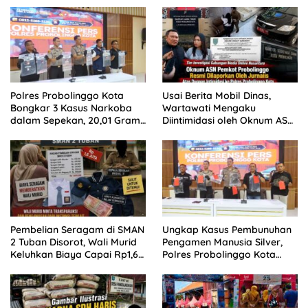
Polres Probolinggo Kota
Usai Berita Mobil Dinas,
Bongkar 3 Kasus Narkoba
Wartawati Mengaku
dalam Sepekan, 20,01 Gram
Diintimidasi oleh Oknum ASN
Sabu Disita
Pemkot Probolinggo dan
Tempuh Jalur Hukum
Pembelian Seragam di SMAN
Ungkap Kasus Pembunuhan
2 Tuban Disorot, Wali Murid
Pengamen Manusia Silver,
Keluhkan Biaya Capai Rp1,6
Polres Probolinggo Kota
Juta
Tangkap Dua Pelaku