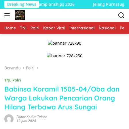
Langsung
pen Championships 2026
Breaking News
Jelang Purnatugas TMMD 129 B
ke
konten
Home
TNI
Polri
Kabar Viral
Internasional
Nasional
Peme
Beranda
Polri
TNI
,
Polri
Babinsa Koramil 1505-04/Oba dan
Warga Lakukan Pencarian Orang
Hilang Terbawa Arus Sungai
Editor Kodim Tidore
12 Juni 2024