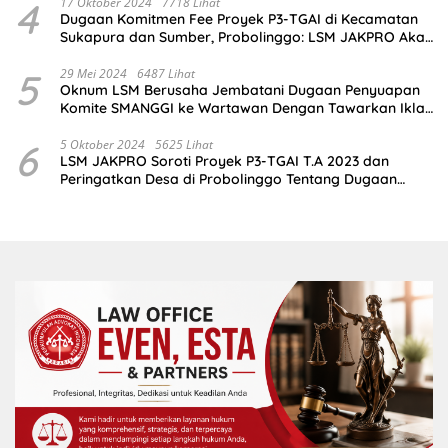
4
17 Oktober 2024
7718 Lihat
Dugaan Komitmen Fee Proyek P3-TGAI di Kecamatan
Sukapura dan Sumber, Probolinggo: LSM JAKPRO Akan
Ambil Sikap
5
29 Mei 2024
6487 Lihat
Oknum LSM Berusaha Jembatani Dugaan Penyuapan
Komite SMANGGI ke Wartawan Dengan Tawarkan Iklan
2,5 Juta
6
5 Oktober 2024
5625 Lihat
LSM JAKPRO Soroti Proyek P3-TGAI T.A 2023 dan
Peringatkan Desa di Probolinggo Tentang Dugaan
Komitmen Fee Proyek P3-TGAI 2024