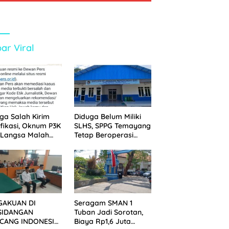
ar Viral
ga Salah Kirim
Diduga Belum Miliki
ifikasi, Oknum P3K
SLHS, SPPG Temayang
 Langsa Malah
Tetap Beroperasi
tak Wartawan ke
Sejak Lama
an Pers
GAKUAN DI
Seragam SMAN 1
SIDANGAN
Tuban Jadi Sorotan,
CANG INDONESIA!
Biaya Rp1,6 Juta