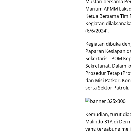
Mustari bersama Pe
Maritim APMM Laksda
Ketua Bersama Tim 
Kegiatan dilaksanak
(6/6/2024).
Kegiatan dibuka den
Paparan Kesiapan da
Sekertaris TPOM Kep
Sekretariat. Dalam k
Prosedur Tetap (Prot
dan Misi Patkor, Kon
serta Sektor Patroli.
Kemudian, turut dia
Malindo 31A di Derma
yang tergabung melip