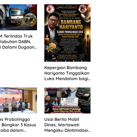
ANG TUNTUTAN
untuk 390 Siswa Baru
UNDA, KELUARGA
SPMB 2026
BAN MENGAMUK
PN MALANG
 Terlindas Truk
elabuhan DABN,
si Dalami Dugaan
laian
Kepergian Bambang
Hariyanto Tinggalkan
Luka Mendalam bagi
Keluarga Besar
Patrolihukum.net
es Probolinggo
Usai Berita Mobil
 Bongkar 3 Kasus
Dinas, Wartawati
koba dalam
Mengaku Diintimidasi
kan, 20,01 Gram
oleh Oknum ASN