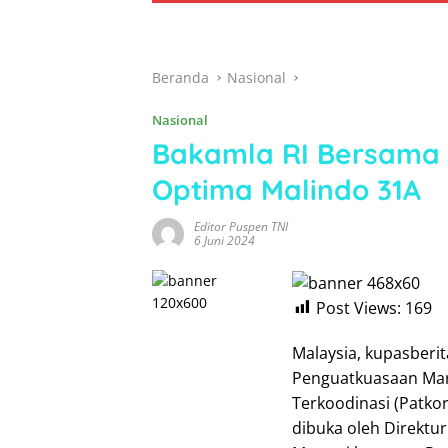
Beranda
Nasional
Nasional
Bakamla RI Bersama
Optima Malindo 31A
Editor Puspen TNI
6 Juni 2024
Post Views:
169
Malaysia, kupasberi
Penguatkuasaan Mar
Terkoodinasi (Patko
dibuka oleh Direktu