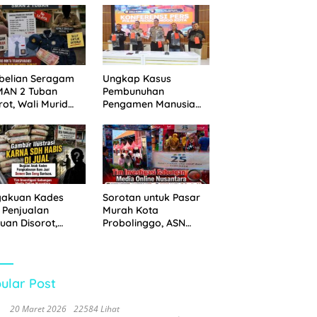
 Disita
Pemkot Probolinggo
dan Tempuh Jalur
Hukum
belian Seragam
Ungkap Kasus
MAN 2 Tuban
Pembunuhan
rot, Wali Murid
Pengamen Manusia
hkan Biaya Capai
Silver, Polres
6 Juta
Probolinggo Kota
Tangkap Dua Pelaku
gakuan Kades
Sorotan untuk Pasar
 Penjualan
Murah Kota
uan Disorot,
Probolinggo, ASN
ga Minta APH
Mendominasi Antrean
n Tangan
Pembeli
ular Post
20 Maret 2026
22584 Lihat