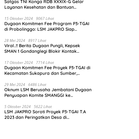
Satgas TNI Konga RDB XXXIX-G Gelar
Layanan Kesehatan dan Bantuan
Kemanusiaan di Maliobongo
15 Oktober 2024
9067 Lihat
Dugaan Komitmen Fee Program P3-TGAI
di Probolinggo: LSM JAKPRO Siap
Laporkan Oknum yang Terlibat
28 Mei 2024
8917 Lihat
Viral..!! Berita Dugaan Pungli, Kepsek
SMAN 1 Gondanglegi Blokir Kontak
Wartawan
17 Oktober 2024
7714 Lihat
Dugaan Komitmen Fee Proyek P3-TGAI di
Kecamatan Sukapura dan Sumber,
Probolinggo: LSM JAKPRO Akan Ambil
Sikap
29 Mei 2024
6486 Lihat
Oknum LSM Berusaha Jembatani Dugaan
Penyuapan Komite SMANGGI ke
Wartawan Dengan Tawarkan Iklan 2,5
Juta
5 Oktober 2024
5622 Lihat
LSM JAKPRO Soroti Proyek P3-TGAI T.A
2023 dan Peringatkan Desa di
Probolinggo Tentang Dugaan Komitmen
Fee Proyek P3-TGAI 2024