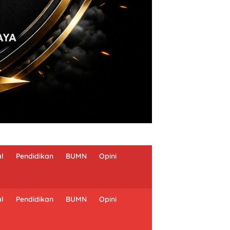
al
Pendidikan
BUMN
Opini
al
Pendidikan
BUMN
Opini