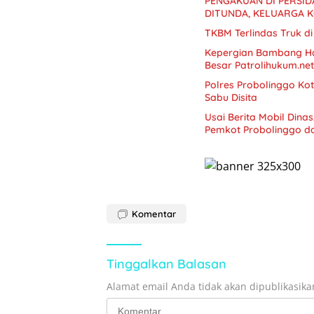
PENGAKUAN DI PERSI
DITUNDA, KELUARGA 
TKBM Terlindas Truk di
Kepergian Bambang Ha
Besar Patrolihukum.net
Polres Probolinggo Ko
Sabu Disita
Usai Berita Mobil Dina
Pemkot Probolinggo d
Komentar
Tinggalkan Balasan
Alamat email Anda tidak akan dipublikasika