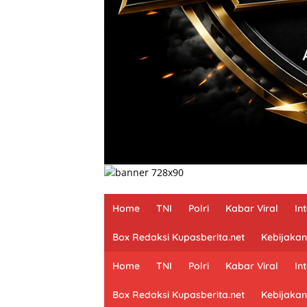
Home
TNI
Polri
Kabar Viral
In
Box Redaksi Kupasberita.net
Kebijakan
Home
TNI
Polri
Kabar Viral
In
Box Redaksi Kupasberita.net
Kebijakan