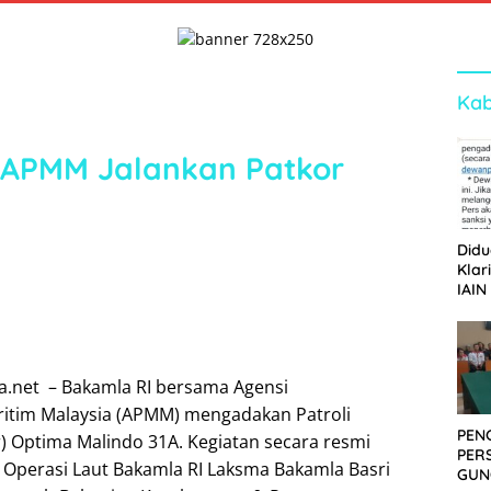
Kab
 APMM Jalankan Patkor
Didu
Klar
IAIN
Ger
Dew
ta.net – Bakamla RI bersama Agensi
itim Malaysia (APMM) mengadakan Patroli
PEN
r) Optima Malindo 31A. Kegiatan secara resmi
PER
r Operasi Laut Bakamla RI Laksma Bakamla Basri
GUN