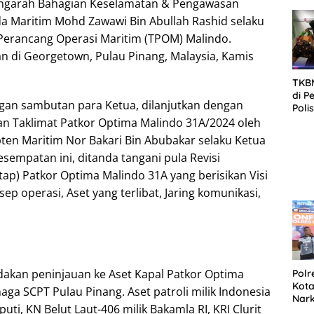
ngarah Bahagian Keselamatan & Pengawasan
SID
DIT
 Maritim Mohd Zawawi Bin Abullah Rashid selaku
KOR
Perancang Operasi Maritim (TPOM) Malindo.
DI 
an di Georgetown, Pulau Pinang, Malaysia, Kamis
TKBM
di P
gan sambutan para Ketua, dilanjutkan dengan
Poli
Kela
n Taklimat Patkor Optima Malindo 31A/2024 oleh
ten Maritim Nor Bakari Bin Abubakar selaku Ketua
esempatan ini, ditanda tangani pula Revisi
ap) Patkor Optima Malindo 31A yang berisikan Visi
sep operasi, Aset yang terlibat, Jaring komunikasi,
dakan peninjauan ke Aset Kapal Patkor Optima
Polr
Kota
ga SCPT Pulau Pinang. Aset patroli milik Indonesia
Nar
uti, KN Belut Laut-406 milik Bakamla RI, KRI Clurit
Sepe