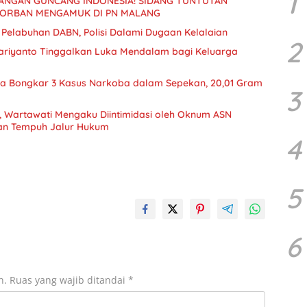
1
DANGAN GUNCANG INDONESIA! SIDANG TUNTUTAN
KORBAN MENGAMUK DI PN MALANG
 Pelabuhan DABN, Polisi Dalami Dugaan Kelalaian
2
riyanto Tinggalkan Luka Mendalam bagi Keluarga
ta Bongkar 3 Kasus Narkoba dalam Sepekan, 20,01 Gram
3
s, Wartawati Mengaku Diintimidasi oleh Oknum ASN
an Tempuh Jalur Hukum
4
5
6
n.
Ruas yang wajib ditandai
*