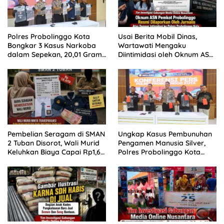
Polres Probolinggo Kota
Usai Berita Mobil Dinas,
Bongkar 3 Kasus Narkoba
Wartawati Mengaku
dalam Sepekan, 20,01 Gram
Diintimidasi oleh Oknum ASN
Sabu Disita
Pemkot Probolinggo dan
Tempuh Jalur Hukum
Pembelian Seragam di SMAN
Ungkap Kasus Pembunuhan
2 Tuban Disorot, Wali Murid
Pengamen Manusia Silver,
Keluhkan Biaya Capai Rp1,6
Polres Probolinggo Kota
Juta
Tangkap Dua Pelaku