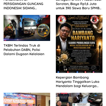
PERSIDANGAN GUNCANG
Sorotan, Biaya Rp1,6 Juta
INDONESIA! SIDANG
untuk 390 Siswa Baru SPMB
TUNTUTAN DITUNDA,
2026
KELUARGA KORBAN
MENGAMUK DI PN MALANG
TKBM Terlindas Truk di
Pelabuhan DABN, Polisi
Dalami Dugaan Kelalaian
Kepergian Bambang
Hariyanto Tinggalkan Luka
Mendalam bagi Keluarga
Besar Patrolihukum.net