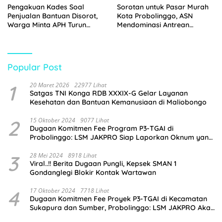
Pengakuan Kades Soal
Sorotan untuk Pasar Murah
Penjualan Bantuan Disorot,
Kota Probolinggo, ASN
Warga Minta APH Turun
Mendominasi Antrean
Tangan
Pembeli
Popular Post
1
20 Maret 2026
22977 Lihat
Satgas TNI Konga RDB XXXIX-G Gelar Layanan
Kesehatan dan Bantuan Kemanusiaan di Maliobongo
2
15 Oktober 2024
9077 Lihat
Dugaan Komitmen Fee Program P3-TGAI di
Probolinggo: LSM JAKPRO Siap Laporkan Oknum yang
Terlibat
3
28 Mei 2024
8918 Lihat
Viral..!! Berita Dugaan Pungli, Kepsek SMAN 1
Gondanglegi Blokir Kontak Wartawan
4
17 Oktober 2024
7718 Lihat
Dugaan Komitmen Fee Proyek P3-TGAI di Kecamatan
Sukapura dan Sumber, Probolinggo: LSM JAKPRO Akan
Ambil Sikap