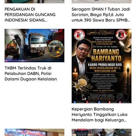
PENGAKUAN DI
Seragam SMAN 1 Tuban Jadi
PERSIDANGAN GUNCANG
Sorotan, Biaya Rp1,6 Juta
INDONESIA! SIDANG
untuk 390 Siswa Baru SPMB
TUNTUTAN DITUNDA,
2026
KELUARGA KORBAN
MENGAMUK DI PN MALANG
TKBM Terlindas Truk di
Pelabuhan DABN, Polisi
Dalami Dugaan Kelalaian
Kepergian Bambang
Hariyanto Tinggalkan Luka
Mendalam bagi Keluarga
Besar Patrolihukum.net