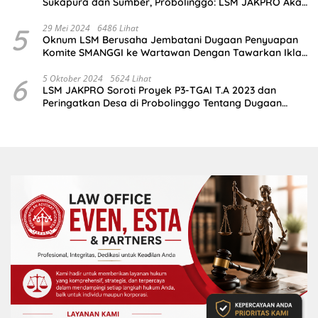
Sukapura dan Sumber, Probolinggo: LSM JAKPRO Akan
Ambil Sikap
5
29 Mei 2024
6486 Lihat
Oknum LSM Berusaha Jembatani Dugaan Penyuapan
Komite SMANGGI ke Wartawan Dengan Tawarkan Iklan
2,5 Juta
6
5 Oktober 2024
5624 Lihat
LSM JAKPRO Soroti Proyek P3-TGAI T.A 2023 dan
Peringatkan Desa di Probolinggo Tentang Dugaan
Komitmen Fee Proyek P3-TGAI 2024