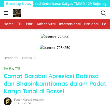
Langsung
Edukasi Sederhana: Satgas TMMD 129 Bojonegoro Membangun
Breaking News
ke
konten
Home
TNI
Polri
Kabar Viral
Internasional
Nasional
Peme
Beranda
Berita
Berita
,
TNI
Camat Barabai Apresiasi Babinsa
dan Bhabinkamtibmas dalam Padat
Karya Tunai di Barsel
Editor Kupasberita.net
16 Juni 2024