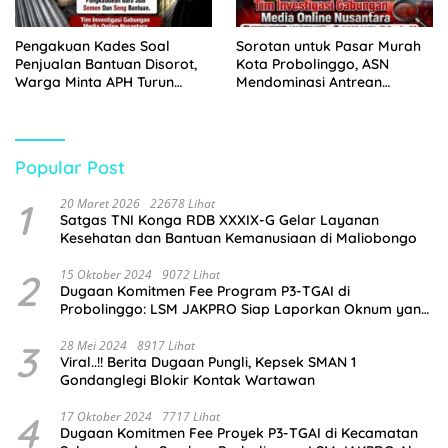
Pengakuan Kades Soal
Sorotan untuk Pasar Murah
Penjualan Bantuan Disorot,
Kota Probolinggo, ASN
Warga Minta APH Turun
Mendominasi Antrean
Tangan
Pembeli
Popular Post
1
20 Maret 2026
22678 Lihat
Satgas TNI Konga RDB XXXIX-G Gelar Layanan
Kesehatan dan Bantuan Kemanusiaan di Maliobongo
2
15 Oktober 2024
9072 Lihat
Dugaan Komitmen Fee Program P3-TGAI di
Probolinggo: LSM JAKPRO Siap Laporkan Oknum yang
Terlibat
3
28 Mei 2024
8917 Lihat
Viral..!! Berita Dugaan Pungli, Kepsek SMAN 1
Gondanglegi Blokir Kontak Wartawan
4
17 Oktober 2024
7717 Lihat
Dugaan Komitmen Fee Proyek P3-TGAI di Kecamatan