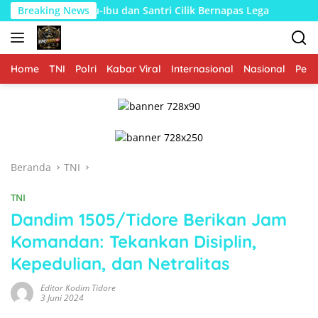
Langsung
-Ibu dan Santri Cilik Bernapas Lega
Breaking News
Menyusun Genting,
ke
konten
Home
TNI
Polri
Kabar Viral
Internasional
Nasional
Peme
Beranda
TNI
TNI
Dandim 1505/Tidore Berikan Jam
Komandan: Tekankan Disiplin,
Kepedulian, dan Netralitas
Editor Kodim Tidore
3 Juni 2024