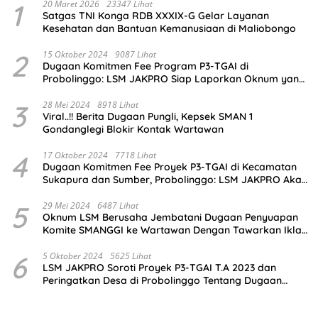
1
20 Maret 2026
23347 Lihat
Satgas TNI Konga RDB XXXIX-G Gelar Layanan
Kesehatan dan Bantuan Kemanusiaan di Maliobongo
2
15 Oktober 2024
9087 Lihat
Dugaan Komitmen Fee Program P3-TGAI di
Probolinggo: LSM JAKPRO Siap Laporkan Oknum yang
Terlibat
3
28 Mei 2024
8918 Lihat
Viral..!! Berita Dugaan Pungli, Kepsek SMAN 1
Gondanglegi Blokir Kontak Wartawan
4
17 Oktober 2024
7718 Lihat
Dugaan Komitmen Fee Proyek P3-TGAI di Kecamatan
Sukapura dan Sumber, Probolinggo: LSM JAKPRO Akan
Ambil Sikap
5
29 Mei 2024
6487 Lihat
Oknum LSM Berusaha Jembatani Dugaan Penyuapan
Komite SMANGGI ke Wartawan Dengan Tawarkan Iklan
2,5 Juta
6
5 Oktober 2024
5625 Lihat
LSM JAKPRO Soroti Proyek P3-TGAI T.A 2023 dan
Peringatkan Desa di Probolinggo Tentang Dugaan
Komitmen Fee Proyek P3-TGAI 2024