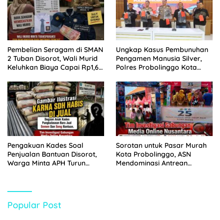
Pembelian Seragam di SMAN
Ungkap Kasus Pembunuhan
2 Tuban Disorot, Wali Murid
Pengamen Manusia Silver,
Keluhkan Biaya Capai Rp1,6
Polres Probolinggo Kota
Juta
Tangkap Dua Pelaku
Pengakuan Kades Soal
Sorotan untuk Pasar Murah
Penjualan Bantuan Disorot,
Kota Probolinggo, ASN
Warga Minta APH Turun
Mendominasi Antrean
Tangan
Pembeli
Popular Post