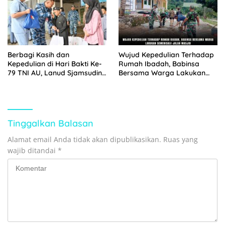
Berbagi Kasih dan
Wujud Kepedulian Terhadap
Kepedulian di Hari Bakti Ke-
Rumah Ibadah, Babinsa
79 TNI AU, Lanud Sjamsudin
Bersama Warga Lakukan
Noor Hadirkan Senyum
Semenisasi Jalan Masjid
untuk Anak Yatim dan
Purnawirawan
Tinggalkan Balasan
Alamat email Anda tidak akan dipublikasikan.
Ruas yang
wajib ditandai
*