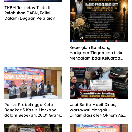
TKBM Terlindas Truk di
Pelabuhan DABN, Polisi
Dalami Dugaan Kelalaian
Kepergian Bambang
Hariyanto Tinggalkan Luka
Mendalam bagi Keluarga
Besar Patrolihukum.net
Polres Probolinggo Kota
Usai Berita Mobil Dinas,
Bongkar 3 Kasus Narkoba
Wartawati Mengaku
dalam Sepekan, 20,01 Gram
Diintimidasi oleh Oknum ASN
Sabu Disita
Pemkot Probolinggo dan
Tempuh Jalur Hukum