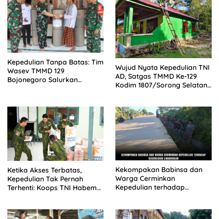
Kepedulian Tanpa Batas: Tim
Wujud Nyata Kepedulian TNI
Wasev TMMD 129
AD, Satgas TMMD Ke-129
Bojonegoro Salurkan
Kodim 1807/Sorong Selatan
Bantuan Karpet Tempat
Percepat Rehab RTLH Milik
Ibadah
Ibu Diana
Kekompakan Babinsa dan
Ketika Akses Terbatas,
Warga Cerminkan
Kepedulian Tak Pernah
Kepedulian terhadap
Terhenti: Koops TNI Habema
Kebersihan Lingkungan
Hadir untuk Papua