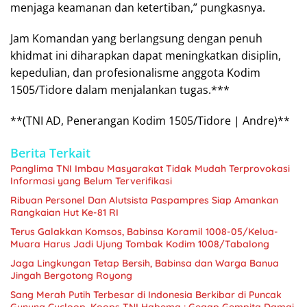
menjaga keamanan dan ketertiban,” pungkasnya.
Jam Komandan yang berlangsung dengan penuh
khidmat ini diharapkan dapat meningkatkan disiplin,
kepedulian, dan profesionalisme anggota Kodim
1505/Tidore dalam menjalankan tugas.***
**(TNI AD, Penerangan Kodim 1505/Tidore | Andre)**
Berita Terkait
Panglima TNI Imbau Masyarakat Tidak Mudah Terprovokasi
Informasi yang Belum Terverifikasi
Ribuan Personel Dan Alutsista Paspampres Siap Amankan
Rangkaian Hut Ke-81 RI
Terus Galakkan Komsos, Babinsa Koramil 1008-05/Kelua-
Muara Harus Jadi Ujung Tombak Kodim 1008/Tabalong
Jaga Lingkungan Tetap Bersih, Babinsa dan Warga Banua
Jingah Bergotong Royong
Sang Merah Putih Terbesar di Indonesia Berkibar di Puncak
Gunung Cycloop, Koops TNI Habema : Gegap Gempita Damai