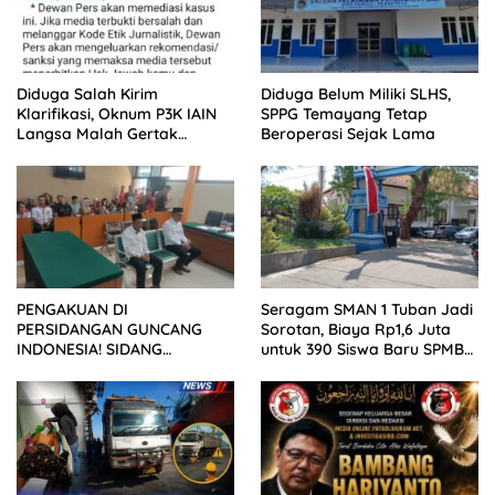
Diduga Salah Kirim
Diduga Belum Miliki SLHS,
Klarifikasi, Oknum P3K IAIN
SPPG Temayang Tetap
Langsa Malah Gertak
Beroperasi Sejak Lama
Wartawan ke Dewan Pers
PENGAKUAN DI
Seragam SMAN 1 Tuban Jadi
PERSIDANGAN GUNCANG
Sorotan, Biaya Rp1,6 Juta
INDONESIA! SIDANG
untuk 390 Siswa Baru SPMB
TUNTUTAN DITUNDA,
2026
KELUARGA KORBAN
MENGAMUK DI PN MALANG