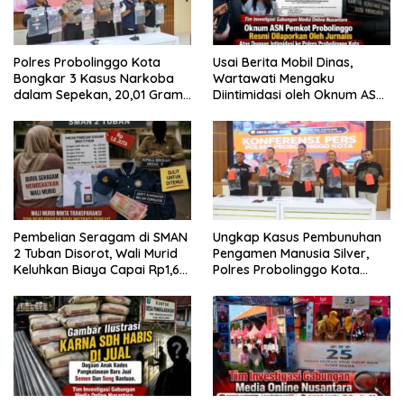
Polres Probolinggo Kota
Usai Berita Mobil Dinas,
Bongkar 3 Kasus Narkoba
Wartawati Mengaku
dalam Sepekan, 20,01 Gram
Diintimidasi oleh Oknum ASN
Sabu Disita
Pemkot Probolinggo dan
Tempuh Jalur Hukum
Pembelian Seragam di SMAN
Ungkap Kasus Pembunuhan
2 Tuban Disorot, Wali Murid
Pengamen Manusia Silver,
Keluhkan Biaya Capai Rp1,6
Polres Probolinggo Kota
Juta
Tangkap Dua Pelaku