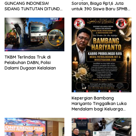
GUNCANG INDONESIA!
Sorotan, Biaya Rp1,6 Juta
SIDANG TUNTUTAN DITUNDA,
untuk 390 Siswa Baru SPMB
KELUARGA KORBAN
2026
MENGAMUK DI PN MALANG
TKBM Terlindas Truk di
Pelabuhan DABN, Polisi
Dalami Dugaan Kelalaian
Kepergian Bambang
Hariyanto Tinggalkan Luka
Mendalam bagi Keluarga
Besar Patrolihukum.net