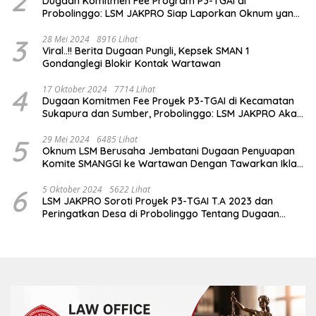
2
Dugaan Komitmen Fee Program P3-TGAI di
Probolinggo: LSM JAKPRO Siap Laporkan Oknum yang
Terlibat
3
28 Mei 2024
8916 Lihat
Viral..!! Berita Dugaan Pungli, Kepsek SMAN 1
Gondanglegi Blokir Kontak Wartawan
4
17 Oktober 2024
7714 Lihat
Dugaan Komitmen Fee Proyek P3-TGAI di Kecamatan
Sukapura dan Sumber, Probolinggo: LSM JAKPRO Akan
Ambil Sikap
5
29 Mei 2024
6485 Lihat
Oknum LSM Berusaha Jembatani Dugaan Penyuapan
Komite SMANGGI ke Wartawan Dengan Tawarkan Iklan
2,5 Juta
6
5 Oktober 2024
5622 Lihat
LSM JAKPRO Soroti Proyek P3-TGAI T.A 2023 dan
Peringatkan Desa di Probolinggo Tentang Dugaan
Komitmen Fee Proyek P3-TGAI 2024