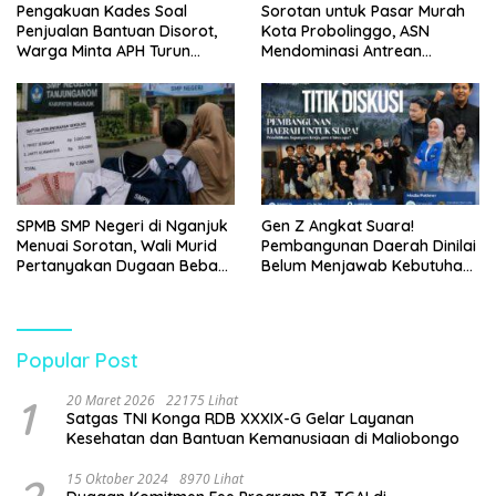
Pengakuan Kades Soal
Sorotan untuk Pasar Murah
Penjualan Bantuan Disorot,
Kota Probolinggo, ASN
Warga Minta APH Turun
Mendominasi Antrean
Tangan
Pembeli
SPMB SMP Negeri di Nganjuk
Gen Z Angkat Suara!
Menuai Sorotan, Wali Murid
Pembangunan Daerah Dinilai
Pertanyakan Dugaan Beban
Belum Menjawab Kebutuhan
Biaya Seragam dan Peran
Generasi Muda
Pengawasan Dinas
Pendidikan
Popular Post
1
20 Maret 2026
22175 Lihat
Satgas TNI Konga RDB XXXIX-G Gelar Layanan
Kesehatan dan Bantuan Kemanusiaan di Maliobongo
15 Oktober 2024
8970 Lihat