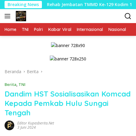
Langsung
Breaking News
Rehab Jembatan TMMD Ke-129 Kodim 1807/Sorong Selatan
ke
konten
Home
TNI
Polri
Kabar Viral
Internasional
Nasional
P
Beranda
Berita
Berita
,
TNI
Dandim HST Sosialisasikan Komcad
Kepada Pemkab Hulu Sungai
Tengah
Editor Kupasberita.net
3 Juni 2024