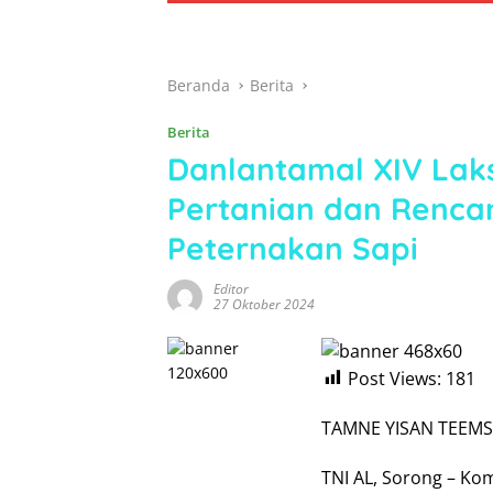
Beranda
Berita
Berita
Danlantamal XIV Lak
Pertanian dan Renc
Peternakan Sapi
Editor
27 Oktober 2024
Post Views:
181
TAMNE YISAN TEEMS
TNI AL, Sorong – Ko