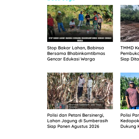
Stop Bakar Lahan, Babinsa
TMMD Ke
Bersama Bhabinkamtibmas
Pembukaa
Gencar Edukasi Warga
Siap Dit
Ketahan
Sesor
Polisi dan Petani Bersinergi,
Polisi P
Lahan Jagung di Sumberasih
Kedopok
Siap Panen Agustus 2026
Dukung 
Nasional