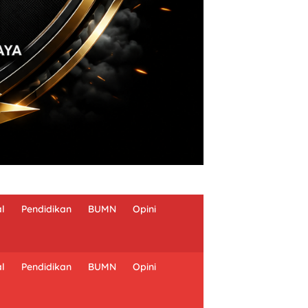
al
Pendidikan
BUMN
Opini
al
Pendidikan
BUMN
Opini