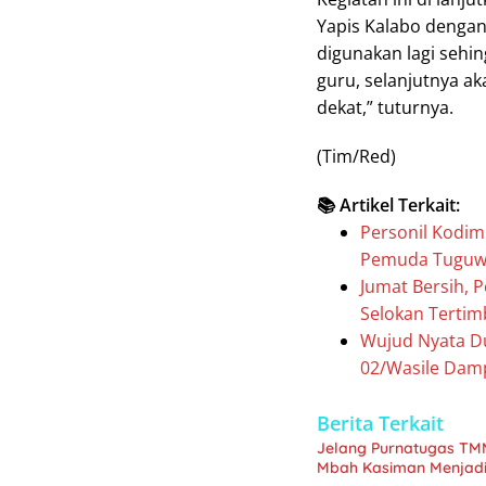
Yapis Kalabo dengan
digunakan lagi seh
guru, selanjutnya a
dekat,” tuturnya.
(Tim/Red)
📚 Artikel Terkait:
Personil Kodi
Pemuda Tuguwaj
Jumat Bersih, 
Selokan Terti
Wujud Nyata D
02/Wasile Dam
Berita Terkait
Jelang Purnatugas TM
Mbah Kasiman Menjad