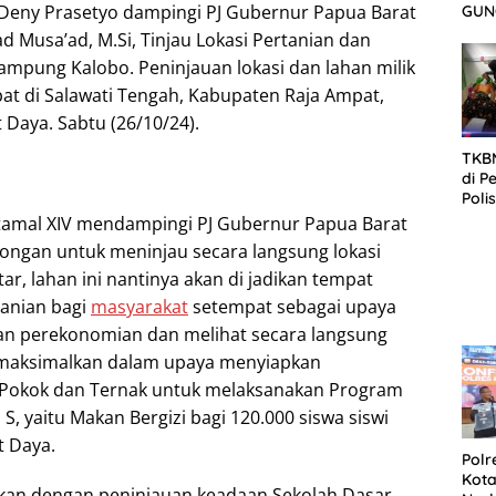
Deny Prasetyo dampingi PJ Gubernur Papua Barat
GUN
SID
Musa’ad, M.Si, Tinjau Lokasi Pertanian dan
DIT
kampung Kalobo. Peninjauan lokasi dan lahan milik
KOR
DI 
t di Salawati Tengah, Kabupaten Raja Ampat,
 Daya. Sabtu (26/10/24).
TKBM
di P
Poli
Kela
amal XIV mendampingi PJ Gubernur Papua Barat
ngan untuk meninjau secara langsung lokasi
ar, lahan ini nantinya akan di jadikan tempat
anian bagi
masyarakat
setempat sebagai upaya
n perekonomian dan melihat secara langsung
dimaksimalkan dalam upaya menyiapkan
 Pokok dan Ternak untuk melaksanakan Program
S, yaitu Makan Bergizi bagi 120.000 siswa siswi
t Daya.
Polr
Kota
jutkan dengan peninjauan keadaan Sekolah Dasar