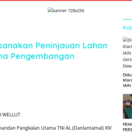
Kab
sanakan Peninjauan Lahan
ana Pengembangan
Didu
Klar
IAIN
Ger
Dew
I WELLUT
PEN
mandan Pangkalan Utama TNI AL (Danlantamal) XIV
PER