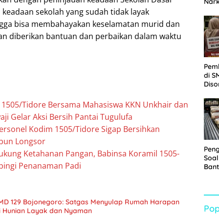
Nar
Sepe
 keadaan sekolah yang sudah tidak layak
Sabu
ingga bisa membahayakan keselamatan murid dan
kan diberikan bantuan dan perbaikan dalam waktu
Pem
di S
Diso
Kelu
Rp1,
m 1505/Tidore Bersama Mahasiswa KKN Unkhair dan
i Gelar Aksi Bersih Pantai Tugulufa
Personel Kodim 1505/Tidore Sigap Bersihkan
mbun Longsor
Pen
ukung Ketahanan Pangan, Babinsa Koramil 1505-
Soal
pingi Penanaman Padi
Bant
War
Turu
MD 129 Bojonegoro: Satgas Menyulap Rumah Harapan
Pop
i Hunian Layak dan Nyaman