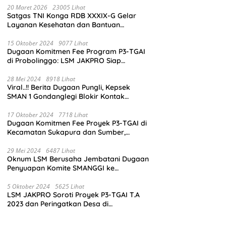
20 Maret 2026
23005 Lihat
Satgas TNI Konga RDB XXXIX-G Gelar
Layanan Kesehatan dan Bantuan
Kemanusiaan di Maliobongo
15 Oktober 2024
9077 Lihat
Dugaan Komitmen Fee Program P3-TGAI
di Probolinggo: LSM JAKPRO Siap
Laporkan Oknum yang Terlibat
28 Mei 2024
8918 Lihat
Viral..!! Berita Dugaan Pungli, Kepsek
SMAN 1 Gondanglegi Blokir Kontak
Wartawan
17 Oktober 2024
7718 Lihat
Dugaan Komitmen Fee Proyek P3-TGAI di
Kecamatan Sukapura dan Sumber,
Probolinggo: LSM JAKPRO Akan Ambil
Sikap
29 Mei 2024
6487 Lihat
Oknum LSM Berusaha Jembatani Dugaan
Penyuapan Komite SMANGGI ke
Wartawan Dengan Tawarkan Iklan 2,5
Juta
5 Oktober 2024
5625 Lihat
LSM JAKPRO Soroti Proyek P3-TGAI T.A
2023 dan Peringatkan Desa di
Probolinggo Tentang Dugaan Komitmen
Fee Proyek P3-TGAI 2024