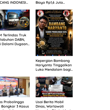
CANG INDONESIA!
Biaya Rp1,6 Juta
ANG TUNTUTAN
untuk 390 Siswa Baru
UNDA, KELUARGA
SPMB 2026
BAN MENGAMUK
PN MALANG
 Terlindas Truk
elabuhan DABN,
si Dalami Dugaan
laian
Kepergian Bambang
Hariyanto Tinggalkan
Luka Mendalam bagi
Keluarga Besar
Patrolihukum.net
es Probolinggo
Usai Berita Mobil
 Bongkar 3 Kasus
Dinas, Wartawati