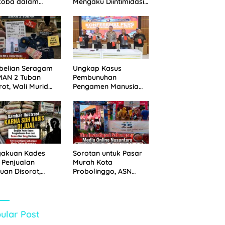
koba dalam
Mengaku Diintimidasi
kan, 20,01 Gram
oleh Oknum ASN
 Disita
Pemkot Probolinggo
dan Tempuh Jalur
Hukum
belian Seragam
Ungkap Kasus
MAN 2 Tuban
Pembunuhan
rot, Wali Murid
Pengamen Manusia
hkan Biaya Capai
Silver, Polres
6 Juta
Probolinggo Kota
Tangkap Dua Pelaku
gakuan Kades
Sorotan untuk Pasar
 Penjualan
Murah Kota
uan Disorot,
Probolinggo, ASN
ga Minta APH
Mendominasi Antrean
n Tangan
Pembeli
ular Post