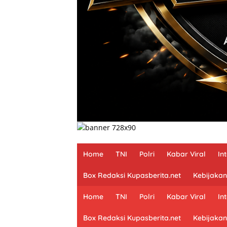
Home
TNI
Polri
Kabar Viral
In
Box Redaksi Kupasberita.net
Kebijakan
Home
TNI
Polri
Kabar Viral
In
Box Redaksi Kupasberita.net
Kebijakan