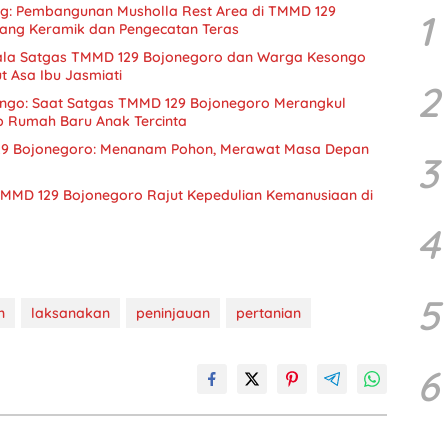
ng: Pembangunan Musholla Rest Area di TMMD 129
1
ang Keramik dan Pengecatan Teras
 Kala Satgas TMMD 129 Bojonegoro dan Warga Kesongo
 Asa Ibu Jasmiati
2
ongo: Saat Satgas TMMD 129 Bojonegoro Merangkul
 Rumah Baru Anak Tercinta
29 Bojonegoro: Menanam Pohon, Merawat Masa Depan
3
TMMD 129 Bojonegoro Rajut Kepedulian Kemanusiaan di
4
5
n
laksanakan
peninjauan
pertanian
6