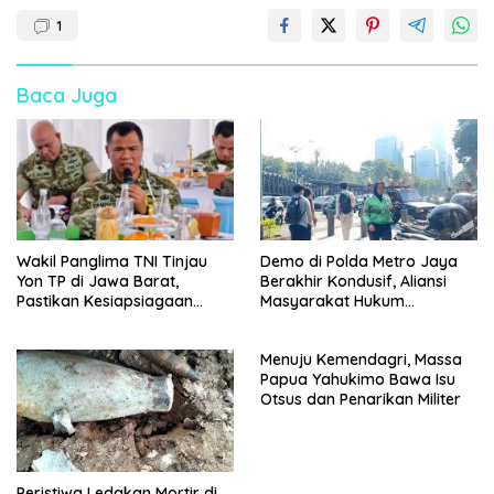
1
Baca Juga
Wakil Panglima TNI Tinjau
Demo di Polda Metro Jaya
Yon TP di Jawa Barat,
Berakhir Kondusif, Aliansi
Pastikan Kesiapsiagaan
Masyarakat Hukum
Satuan
Kesehatan Tuntut Kepastian
Hukum
Menuju Kemendagri, Massa
Papua Yahukimo Bawa Isu
Otsus dan Penarikan Militer
Peristiwa Ledakan Mortir di