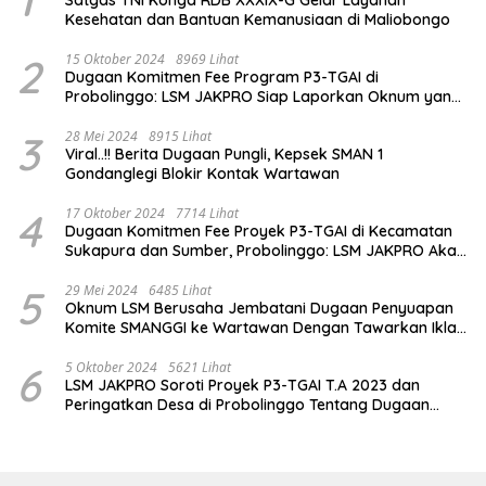
1
Satgas TNI Konga RDB XXXIX-G Gelar Layanan
Kesehatan dan Bantuan Kemanusiaan di Maliobongo
2
15 Oktober 2024
8969 Lihat
Dugaan Komitmen Fee Program P3-TGAI di
Probolinggo: LSM JAKPRO Siap Laporkan Oknum yang
Terlibat
3
28 Mei 2024
8915 Lihat
Viral..!! Berita Dugaan Pungli, Kepsek SMAN 1
Gondanglegi Blokir Kontak Wartawan
4
17 Oktober 2024
7714 Lihat
Dugaan Komitmen Fee Proyek P3-TGAI di Kecamatan
Sukapura dan Sumber, Probolinggo: LSM JAKPRO Akan
Ambil Sikap
5
29 Mei 2024
6485 Lihat
Oknum LSM Berusaha Jembatani Dugaan Penyuapan
Komite SMANGGI ke Wartawan Dengan Tawarkan Iklan
2,5 Juta
6
5 Oktober 2024
5621 Lihat
LSM JAKPRO Soroti Proyek P3-TGAI T.A 2023 dan
Peringatkan Desa di Probolinggo Tentang Dugaan
Komitmen Fee Proyek P3-TGAI 2024