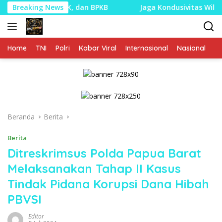
Langsung
M, STNK, dan BPKB
Breaking News
Jaga Kondusivitas Wilayah, Babinsa
ke
konten
Home
TNI
Polri
Kabar Viral
Internasional
Nasional
P
Beranda
Berita
Berita
Ditreskrimsus Polda Papua Barat
Melaksanakan Tahap II Kasus
Tindak Pidana Korupsi Dana Hibah
PBVSI
Editor