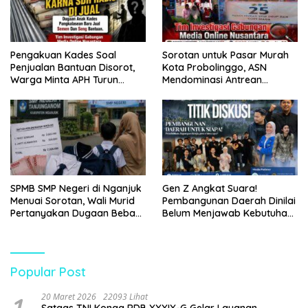
Pengakuan Kades Soal
Sorotan untuk Pasar Murah
Penjualan Bantuan Disorot,
Kota Probolinggo, ASN
Warga Minta APH Turun
Mendominasi Antrean
Tangan
Pembeli
SPMB SMP Negeri di Nganjuk
Gen Z Angkat Suara!
Menuai Sorotan, Wali Murid
Pembangunan Daerah Dinilai
Pertanyakan Dugaan Beban
Belum Menjawab Kebutuhan
Biaya Seragam dan Peran
Generasi Muda
Pengawasan Dinas
Pendidikan
Popular Post
20 Maret 2026
22093 Lihat