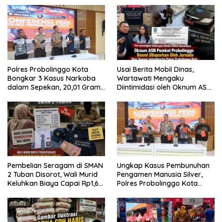
Polres Probolinggo Kota
Usai Berita Mobil Dinas,
Bongkar 3 Kasus Narkoba
Wartawati Mengaku
dalam Sepekan, 20,01 Gram
Diintimidasi oleh Oknum ASN
Sabu Disita
Pemkot Probolinggo dan
Tempuh Jalur Hukum
Pembelian Seragam di SMAN
Ungkap Kasus Pembunuhan
2 Tuban Disorot, Wali Murid
Pengamen Manusia Silver,
Keluhkan Biaya Capai Rp1,6
Polres Probolinggo Kota
Juta
Tangkap Dua Pelaku