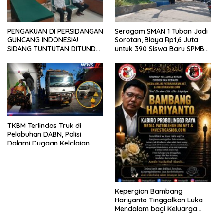
PENGAKUAN DI PERSIDANGAN
Seragam SMAN 1 Tuban Jadi
GUNCANG INDONESIA!
Sorotan, Biaya Rp1,6 Juta
SIDANG TUNTUTAN DITUNDA,
untuk 390 Siswa Baru SPMB
KELUARGA KORBAN
2026
MENGAMUK DI PN MALANG
TKBM Terlindas Truk di
Pelabuhan DABN, Polisi
Dalami Dugaan Kelalaian
Kepergian Bambang
Hariyanto Tinggalkan Luka
Mendalam bagi Keluarga
Besar Patrolihukum.net