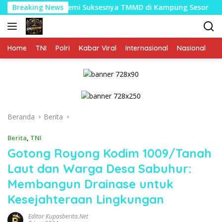
Langsung
ma Demi Suksesnya TMMD di Kampung Sesor
Breaking News
Bukukan Pe
ke
konten
Home
TNI
Polri
Kabar Viral
Internasional
Nasional
P
Beranda
Berita
Berita
,
TNI
Gotong Royong Kodim 1009/Tanah
Laut dan Warga Desa Sabuhur:
Membangun Drainase untuk
Kesejahteraan Lingkungan
Editor Kupasberita.net