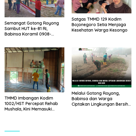
Satgas TMMD 129 Kodim
Semangat Gotong Royong
Bojonegoro Setia Menjaga
Sambut HUT ke-81 RI,
Kesehatan Warga Kesongo
Babinsa Koramil 0908-
01/Loktuan Bersama Warga
Pasang Bendera dan Umbul-
Umbul
Melalui Gotong Royong,
TMMD Imbangan Kodim
Babinsa dan Warga
1002/HST Percepat Rehab
Ciptakan Lingkungan Bersih
Mushala, Kini Memasuki
dan Asri
Tahap Pemasangan Plafon