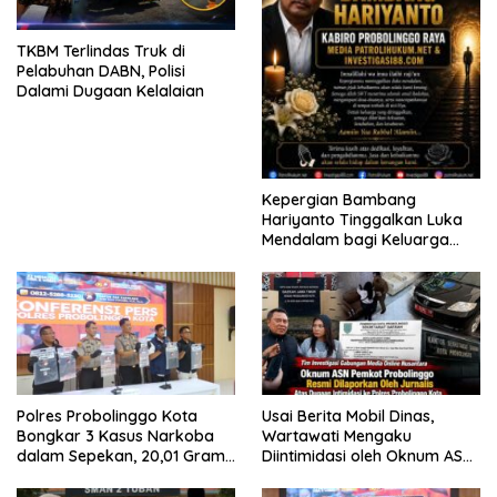
TKBM Terlindas Truk di
Pelabuhan DABN, Polisi
Dalami Dugaan Kelalaian
Kepergian Bambang
Hariyanto Tinggalkan Luka
Mendalam bagi Keluarga
Besar Patrolihukum.net
Polres Probolinggo Kota
Usai Berita Mobil Dinas,
Bongkar 3 Kasus Narkoba
Wartawati Mengaku
dalam Sepekan, 20,01 Gram
Diintimidasi oleh Oknum ASN
Sabu Disita
Pemkot Probolinggo dan
Tempuh Jalur Hukum