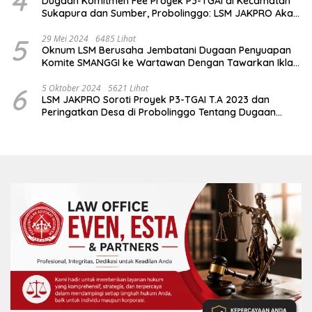
4
Dugaan Komitmen Fee Proyek P3-TGAI di Kecamatan
Sukapura dan Sumber, Probolinggo: LSM JAKPRO Akan
Ambil Sikap
5
29 Mei 2024
6485 Lihat
Oknum LSM Berusaha Jembatani Dugaan Penyuapan
Komite SMANGGI ke Wartawan Dengan Tawarkan Iklan
2,5 Juta
6
5 Oktober 2024
5621 Lihat
LSM JAKPRO Soroti Proyek P3-TGAI T.A 2023 dan
Peringatkan Desa di Probolinggo Tentang Dugaan
Komitmen Fee Proyek P3-TGAI 2024