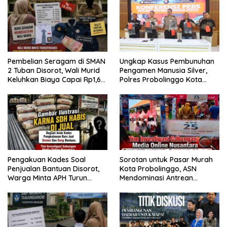
Pembelian Seragam di SMAN
Ungkap Kasus Pembunuhan
2 Tuban Disorot, Wali Murid
Pengamen Manusia Silver,
Keluhkan Biaya Capai Rp1,6
Polres Probolinggo Kota
Juta
Tangkap Dua Pelaku
Pengakuan Kades Soal
Sorotan untuk Pasar Murah
Penjualan Bantuan Disorot,
Kota Probolinggo, ASN
Warga Minta APH Turun
Mendominasi Antrean
Tangan
Pembeli