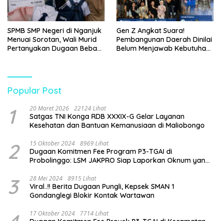
SPMB SMP Negeri di Nganjuk
Gen Z Angkat Suara!
Menuai Sorotan, Wali Murid
Pembangunan Daerah Dinilai
Pertanyakan Dugaan Beban
Belum Menjawab Kebutuhan
Biaya Seragam dan Peran
Generasi Muda
Pengawasan Dinas
Pendidikan
Popular Post
1
20 Maret 2026
22124 Lihat
Satgas TNI Konga RDB XXXIX-G Gelar Layanan
Kesehatan dan Bantuan Kemanusiaan di Maliobongo
2
15 Oktober 2024
8969 Lihat
Dugaan Komitmen Fee Program P3-TGAI di
Probolinggo: LSM JAKPRO Siap Laporkan Oknum yang
Terlibat
3
28 Mei 2024
8915 Lihat
Viral..!! Berita Dugaan Pungli, Kepsek SMAN 1
Gondanglegi Blokir Kontak Wartawan
17 Oktober 2024
7714 Lihat