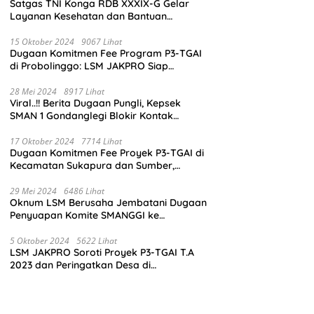
Satgas TNI Konga RDB XXXIX-G Gelar
Layanan Kesehatan dan Bantuan
Kemanusiaan di Maliobongo
15 Oktober 2024
9067 Lihat
Dugaan Komitmen Fee Program P3-TGAI
di Probolinggo: LSM JAKPRO Siap
Laporkan Oknum yang Terlibat
28 Mei 2024
8917 Lihat
Viral..!! Berita Dugaan Pungli, Kepsek
SMAN 1 Gondanglegi Blokir Kontak
Wartawan
17 Oktober 2024
7714 Lihat
Dugaan Komitmen Fee Proyek P3-TGAI di
Kecamatan Sukapura dan Sumber,
Probolinggo: LSM JAKPRO Akan Ambil
Sikap
29 Mei 2024
6486 Lihat
Oknum LSM Berusaha Jembatani Dugaan
Penyuapan Komite SMANGGI ke
Wartawan Dengan Tawarkan Iklan 2,5
Juta
5 Oktober 2024
5622 Lihat
LSM JAKPRO Soroti Proyek P3-TGAI T.A
2023 dan Peringatkan Desa di
Probolinggo Tentang Dugaan Komitmen
Fee Proyek P3-TGAI 2024