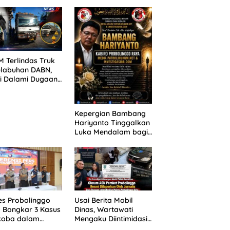
ANG TUNTUTAN
untuk 390 Siswa Baru
UNDA, KELUARGA
SPMB 2026
BAN MENGAMUK
PN MALANG
 Terlindas Truk
elabuhan DABN,
si Dalami Dugaan
laian
Kepergian Bambang
Hariyanto Tinggalkan
Luka Mendalam bagi
Keluarga Besar
Patrolihukum.net
es Probolinggo
Usai Berita Mobil
 Bongkar 3 Kasus
Dinas, Wartawati
koba dalam
Mengaku Diintimidasi
kan, 20,01 Gram
oleh Oknum ASN