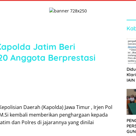
Kab
Kapolda Jatim Beri
20 Anggota Berprestasi
Didu
Klar
IAIN
Ger
Dew
polisian Daerah (Kapolda) Jawa Timur , Irjen Pol
 M.Si kembali memberikan penghargaan kepada
PEN
atim dan Polres di jajarannya yang dinilai
PER
GUN