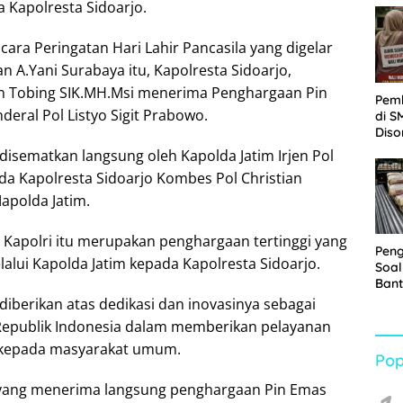
 Kapolresta Sidoarjo.
Sabu
ara Peringatan Hari Lahir Pancasila yang digelar
an A.Yani Surabaya itu, Kapolresta Sidoarjo,
an Tobing SIK.MH.Msi menerima Penghargaan Pin
Pem
nderal Pol Listyo Sigit Prabowo.
di S
Diso
Kelu
 disematkan langsung oleh Kapolda Jatim Irjen Pol
Rp1,
a Kapolresta Sidoarjo Kombes Pol Christian
apolda Jatim.
Kapolri itu merupakan penghargaan tertinggi yang
Pen
lalui Kapolda Jatim kepada Kapolresta Sidoarjo.
Soal
Bant
War
 diberikan atas dedikasi dan inovasinya sebagai
Turu
Republik Indonesia dalam memberikan pelayanan
l kepada masyarakat umum.
Pop
yang menerima langsung penghargaan Pin Emas