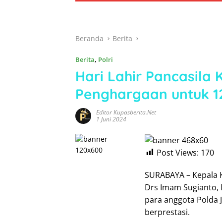
Beranda
Berita
Berita
,
Polri
Hari Lahir Pancasila 
Penghargaan untuk 1
Editor Kupasberita.net
1 Juni 2024
Post Views:
170
SURABAYA – Kepala Ke
Drs Imam Sugianto,
para anggota Polda J
berprestasi.