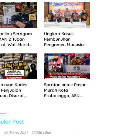
 Disita
Pemkot Probolinggo
dan Tempuh Jalur
Hukum
belian Seragam
Ungkap Kasus
MAN 2 Tuban
Pembunuhan
rot, Wali Murid
Pengamen Manusia
hkan Biaya Capai
Silver, Polres
6 Juta
Probolinggo Kota
Tangkap Dua Pelaku
gakuan Kades
Sorotan untuk Pasar
 Penjualan
Murah Kota
uan Disorot,
Probolinggo, ASN
ga Minta APH
Mendominasi Antrean
n Tangan
Pembeli
ular Post
20 Maret 2026
22580 Lihat