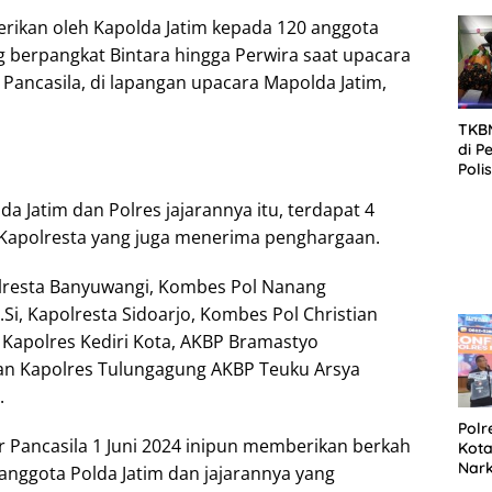
SID
DIT
erikan oleh Kapolda Jatim kepada 120 anggota
KOR
g berpangkat Bintara hingga Perwira saat upacara
DI 
r Pancasila, di lapangan upacara Mapolda Jatim,
TKBM
di P
Poli
Kela
da Jatim dan Polres jajarannya itu, terdapat 4
 Kapolresta yang juga menerima penghargaan.
lresta Banyuwangi, Kombes Pol Nanang
M.Si, Kapolresta Sidoarjo, Kombes Pol Christian
, Kapolres Kediri Kota, AKBP Bramastyo
i dan Kapolres Tulungagung AKBP Teuku Arsya
.
Polr
r Pancasila 1 Juni 2024 inipun memberikan berkah
Kota
Nar
 anggota Polda Jatim dan jajarannya yang
Sepe