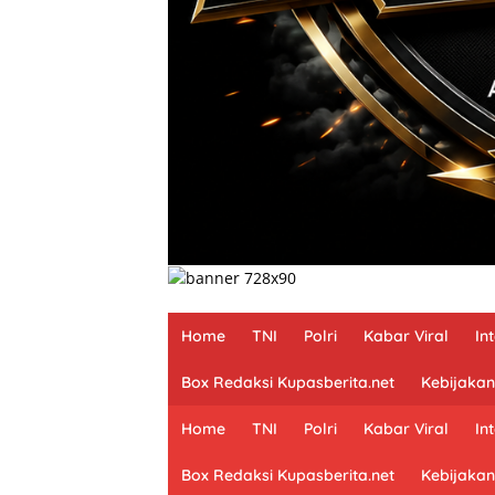
Home
TNI
Polri
Kabar Viral
In
Box Redaksi Kupasberita.net
Kebijakan
Home
TNI
Polri
Kabar Viral
In
Box Redaksi Kupasberita.net
Kebijakan