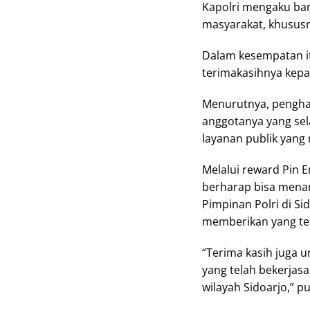
Kapolri mengaku ba
masyarakat, khususny
Dalam kesempatan it
terimakasihnya kepa
Menurutnya, pengharg
anggotanya yang se
layanan publik yang
Melalui reward Pin E
berharap bisa mena
Pimpinan Polri di S
memberikan yang ter
“Terima kasih juga 
yang telah bekerjas
wilayah Sidoarjo,” p