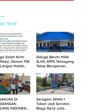
ar Viral
ga Salah Kirim
Diduga Belum Miliki
ifikasi, Oknum P3K
SLHS, SPPG Temayang
 Langsa Malah
Tetap Beroperasi
tak Wartawan ke
Sejak Lama
an Pers
GAKUAN DI
Seragam SMAN 1
SIDANGAN
Tuban Jadi Sorotan,
CANG INDONESIA!
Biaya Rp1,6 Juta