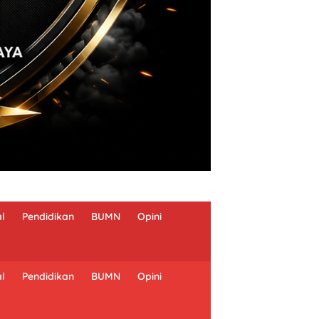
al
Pendidikan
BUMN
Opini
al
Pendidikan
BUMN
Opini