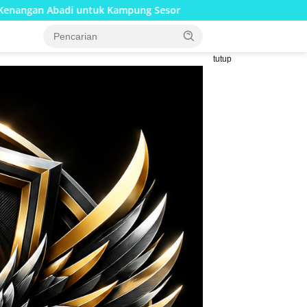
ng Sesor
Kolaborasi Lanud Sjamsudin Noor dan BRI Wuj
tutup