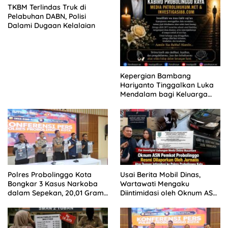
TKBM Terlindas Truk di
Pelabuhan DABN, Polisi
Dalami Dugaan Kelalaian
Kepergian Bambang
Hariyanto Tinggalkan Luka
Mendalam bagi Keluarga
Besar Patrolihukum.net
Polres Probolinggo Kota
Usai Berita Mobil Dinas,
Bongkar 3 Kasus Narkoba
Wartawati Mengaku
dalam Sepekan, 20,01 Gram
Diintimidasi oleh Oknum ASN
Sabu Disita
Pemkot Probolinggo dan
Tempuh Jalur Hukum