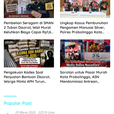
Pembelian Seragam di SMAN
Ungkap Kasus Pembunuhan
2 Tuban Disorot, Wali Murid
Pengamen Manusia Silver,
Keluhkan Biaya Capai Rp1,6
Polres Probolinggo Kota
Juta
Tangkap Dua Pelaku
Pengakuan Kades Soal
Sorotan untuk Pasar Murah
Penjualan Bantuan Disorot,
Kota Probolinggo, ASN
Warga Minta APH Turun
Mendominasi Antrean
Tangan
Pembeli
Popular Post
20 Maret 2026
22519 Lihat