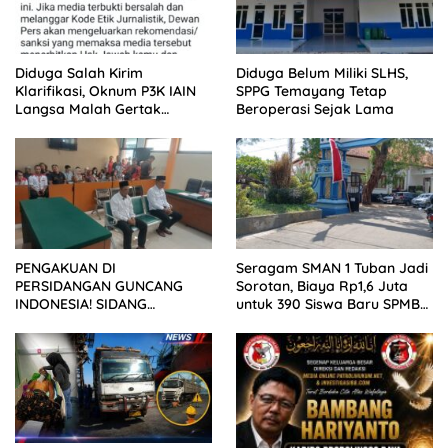
Diduga Salah Kirim
Diduga Belum Miliki SLHS,
Klarifikasi, Oknum P3K IAIN
SPPG Temayang Tetap
Langsa Malah Gertak
Beroperasi Sejak Lama
Wartawan ke Dewan Pers
PENGAKUAN DI
Seragam SMAN 1 Tuban Jadi
PERSIDANGAN GUNCANG
Sorotan, Biaya Rp1,6 Juta
INDONESIA! SIDANG
untuk 390 Siswa Baru SPMB
TUNTUTAN DITUNDA,
2026
KELUARGA KORBAN
MENGAMUK DI PN MALANG