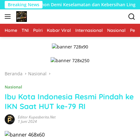
Langsung
Pangkas Pohon Demi Keselamatan dan Kebersihan Lingkungan
Breaking News
ke
konten
Home
TNI
Polri
Kabar Viral
Internasional
Nasional
Peme
Beranda
Nasional
Nasional
Ibu Kota Indonesia Resmi Pindah ke
IKN Saat HUT ke-79 RI
Editor Kupasberita.net
1 Juni 2024