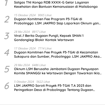
1
Satgas TNI Konga RDB XXXIX-G Gelar Layanan
Kesehatan dan Bantuan Kemanusiaan di Maliobongo
2
15 Oktober 2024
9065 Lihat
Dugaan Komitmen Fee Program P3-TGAI di
Probolinggo: LSM JAKPRO Siap Laporkan Oknum yang
Terlibat
3
28 Mei 2024
8917 Lihat
Viral..!! Berita Dugaan Pungli, Kepsek SMAN 1
Gondanglegi Blokir Kontak Wartawan
4
17 Oktober 2024
7714 Lihat
Dugaan Komitmen Fee Proyek P3-TGAI di Kecamatan
Sukapura dan Sumber, Probolinggo: LSM JAKPRO Akan
Ambil Sikap
5
29 Mei 2024
6486 Lihat
Oknum LSM Berusaha Jembatani Dugaan Penyuapan
Komite SMANGGI ke Wartawan Dengan Tawarkan Iklan
2,5 Juta
6
5 Oktober 2024
5622 Lihat
LSM JAKPRO Soroti Proyek P3-TGAI T.A 2023 dan
Peringatkan Desa di Probolinggo Tentang Dugaan
Komitmen Fee Proyek P3-TGAI 2024