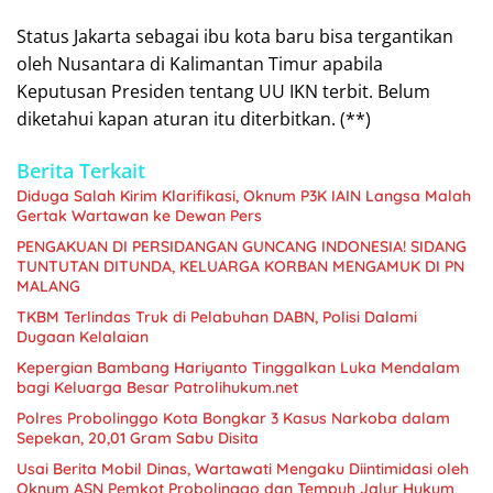
Status Jakarta sebagai ibu kota baru bisa tergantikan
oleh Nusantara di Kalimantan Timur apabila
Keputusan Presiden tentang UU IKN terbit. Belum
diketahui kapan aturan itu diterbitkan. (**)
Berita Terkait
Diduga Salah Kirim Klarifikasi, Oknum P3K IAIN Langsa Malah
Gertak Wartawan ke Dewan Pers
PENGAKUAN DI PERSIDANGAN GUNCANG INDONESIA! SIDANG
TUNTUTAN DITUNDA, KELUARGA KORBAN MENGAMUK DI PN
MALANG
TKBM Terlindas Truk di Pelabuhan DABN, Polisi Dalami
Dugaan Kelalaian
Kepergian Bambang Hariyanto Tinggalkan Luka Mendalam
bagi Keluarga Besar Patrolihukum.net
Polres Probolinggo Kota Bongkar 3 Kasus Narkoba dalam
Sepekan, 20,01 Gram Sabu Disita
Usai Berita Mobil Dinas, Wartawati Mengaku Diintimidasi oleh
Oknum ASN Pemkot Probolinggo dan Tempuh Jalur Hukum