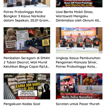
Polres Probolinggo Kota
Usai Berita Mobil Dinas,
Bongkar 3 Kasus Narkoba
Wartawati Mengaku
dalam Sepekan, 20,01 Gram
Diintimidasi oleh Oknum ASN
Sabu Disita
Pemkot Probolinggo dan
Tempuh Jalur Hukum
Pembelian Seragam di SMAN
Ungkap Kasus Pembunuhan
2 Tuban Disorot, Wali Murid
Pengamen Manusia Silver,
Keluhkan Biaya Capai Rp1,6
Polres Probolinggo Kota
Juta
Tangkap Dua Pelaku
Pengakuan Kades Soal
Sorotan untuk Pasar Murah