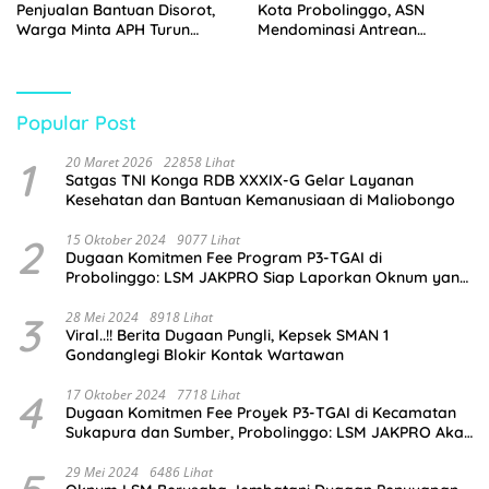
Penjualan Bantuan Disorot,
Kota Probolinggo, ASN
Warga Minta APH Turun
Mendominasi Antrean
Tangan
Pembeli
Popular Post
1
20 Maret 2026
22858 Lihat
Satgas TNI Konga RDB XXXIX-G Gelar Layanan
Kesehatan dan Bantuan Kemanusiaan di Maliobongo
2
15 Oktober 2024
9077 Lihat
Dugaan Komitmen Fee Program P3-TGAI di
Probolinggo: LSM JAKPRO Siap Laporkan Oknum yang
Terlibat
3
28 Mei 2024
8918 Lihat
Viral..!! Berita Dugaan Pungli, Kepsek SMAN 1
Gondanglegi Blokir Kontak Wartawan
4
17 Oktober 2024
7718 Lihat
Dugaan Komitmen Fee Proyek P3-TGAI di Kecamatan
Sukapura dan Sumber, Probolinggo: LSM JAKPRO Akan
Ambil Sikap
29 Mei 2024
6486 Lihat