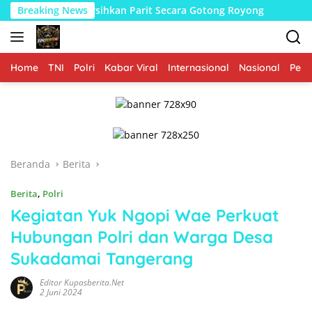
Langsung
arga Bersihkan Parit Secara Gotong Royong
Breaking News
Babinsa Be
ke
konten
Home
TNI
Polri
Kabar Viral
Internasional
Nasional
Peme
Beranda
Berita
Berita
,
Polri
Kegiatan Yuk Ngopi Wae Perkuat
Hubungan Polri dan Warga Desa
Sukadamai Tangerang
Editor Kupasberita.net
2 Juni 2024