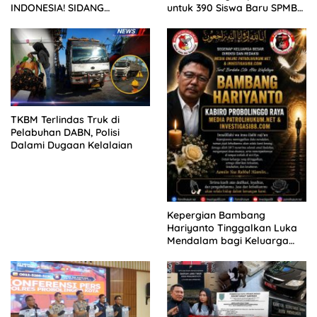
INDONESIA! SIDANG
untuk 390 Siswa Baru SPMB
TUNTUTAN DITUNDA,
2026
KELUARGA KORBAN
MENGAMUK DI PN MALANG
TKBM Terlindas Truk di
Pelabuhan DABN, Polisi
Dalami Dugaan Kelalaian
Kepergian Bambang
Hariyanto Tinggalkan Luka
Mendalam bagi Keluarga
Besar Patrolihukum.net