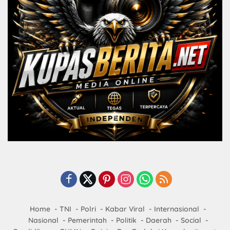
Home
TNI
Polri
Kabar Viral
Internasional
Nasional
Pemerintah
Politik
Daerah
Social