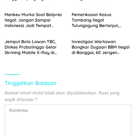
Benar Bertanggung Jawab
Bertindak Tegas Sesuai
Hukum
Menkeu Murka Soal Balpres
Pemeriksaan Kasus
Ilegal: Jangan Sampai
Tambang Ilegal
Indonesia Jadi Tempat
Tulungagung Berlanjut,
Buangan Dunia
Wahyu Ganden Penuhi
Undangan Penyidik
Jemput Bola Lawan TBC,
Investigasi Wartawan
Dinkes Probolinggo Gelar
Bongkar Dugaan BBM Ilegal
Skrining Mobile X-Ray di
di Banggai, 60 Jerigen
Bantaran
Pertalite Diamankan Polisi
Tinggalkan Balasan
Alamat email Anda tidak akan dipublikasikan.
Ruas yang
wajib ditandai
*