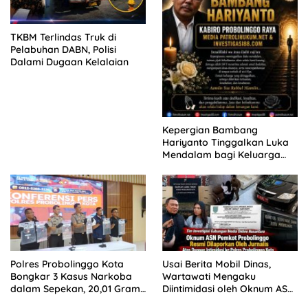
TKBM Terlindas Truk di
Pelabuhan DABN, Polisi
Dalami Dugaan Kelalaian
Kepergian Bambang
Hariyanto Tinggalkan Luka
Mendalam bagi Keluarga
Besar Patrolihukum.net
Polres Probolinggo Kota
Usai Berita Mobil Dinas,
Bongkar 3 Kasus Narkoba
Wartawati Mengaku
dalam Sepekan, 20,01 Gram
Diintimidasi oleh Oknum ASN
Sabu Disita
Pemkot Probolinggo dan