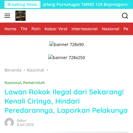
Langsung
Breaking News
Jelang Purnatugas TMMD 129 Bojonegoro: Satgas Menyula
ke
konten
Home
TNI
Polri
Kabar Viral
Internasional
Nasional
Peme
Beranda
Nasional
Nasional
,
Pemerintah
Lawan Rokok Ilegal dari Sekarang!
Kenali Cirinya, Hindari
Peredarannya, Laporkan Pelakunya
Editor
8 Juli 2026