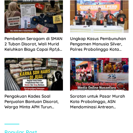
Tempuh Jalur Hukum
Pembelian Seragam di SMAN
Ungkap Kasus Pembunuhan
2 Tuban Disorot, Wali Murid
Pengamen Manusia Silver,
Keluhkan Biaya Capai Rp1,6
Polres Probolinggo Kota
Juta
Tangkap Dua Pelaku
Pengakuan Kades Soal
Sorotan untuk Pasar Murah
Penjualan Bantuan Disorot,
Kota Probolinggo, ASN
Warga Minta APH Turun
Mendominasi Antrean
Tangan
Pembeli
Popular Post