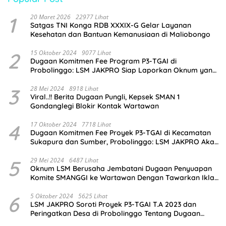
1
20 Maret 2026
22977 Lihat
Satgas TNI Konga RDB XXXIX-G Gelar Layanan
Kesehatan dan Bantuan Kemanusiaan di Maliobongo
2
15 Oktober 2024
9077 Lihat
Dugaan Komitmen Fee Program P3-TGAI di
Probolinggo: LSM JAKPRO Siap Laporkan Oknum yang
Terlibat
3
28 Mei 2024
8918 Lihat
Viral..!! Berita Dugaan Pungli, Kepsek SMAN 1
Gondanglegi Blokir Kontak Wartawan
4
17 Oktober 2024
7718 Lihat
Dugaan Komitmen Fee Proyek P3-TGAI di Kecamatan
Sukapura dan Sumber, Probolinggo: LSM JAKPRO Akan
Ambil Sikap
5
29 Mei 2024
6487 Lihat
Oknum LSM Berusaha Jembatani Dugaan Penyuapan
Komite SMANGGI ke Wartawan Dengan Tawarkan Iklan
2,5 Juta
6
5 Oktober 2024
5625 Lihat
LSM JAKPRO Soroti Proyek P3-TGAI T.A 2023 dan
Peringatkan Desa di Probolinggo Tentang Dugaan
Komitmen Fee Proyek P3-TGAI 2024