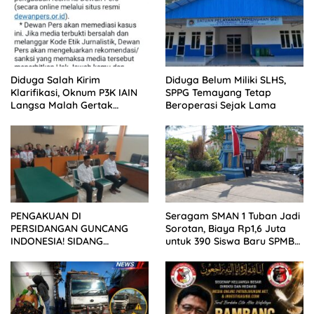
Diduga Salah Kirim
Diduga Belum Miliki SLHS,
Klarifikasi, Oknum P3K IAIN
SPPG Temayang Tetap
Langsa Malah Gertak
Beroperasi Sejak Lama
Wartawan ke Dewan Pers
PENGAKUAN DI
Seragam SMAN 1 Tuban Jadi
PERSIDANGAN GUNCANG
Sorotan, Biaya Rp1,6 Juta
INDONESIA! SIDANG
untuk 390 Siswa Baru SPMB
TUNTUTAN DITUNDA,
2026
KELUARGA KORBAN
MENGAMUK DI PN MALANG