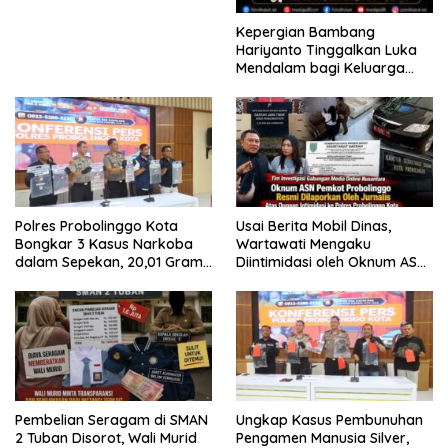
Kepergian Bambang
Hariyanto Tinggalkan Luka
Mendalam bagi Keluarga
Besar Patrolihukum.net
Polres Probolinggo Kota
Usai Berita Mobil Dinas,
Bongkar 3 Kasus Narkoba
Wartawati Mengaku
dalam Sepekan, 20,01 Gram
Diintimidasi oleh Oknum ASN
Sabu Disita
Pemkot Probolinggo dan
Tempuh Jalur Hukum
Pembelian Seragam di SMAN
Ungkap Kasus Pembunuhan
2 Tuban Disorot, Wali Murid
Pengamen Manusia Silver,