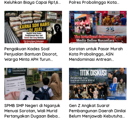
Keluhkan Biaya Capai Rp1,6
Polres Probolinggo Kota
Juta
Tangkap Dua Pelaku
Pengakuan Kades Soal
Sorotan untuk Pasar Murah
Penjualan Bantuan Disorot,
Kota Probolinggo, ASN
Warga Minta APH Turun
Mendominasi Antrean
Tangan
Pembeli
SPMB SMP Negeri di Nganjuk
Gen Z Angkat Suara!
Menuai Sorotan, Wali Murid
Pembangunan Daerah Dinilai
Pertanyakan Dugaan Beban
Belum Menjawab Kebutuhan
Biaya Seragam dan Peran
Generasi Muda
Pengawasan Dinas