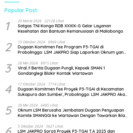
Pendidikan
Popular Post
1
20 Maret 2026
22128 Lihat
Satgas TNI Konga RDB XXXIX-G Gelar Layanan
Kesehatan dan Bantuan Kemanusiaan di Maliobongo
2
15 Oktober 2024
8969 Lihat
Dugaan Komitmen Fee Program P3-TGAI di
Probolinggo: LSM JAKPRO Siap Laporkan Oknum yang
Terlibat
3
28 Mei 2024
8915 Lihat
Viral..!! Berita Dugaan Pungli, Kepsek SMAN 1
Gondanglegi Blokir Kontak Wartawan
4
17 Oktober 2024
7714 Lihat
Dugaan Komitmen Fee Proyek P3-TGAI di Kecamatan
Sukapura dan Sumber, Probolinggo: LSM JAKPRO Akan
Ambil Sikap
5
29 Mei 2024
6485 Lihat
Oknum LSM Berusaha Jembatani Dugaan Penyuapan
Komite SMANGGI ke Wartawan Dengan Tawarkan Iklan
2,5 Juta
6
5 Oktober 2024
5621 Lihat
LSM JAKPRO Soroti Proyek P3-TGAI T.A 2023 dan