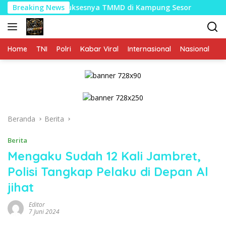
Langsung
a Demi Suksesnya TMMD di Kampung Sesor
Breaking News
Bukukan Pen
ke
konten
Home
TNI
Polri
Kabar Viral
Internasional
Nasional
P
Beranda
Berita
Berita
Mengaku Sudah 12 Kali Jambret,
Polisi Tangkap Pelaku di Depan Al
jihat
Editor
7 Juni 2024