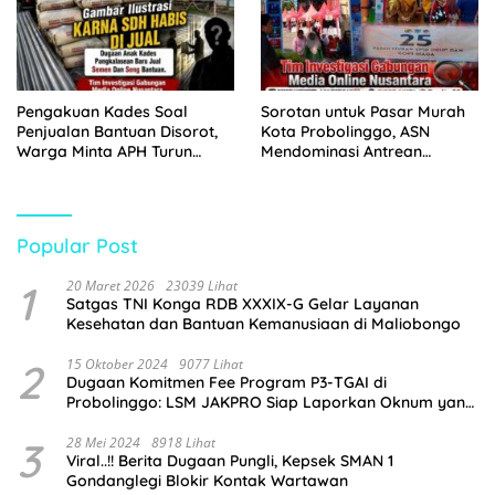
Pengakuan Kades Soal
Sorotan untuk Pasar Murah
Penjualan Bantuan Disorot,
Kota Probolinggo, ASN
Warga Minta APH Turun
Mendominasi Antrean
Tangan
Pembeli
Popular Post
1
20 Maret 2026
23039 Lihat
Satgas TNI Konga RDB XXXIX-G Gelar Layanan
Kesehatan dan Bantuan Kemanusiaan di Maliobongo
2
15 Oktober 2024
9077 Lihat
Dugaan Komitmen Fee Program P3-TGAI di
Probolinggo: LSM JAKPRO Siap Laporkan Oknum yang
Terlibat
3
28 Mei 2024
8918 Lihat
Viral..!! Berita Dugaan Pungli, Kepsek SMAN 1
Gondanglegi Blokir Kontak Wartawan