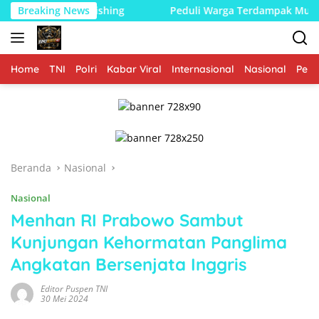
Langsung
kus Finishing
Breaking News
Peduli Warga Terdampak Musibah, Babins
ke
konten
Home
TNI
Polri
Kabar Viral
Internasional
Nasional
Peme
Beranda
Nasional
Nasional
Menhan RI Prabowo Sambut
Kunjungan Kehormatan Panglima
Angkatan Bersenjata Inggris
Editor Puspen TNI
30 Mei 2024