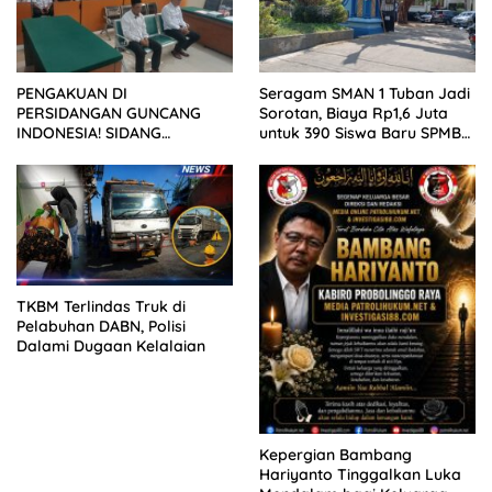
PENGAKUAN DI
Seragam SMAN 1 Tuban Jadi
PERSIDANGAN GUNCANG
Sorotan, Biaya Rp1,6 Juta
INDONESIA! SIDANG
untuk 390 Siswa Baru SPMB
TUNTUTAN DITUNDA,
2026
KELUARGA KORBAN
MENGAMUK DI PN MALANG
TKBM Terlindas Truk di
Pelabuhan DABN, Polisi
Dalami Dugaan Kelalaian
Kepergian Bambang
Hariyanto Tinggalkan Luka