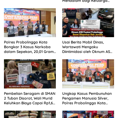
Mendalam bagi Keluarga
Besar Patrolihukum.net
Polres Probolinggo Kota
Usai Berita Mobil Dinas,
Bongkar 3 Kasus Narkoba
Wartawati Mengaku
dalam Sepekan, 20,01 Gram
Diintimidasi oleh Oknum ASN
Sabu Disita
Pemkot Probolinggo dan
Tempuh Jalur Hukum
Pembelian Seragam di SMAN
Ungkap Kasus Pembunuhan
2 Tuban Disorot, Wali Murid
Pengamen Manusia Silver,
Keluhkan Biaya Capai Rp1,6
Polres Probolinggo Kota
Juta
Tangkap Dua Pelaku