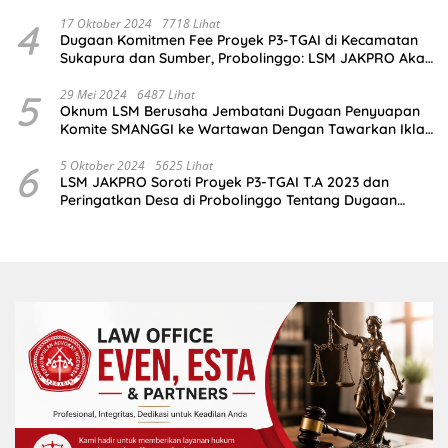
4
17 Oktober 2024
7718 Lihat
Dugaan Komitmen Fee Proyek P3-TGAI di Kecamatan
Sukapura dan Sumber, Probolinggo: LSM JAKPRO Akan
Ambil Sikap
5
29 Mei 2024
6487 Lihat
Oknum LSM Berusaha Jembatani Dugaan Penyuapan
Komite SMANGGI ke Wartawan Dengan Tawarkan Iklan
2,5 Juta
6
5 Oktober 2024
5625 Lihat
LSM JAKPRO Soroti Proyek P3-TGAI T.A 2023 dan
Peringatkan Desa di Probolinggo Tentang Dugaan
Komitmen Fee Proyek P3-TGAI 2024