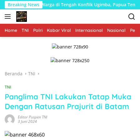
Langsung
i Warga di Tengah Konflik Ugimba, Papua Tengah
Breaking News
Kodim
ke
konten
Home
TNI
Polri
Kabar Viral
Internasional
Nasional
Peme
Beranda
TNI
TNI
Panglima TNI Lakukan Tatap Muka
Dengan Ratusan Prajurit di Batam
Editor Puspen TNI
3 Juni 2024