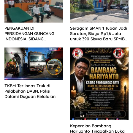
PENGAKUAN DI
Seragam SMAN 1 Tuban Jadi
PERSIDANGAN GUNCANG
Sorotan, Biaya Rp1,6 Juta
INDONESIA! SIDANG
untuk 390 Siswa Baru SPMB
TUNTUTAN DITUNDA,
2026
KELUARGA KORBAN
MENGAMUK DI PN MALANG
TKBM Terlindas Truk di
Pelabuhan DABN, Polisi
Dalami Dugaan Kelalaian
Kepergian Bambang
Hariyanto Tinggalkan Luka