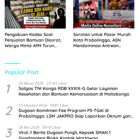
Pengakuan Kades Soal
Sorotan untuk Pasar Murah
Penjualan Bantuan Disorot,
Kota Probolinggo, ASN
Warga Minta APH Turun
Mendominasi Antrean
Tangan
Pembeli
Popular Post
1
20 Maret 2026
23181 Lihat
Satgas TNI Konga RDB XXXIX-G Gelar Layanan
Kesehatan dan Bantuan Kemanusiaan di Maliobongo
2
15 Oktober 2024
9087 Lihat
Dugaan Komitmen Fee Program P3-TGAI di
Probolinggo: LSM JAKPRO Siap Laporkan Oknum yang
Terlibat
3
28 Mei 2024
8918 Lihat
Viral..!! Berita Dugaan Pungli, Kepsek SMAN 1
Gondanglegi Blokir Kontak Wartawan