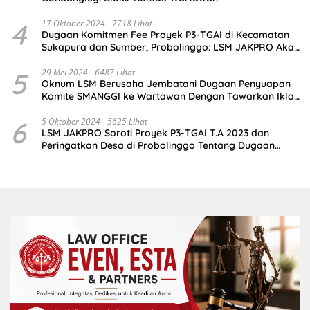
4
17 Oktober 2024
7718 Lihat
Dugaan Komitmen Fee Proyek P3-TGAI di Kecamatan
Sukapura dan Sumber, Probolinggo: LSM JAKPRO Akan
Ambil Sikap
5
29 Mei 2024
6487 Lihat
Oknum LSM Berusaha Jembatani Dugaan Penyuapan
Komite SMANGGI ke Wartawan Dengan Tawarkan Iklan
2,5 Juta
6
5 Oktober 2024
5625 Lihat
LSM JAKPRO Soroti Proyek P3-TGAI T.A 2023 dan
Peringatkan Desa di Probolinggo Tentang Dugaan
Komitmen Fee Proyek P3-TGAI 2024