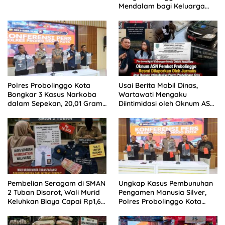
Mendalam bagi Keluarga
Besar Patrolihukum.net
Polres Probolinggo Kota
Usai Berita Mobil Dinas,
Bongkar 3 Kasus Narkoba
Wartawati Mengaku
dalam Sepekan, 20,01 Gram
Diintimidasi oleh Oknum ASN
Sabu Disita
Pemkot Probolinggo dan
Tempuh Jalur Hukum
Pembelian Seragam di SMAN
Ungkap Kasus Pembunuhan
2 Tuban Disorot, Wali Murid
Pengamen Manusia Silver,
Keluhkan Biaya Capai Rp1,6
Polres Probolinggo Kota
Juta
Tangkap Dua Pelaku