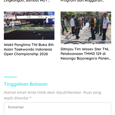
Lingkungan, Sambut HUT
Program dan Anggaran
Kemerdekaan dengan
Satker Melalui Evaluasi
Semangat Nasionalisme
Kinerja
Wakil Panglima TNI Buka 8th
Ditinjau Tim Wasev Ster TNI,
Asian Taekwondo Indonesia
Pelaksanaan TMMD 129 di
Open Championship 2026
Kesongo Bojonegoro Panen
Pujian
Tinggalkan Balasan
Alamat email Anda tidak akan dipublikasikan.
Ruas yang
wajib ditandai
*