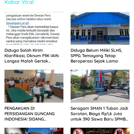
Kabar Viral
Diduga Salah Kirim
Diduga Belum Miliki SLHS,
Klarifikasi, Oknum P3K IAIN
SPPG Temayang Tetap
Langsa Malah Gertak
Beroperasi Sejak Lama
Wartawan ke Dewan Pers
PENGAKUAN DI
Seragam SMAN 1 Tuban Jadi
PERSIDANGAN GUNCANG
Sorotan, Biaya Rp1,6 Juta
INDONESIA! SIDANG
untuk 390 Siswa Baru SPMB
TUNTUTAN DITUNDA,
2026
KELUARGA KORBAN