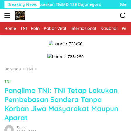
Langsung
arga Sukseskan TMMD 129 Bojonegoro
Breaking News
Merajut Asa di D
ke
konten
Home
TNI
Polri
Kabar Viral
Internasional
Nasional
Peme
Beranda
TNI
TNI
Panglima TNI: TNI Tetap Lakukan
Pembebasan Sandera Tanpa
Korban Jiwa Masyarakat Maupun
Aparat
Editor