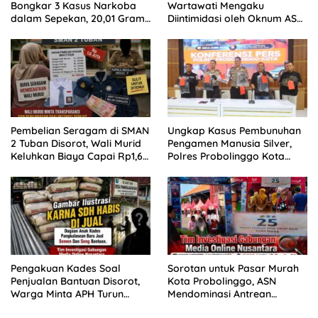
Bongkar 3 Kasus Narkoba
Wartawati Mengaku
dalam Sepekan, 20,01 Gram
Diintimidasi oleh Oknum ASN
Sabu Disita
Pemkot Probolinggo dan
Tempuh Jalur Hukum
Pembelian Seragam di SMAN
Ungkap Kasus Pembunuhan
2 Tuban Disorot, Wali Murid
Pengamen Manusia Silver,
Keluhkan Biaya Capai Rp1,6
Polres Probolinggo Kota
Juta
Tangkap Dua Pelaku
Pengakuan Kades Soal
Sorotan untuk Pasar Murah
Penjualan Bantuan Disorot,
Kota Probolinggo, ASN
Warga Minta APH Turun
Mendominasi Antrean
Tangan
Pembeli