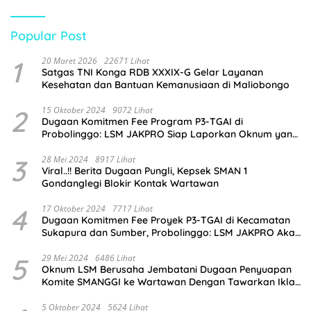
Popular Post
1
20 Maret 2026
22671 Lihat
Satgas TNI Konga RDB XXXIX-G Gelar Layanan
Kesehatan dan Bantuan Kemanusiaan di Maliobongo
2
15 Oktober 2024
9072 Lihat
Dugaan Komitmen Fee Program P3-TGAI di
Probolinggo: LSM JAKPRO Siap Laporkan Oknum yang
Terlibat
3
28 Mei 2024
8917 Lihat
Viral..!! Berita Dugaan Pungli, Kepsek SMAN 1
Gondanglegi Blokir Kontak Wartawan
4
17 Oktober 2024
7717 Lihat
Dugaan Komitmen Fee Proyek P3-TGAI di Kecamatan
Sukapura dan Sumber, Probolinggo: LSM JAKPRO Akan
Ambil Sikap
5
29 Mei 2024
6486 Lihat
Oknum LSM Berusaha Jembatani Dugaan Penyuapan
Komite SMANGGI ke Wartawan Dengan Tawarkan Iklan
2,5 Juta
5 Oktober 2024
5624 Lihat