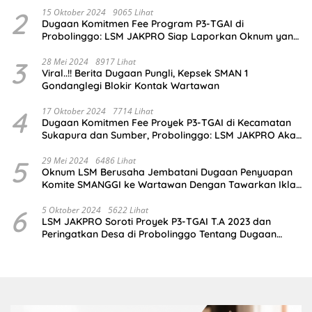
2
15 Oktober 2024
9065 Lihat
Dugaan Komitmen Fee Program P3-TGAI di
Probolinggo: LSM JAKPRO Siap Laporkan Oknum yang
Terlibat
3
28 Mei 2024
8917 Lihat
Viral..!! Berita Dugaan Pungli, Kepsek SMAN 1
Gondanglegi Blokir Kontak Wartawan
4
17 Oktober 2024
7714 Lihat
Dugaan Komitmen Fee Proyek P3-TGAI di Kecamatan
Sukapura dan Sumber, Probolinggo: LSM JAKPRO Akan
Ambil Sikap
5
29 Mei 2024
6486 Lihat
Oknum LSM Berusaha Jembatani Dugaan Penyuapan
Komite SMANGGI ke Wartawan Dengan Tawarkan Iklan
2,5 Juta
6
5 Oktober 2024
5622 Lihat
LSM JAKPRO Soroti Proyek P3-TGAI T.A 2023 dan
Peringatkan Desa di Probolinggo Tentang Dugaan
Komitmen Fee Proyek P3-TGAI 2024