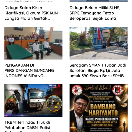
Diduga Salah Kirim
Diduga Belum Miliki SLHS,
Klarifikasi, Oknum P3K IAIN
SPPG Temayang Tetap
Langsa Malah Gertak
Beroperasi Sejak Lama
Wartawan ke Dewan Pers
PENGAKUAN DI
Seragam SMAN 1 Tuban Jadi
PERSIDANGAN GUNCANG
Sorotan, Biaya Rp1,6 Juta
INDONESIA! SIDANG
untuk 390 Siswa Baru SPMB
TUNTUTAN DITUNDA,
2026
KELUARGA KORBAN
MENGAMUK DI PN MALANG
TKBM Terlindas Truk di
Pelabuhan DABN, Polisi