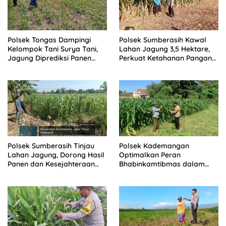
Polsek Tongas Dampingi
Polsek Sumberasih Kawal
Kelompok Tani Surya Tani,
Lahan Jagung 3,5 Hektare,
Jagung Diprediksi Panen
Perkuat Ketahanan Pangan
Oktober
Nasional
Polsek Sumberasih Tinjau
Polsek Kademangan
Lahan Jagung, Dorong Hasil
Optimalkan Peran
Panen dan Kesejahteraan
Bhabinkamtibmas dalam
Petani
Mendukung Ketahanan
Pangan