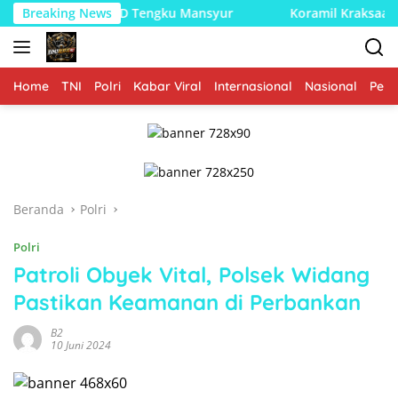
Langsung
 di RSUD Tengku Mansyur
Breaking News
Koramil Kraksaan Kawal Dan 
ke
konten
Home
TNI
Polri
Kabar Viral
Internasional
Nasional
Peme
Beranda
Polri
Polri
Patroli Obyek Vital, Polsek Widang
Pastikan Keamanan di Perbankan
B2
10 Juni 2024