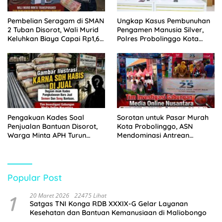
Pembelian Seragam di SMAN
Ungkap Kasus Pembunuhan
2 Tuban Disorot, Wali Murid
Pengamen Manusia Silver,
Keluhkan Biaya Capai Rp1,6
Polres Probolinggo Kota
Juta
Tangkap Dua Pelaku
Pengakuan Kades Soal
Sorotan untuk Pasar Murah
Penjualan Bantuan Disorot,
Kota Probolinggo, ASN
Warga Minta APH Turun
Mendominasi Antrean
Tangan
Pembeli
Popular Post
1
20 Maret 2026
22475 Lihat
Satgas TNI Konga RDB XXXIX-G Gelar Layanan
Kesehatan dan Bantuan Kemanusiaan di Maliobongo