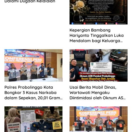
Dalami Dugaan Kelalaian
Kepergian Bambang
Hariyanto Tinggalkan Luka
Mendalam bagi Keluarga
Besar Patrolihukum.net
Polres Probolinggo Kota
Usai Berita Mobil Dinas,
Bongkar 3 Kasus Narkoba
Wartawati Mengaku
dalam Sepekan, 20,01 Gram
Diintimidasi oleh Oknum ASN
Sabu Disita
Pemkot Probolinggo dan
Tempuh Jalur Hukum