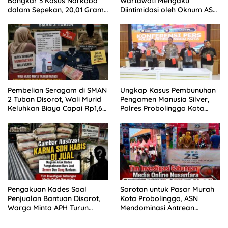
Bongkar 3 Kasus Narkoba
Wartawati Mengaku
dalam Sepekan, 20,01 Gram
Diintimidasi oleh Oknum ASN
Sabu Disita
Pemkot Probolinggo dan
Tempuh Jalur Hukum
Pembelian Seragam di SMAN
Ungkap Kasus Pembunuhan
2 Tuban Disorot, Wali Murid
Pengamen Manusia Silver,
Keluhkan Biaya Capai Rp1,6
Polres Probolinggo Kota
Juta
Tangkap Dua Pelaku
Pengakuan Kades Soal
Sorotan untuk Pasar Murah
Penjualan Bantuan Disorot,
Kota Probolinggo, ASN
Warga Minta APH Turun
Mendominasi Antrean
Tangan
Pembeli