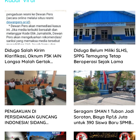
Kabar Viral
Diduga Salah Kirim
Diduga Belum Miliki SLHS,
Klarifikasi, Oknum P3K IAIN
SPPG Temayang Tetap
Langsa Malah Gertak
Beroperasi Sejak Lama
Wartawan ke Dewan Pers
PENGAKUAN DI
Seragam SMAN 1 Tuban Jadi
PERSIDANGAN GUNCANG
Sorotan, Biaya Rp1,6 Juta
INDONESIA! SIDANG
untuk 390 Siswa Baru SPMB
TUNTUTAN DITUNDA,
2026
KELUARGA KORBAN
MENGAMUK DI PN MALANG