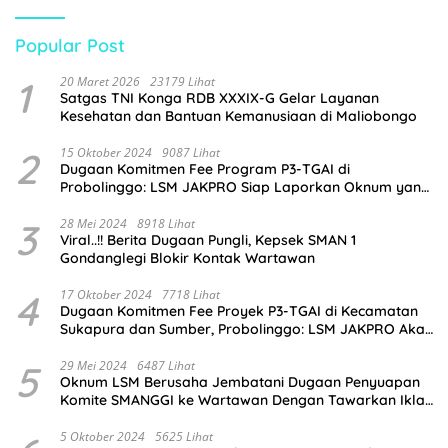
Popular Post
1
20 Maret 2026
23179 Lihat
Satgas TNI Konga RDB XXXIX-G Gelar Layanan
Kesehatan dan Bantuan Kemanusiaan di Maliobongo
2
15 Oktober 2024
9087 Lihat
Dugaan Komitmen Fee Program P3-TGAI di
Probolinggo: LSM JAKPRO Siap Laporkan Oknum yang
Terlibat
3
28 Mei 2024
8918 Lihat
Viral..!! Berita Dugaan Pungli, Kepsek SMAN 1
Gondanglegi Blokir Kontak Wartawan
4
17 Oktober 2024
7718 Lihat
Dugaan Komitmen Fee Proyek P3-TGAI di Kecamatan
Sukapura dan Sumber, Probolinggo: LSM JAKPRO Akan
Ambil Sikap
5
29 Mei 2024
6487 Lihat
Oknum LSM Berusaha Jembatani Dugaan Penyuapan
Komite SMANGGI ke Wartawan Dengan Tawarkan Iklan
2,5 Juta
5 Oktober 2024
5625 Lihat