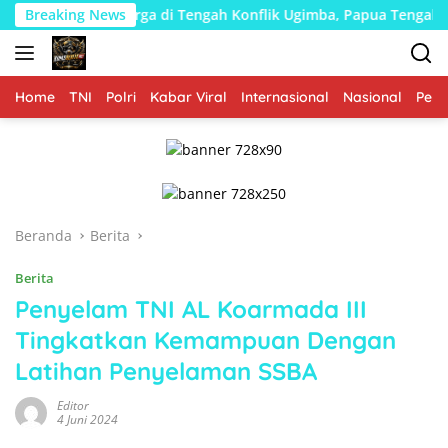
Langsung
ga di Tengah Konflik Ugimba, Papua Tengah
Breaking News
Kodim 0808
ke
konten
Home
TNI
Polri
Kabar Viral
Internasional
Nasional
Peme
Beranda
Berita
Berita
Penyelam TNI AL Koarmada III
Tingkatkan Kemampuan Dengan
Latihan Penyelaman SSBA
Editor
4 Juni 2024