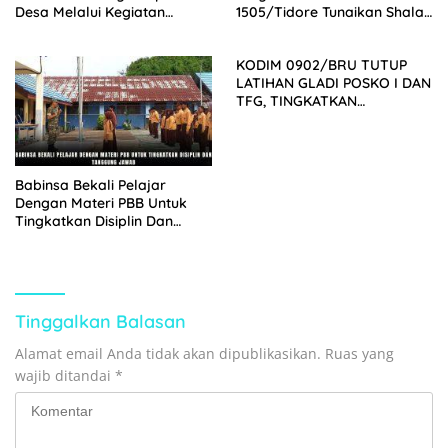
Desa Melalui Kegiatan
1505/Tidore Tunaikan Shalat
Komsos
Jumat Bersama Warga
KODIM 0902/BRU TUTUP
LATIHAN GLADI POSKO I DAN
TFG, TINGKATKAN
KESIAPSIAGAAN BENCANA
Babinsa Bekali Pelajar
Dengan Materi PBB Untuk
Tingkatkan Disiplin Dan
Tanggung Jawab
Tinggalkan Balasan
Alamat email Anda tidak akan dipublikasikan.
Ruas yang
wajib ditandai
*