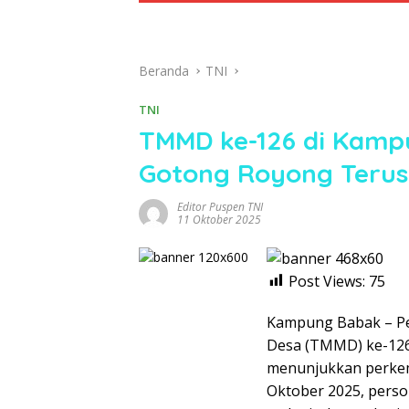
Beranda
TNI
TNI
TMMD ke-126 di Kam
Gotong Royong Terus
Editor Puspen TNI
11 Oktober 2025
Post Views:
75
Kampung Babak – P
Desa (TMMD) ke-12
menunjukkan perkemb
Oktober 2025, pers