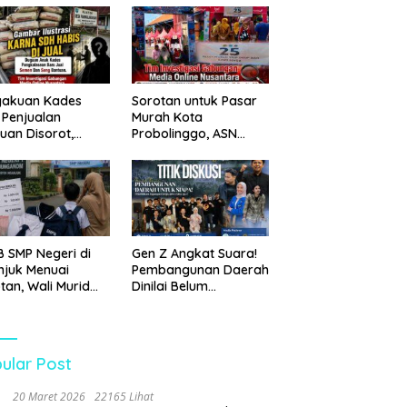
Probolinggo Kota
Tangkap Dua Pelaku
gakuan Kades
Sorotan untuk Pasar
 Penjualan
Murah Kota
uan Disorot,
Probolinggo, ASN
ga Minta APH
Mendominasi Antrean
n Tangan
Pembeli
 SMP Negeri di
Gen Z Angkat Suara!
juk Menuai
Pembangunan Daerah
tan, Wali Murid
Dinilai Belum
tanyakan Dugaan
Menjawab Kebutuhan
an Biaya Seragam
Generasi Muda
Peran
gawasan Dinas
ular Post
idikan
20 Maret 2026
22165 Lihat