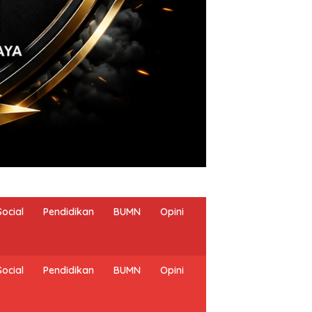
Social
Pendidikan
BUMN
Opini
Social
Pendidikan
BUMN
Opini