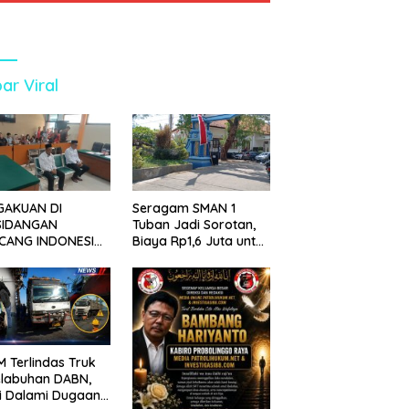
ar Viral
GAKUAN DI
Seragam SMAN 1
SIDANGAN
Tuban Jadi Sorotan,
CANG INDONESIA!
Biaya Rp1,6 Juta untuk
ANG TUNTUTAN
390 Siswa Baru SPMB
UNDA, KELUARGA
2026
BAN MENGAMUK
PN MALANG
 Terlindas Truk
elabuhan DABN,
si Dalami Dugaan