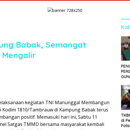
Kab
pung Babak, Semangat
 Mengalir
PEN
PER
GUN
SID
DIT
KOR
DI 
elaksanaan kegiatan TNI Manunggal Membangun
6 Kodim 1810/Tambrauw di Kampung Babak terus
TKBM
angan positif. Memasuki hari ini, Sabtu 11
di P
onel Satgas TMMD bersama masyarakat kembali
Poli