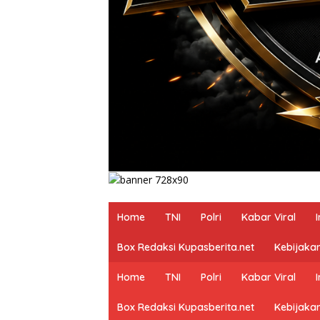
Home
TNI
Polri
Kabar Viral
Box Redaksi Kupasberita.net
Kebijakan
Home
TNI
Polri
Kabar Viral
Box Redaksi Kupasberita.net
Kebijakan