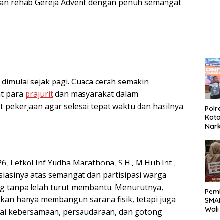
aan rehab Gereja Advent dengan penuh semangat
Kela
n dimulai sejak pagi. Cuaca cerah semakin
t para
prajurit
dan masyarakat dalam
 pekerjaan agar selesai tepat waktu dan hasilnya
Polr
Kota
Nar
Sepe
Sabu
 Letkol Inf Yudha Marathona, S.H., M.Hub.Int.,
asinya atas semangat dan partisipasi warga
 tanpa lelah turut membantu. Menurutnya,
Pemb
an hanya membangun sarana fisik, tetapi juga
SMAN
Wali
lai kebersamaan, persaudaraan, dan gotong
Biay