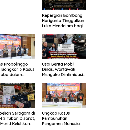
laian
Kepergian Bambang
Hariyanto Tinggalkan
Luka Mendalam bagi
Keluarga Besar
Patrolihukum.net
es Probolinggo
Usai Berita Mobil
 Bongkar 3 Kasus
Dinas, Wartawati
koba dalam
Mengaku Diintimidasi
kan, 20,01 Gram
oleh Oknum ASN
 Disita
Pemkot Probolinggo
dan Tempuh Jalur
Hukum
elian Seragam di
Ungkap Kasus
 2 Tuban Disorot,
Pembunuhan
 Murid Keluhkan
Pengamen Manusia
a Capai Rp1,6
Silver, Polres