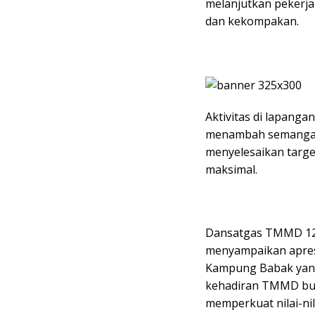
melanjutkan pekerj
dan kekompakan.
Aktivitas di lapanga
menambah semanga
menyelesaikan target
maksimal.
Dansatgas TMMD 126,
menyampaikan apresi
Kampung Babak yang
kehadiran TMMD buk
memperkuat nilai-ni