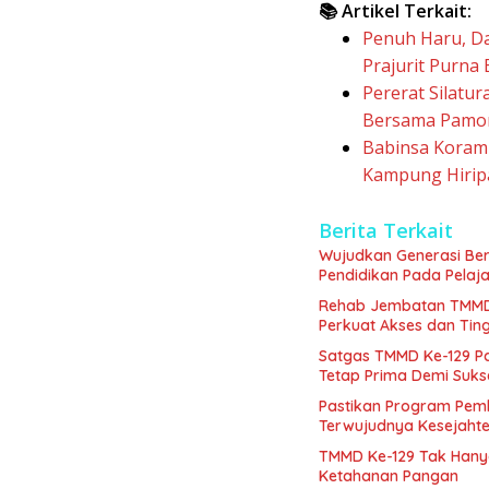
📚 Artikel Terkait:
Penuh Haru, D
Prajurit Purna
Pererat Silatu
Bersama Pamo
Babinsa Koram
Kampung Hirip
Berita Terkait
Wujudkan Generasi Ber
Pendidikan Pada Pelaja
Rehab Jembatan TMMD 
Perkuat Akses dan Tin
Satgas TMMD Ke-129 P
Tetap Prima Demi Suk
Pastikan Program Pemb
Terwujudnya Kesejaht
TMMD Ke-129 Tak Hany
Ketahanan Pangan