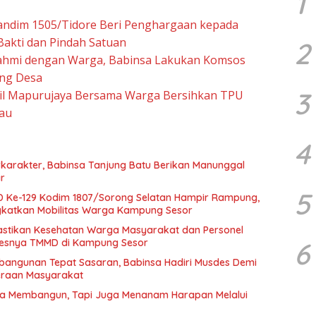
1
andim 1505/Tidore Beri Penghargaan kepada
 Bakti dan Pindah Satuan
2
rahmi dengan Warga, Babinsa Lakukan Komsos
ng Desa
3
il Mapurujaya Bersama Warga Bersihkan TPU
au
4
karakter, Babinsa Tanjung Batu Berikan Manunggal
r
5
Ke-129 Kodim 1807/Sorong Selatan Hampir Rampung,
gkatkan Mobilitas Warga Kampung Sesor
astikan Kesehatan Warga Masyarakat dan Personel
sesnya TMMD di Kampung Sesor
6
angunan Tepat Sasaran, Babinsa Hadiri Musdes Demi
eraan Masyarakat
a Membangun, Tapi Juga Menanam Harapan Melalui