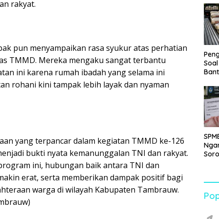
an rakyat.
Juta
k pun menyampaikan rasa syukur atas perhatian
Pen
tgas TMMD. Mereka mengaku sangat terbantu
Soal
tan ini karena rumah ibadah yang selama ini
Bant
War
tan rohani kini tampak lebih layak dan nyaman
Turu
SPMB
an yang terpancar dalam kegiatan TMMD ke-126
Ngan
njadi bukti nyata kemanunggalan TNI dan rakyat.
Soro
Per
program ini, hubungan baik antara TNI dan
Beb
akin erat, serta memberikan dampak positif bagi
dan 
ahteraan warga di wilayah Kabupaten Tambrauw.
Pen
Pop
Pend
ambrauw)