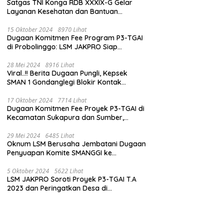
Satgas TNI Konga RDB XXXIX-G Gelar
Layanan Kesehatan dan Bantuan
Kemanusiaan di Maliobongo
15 Oktober 2024
8970 Lihat
Dugaan Komitmen Fee Program P3-TGAI
di Probolinggo: LSM JAKPRO Siap
Laporkan Oknum yang Terlibat
28 Mei 2024
8916 Lihat
Viral..!! Berita Dugaan Pungli, Kepsek
SMAN 1 Gondanglegi Blokir Kontak
Wartawan
17 Oktober 2024
7714 Lihat
Dugaan Komitmen Fee Proyek P3-TGAI di
Kecamatan Sukapura dan Sumber,
Probolinggo: LSM JAKPRO Akan Ambil
Sikap
29 Mei 2024
6485 Lihat
Oknum LSM Berusaha Jembatani Dugaan
Penyuapan Komite SMANGGI ke
Wartawan Dengan Tawarkan Iklan 2,5
Juta
5 Oktober 2024
5622 Lihat
LSM JAKPRO Soroti Proyek P3-TGAI T.A
2023 dan Peringatkan Desa di
Probolinggo Tentang Dugaan Komitmen
Fee Proyek P3-TGAI 2024