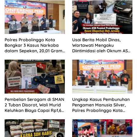
Polres Probolinggo Kota
Usai Berita Mobil Dinas,
Bongkar 3 Kasus Narkoba
Wartawati Mengaku
dalam Sepekan, 20,01 Gram
Diintimidasi oleh Oknum ASN
Sabu Disita
Pemkot Probolinggo dan
Tempuh Jalur Hukum
Pembelian Seragam di SMAN
Ungkap Kasus Pembunuhan
2 Tuban Disorot, Wali Murid
Pengamen Manusia Silver,
Keluhkan Biaya Capai Rp1,6
Polres Probolinggo Kota
Juta
Tangkap Dua Pelaku