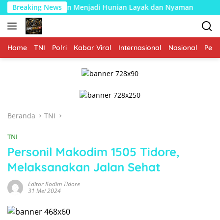
Langsung
Kasiman Menjadi Hunian Layak dan Nyaman
Breaking News
Memasuki Fa
ke
konten
Home
TNI
Polri
Kabar Viral
Internasional
Nasional
Peme
Beranda
TNI
TNI
Personil Makodim 1505 Tidore,
Melaksanakan Jalan Sehat
Editor Kodim Tidore
31 Mei 2024