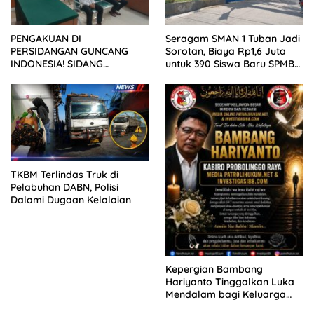
PENGAKUAN DI
Seragam SMAN 1 Tuban Jadi
PERSIDANGAN GUNCANG
Sorotan, Biaya Rp1,6 Juta
INDONESIA! SIDANG
untuk 390 Siswa Baru SPMB
TUNTUTAN DITUNDA,
2026
KELUARGA KORBAN
MENGAMUK DI PN MALANG
TKBM Terlindas Truk di
Pelabuhan DABN, Polisi
Dalami Dugaan Kelalaian
Kepergian Bambang
Hariyanto Tinggalkan Luka
Mendalam bagi Keluarga
Besar Patrolihukum.net