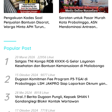
Pengakuan Kades Soal
Sorotan untuk Pasar Murah
Penjualan Bantuan Disorot,
Kota Probolinggo, ASN
Warga Minta APH Turun
Mendominasi Antrean
Tangan
Pembeli
Popular Post
1
20 Maret 2026
22956 Lihat
Satgas TNI Konga RDB XXXIX-G Gelar Layanan
Kesehatan dan Bantuan Kemanusiaan di Maliobongo
2
15 Oktober 2024
9077 Lihat
Dugaan Komitmen Fee Program P3-TGAI di
Probolinggo: LSM JAKPRO Siap Laporkan Oknum yang
Terlibat
3
28 Mei 2024
8918 Lihat
Viral..!! Berita Dugaan Pungli, Kepsek SMAN 1
Gondanglegi Blokir Kontak Wartawan
17 Oktober 2024
7718 Lihat