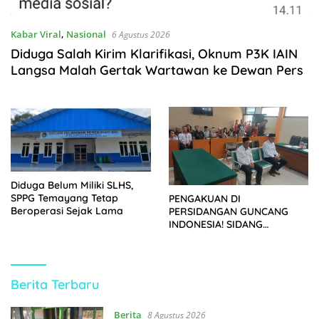
Kabar Viral
,
Nasional
6 Agustus 2026
Diduga Salah Kirim Klarifikasi, Oknum P3K IAIN
Langsa Malah Gertak Wartawan ke Dewan Pers
Diduga Belum Miliki SLHS,
SPPG Temayang Tetap
PENGAKUAN DI
Beroperasi Sejak Lama
PERSIDANGAN GUNCANG
INDONESIA! SIDANG
TUNTUTAN DITUNDA,
KELUARGA KORBAN
MENGAMUK DI PN MALANG
https://kupasberita.net
Berita Terbaru
Berita
8 Agustus 2026