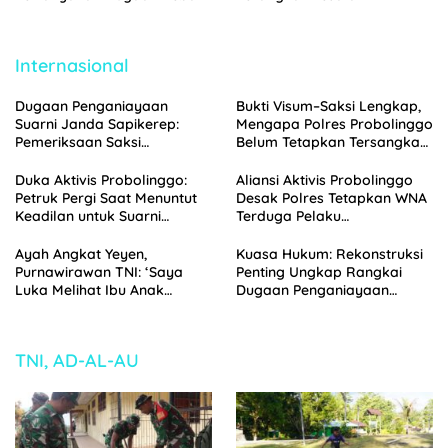
Biaya Seragam dan Peran
Pajarakan Dilaporkan ke
Pengawasan Dinas
Polisi
Pendidikan
Internasional
Dugaan Penganiayaan
Bukti Visum–Saksi Lengkap,
Suarni Janda Sapikerep:
Mengapa Polres Probolinggo
Pemeriksaan Saksi
Belum Tetapkan Tersangka
Menggunung, Polisi
Penganiayaan Suarni?
Probolinggo Segera Gelar
Duka Aktivis Probolinggo:
Aliansi Aktivis Probolinggo
Perkara
Petruk Pergi Saat Menuntut
Desak Polres Tetapkan WNA
Keadilan untuk Suarni
Terduga Pelaku
Sapikerep Probolinggo
Penganiayaan Suarni
sebagai Tersangka
Ayah Angkat Yeyen,
Kuasa Hukum: Rekonstruksi
Purnawirawan TNI: ‘Saya
Penting Ungkap Rangkai
Luka Melihat Ibu Anak
Dugaan Penganiayaan
Binaan Saya Diperlakukan
terhadap Suarni Sapikerep
Begini, Ini Menyakitkan Bagi
Probolinggo
Saya’
TNI, AD-AL-AU