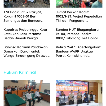
TNI Hadir untuk Rakyat,
Jumat Berkah Kodim
Koramil 1008-01 Beri
1002/HST, Wujud Kepedulian
Semangat dan Bantuan
TNI dan Penguatan
kepada Warga Binaan
Silaturahmi
Kapolres Probolinggo Kota
Sambut HUT Bhayangkara
Letakkan Batu Pertama
ke-80, Personel Kodim
Bedah Rumah Warga
1008/Tabalong Ikut Donor
Tongas, Wujud Kepedulian
Darah di Polres Tabalong
HUT Bhayangkara ke-80
Babinsa Koramil Pandawan
Ketika “SAE” Dipertanyakan:
Donorkan Darah untuk
Bantuan AWPR Ungkap
Warga Binaan yang Dirawat
Potret Kemiskinan di
di RSUD Barabai
Jorongan Probolinggo
Hukum Kriminal