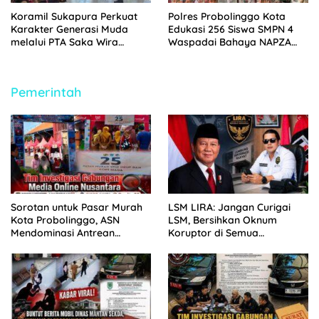
Koramil Sukapura Perkuat
Polres Probolinggo Kota
Karakter Generasi Muda
Edukasi 256 Siswa SMPN 4
melalui PTA Saka Wira
Waspadai Bahaya NAPZA
Kartika
Saat MPLS 2026
Pemerintah
Sorotan untuk Pasar Murah
LSM LIRA: Jangan Curigai
Kota Probolinggo, ASN
LSM, Bersihkan Oknum
Mendominasi Antrean
Koruptor di Semua
Pembeli
Lingkaran Kekuasaan