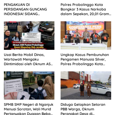
Polres Probolinggo Kota
PENGAKUAN DI
Bongkar 3 Kasus Narkoba
PERSIDANGAN GUNCANG
dalam Sepekan, 20,01 Gram
INDONESIA! SIDANG
Sabu Disita
TUNTUTAN DITUNDA,
KELUARGA KORBAN
MENGAMUK DI PN MALANG
Usai Berita Mobil Dinas,
Ungkap Kasus Pembunuhan
Wartawati Mengaku
Pengamen Manusia Silver,
Diintimidasi oleh Oknum ASN
Polres Probolinggo Kota
Pemkot Probolinggo dan
Tangkap Dua Pelaku
Tempuh Jalur Hukum
SPMB SMP Negeri di Nganjuk
Diduga Gelapkan Setoran
Menuai Sorotan, Wali Murid
PBB Warga, Oknum
Pertanyakan Dugaan Beban
Perangkat Desa di