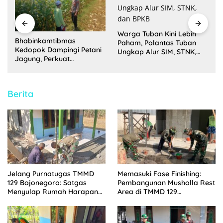
Warga Tuban Kini Lebih
Bhabinkamtibmas
Paham, Polantas Tuban
i
Kedopok Dampingi Petani
Ungkap Alur SIM, STNK,
Jagung, Perkuat
dan BPKB
Ketahanan Pangan
Nasional
Berita
Jelang Purnatugas TMMD
Memasuki Fase Finishing:
129 Bojonegoro: Satgas
Pembangunan Musholla Rest
Menyulap Rumah Harapan
Area di TMMD 129
Mbah Kasiman Menjadi
Bojonegoro Tahap Pasang
Hunian Layak dan Nyaman
Keramik dan Pengecatan
Teras