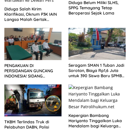
Diduga Belum Miliki SLHS,
SPPG Temayang Tetap
Diduga Salah Kirim
Beroperasi Sejak Lama
Klarifikasi, Oknum P3K IAIN
Langsa Malah Gertak
Wartawan ke Dewan Pers
Seragam SMAN 1 Tuban Jadi
PENGAKUAN DI
Sorotan, Biaya Rp1,6 Juta
PERSIDANGAN GUNCANG
untuk 390 Siswa Baru SPMB
INDONESIA! SIDANG
2026
TUNTUTAN DITUNDA,
KELUARGA KORBAN
MENGAMUK DI PN MALANG
Kepergian Bambang
Hariyanto Tinggalkan Luka
TKBM Terlindas Truk di
Mendalam bagi Keluarga
Pelabuhan DABN, Polisi