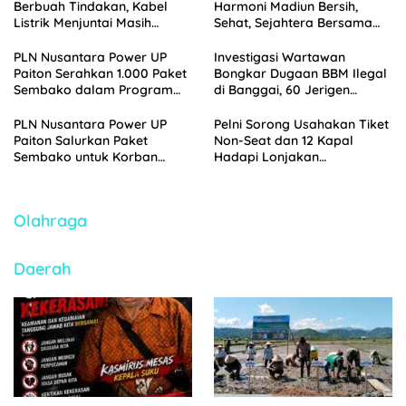
Berbuah Tindakan, Kabel
Harmoni Madiun Bersih,
Listrik Menjuntai Masih
Sehat, Sejahtera Bersama
Ancam Pengguna Jalan
PDAM
PLN Nusantara Power UP
Investigasi Wartawan
Paiton Serahkan 1.000 Paket
Bongkar Dugaan BBM Ilegal
Sembako dalam Program
di Banggai, 60 Jerigen
Berkah Nusantara
Pertalite Diamankan Polisi
Ramadhan 1447 H
PLN Nusantara Power UP
Pelni Sorong Usahakan Tiket
Paiton Salurkan Paket
Non-Seat dan 12 Kapal
Sembako untuk Korban
Hadapi Lonjakan
Banjir di Kabupaten
Penumpang Nataru
Probolinggo
2025/2026
Olahraga
Daerah