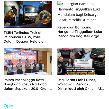
KELUARGA KORBAN
MENGAMUK DI PN MALANG
Kepergian Bambang
Hariyanto Tinggalkan Luka
TKBM Terlindas Truk di
Mendalam bagi Keluarga
Pelabuhan DABN, Polisi
Besar Patrolihukum.net
Dalami Dugaan Kelalaian
Polres Probolinggo Kota
Usai Berita Mobil Dinas,
Bongkar 3 Kasus Narkoba
Wartawati Mengaku
dalam Sepekan, 20,01 Gram
Diintimidasi oleh Oknum ASN
Sabu Disita
Pemkot Probolinggo dan
Tempuh Jalur Hukum
Opini