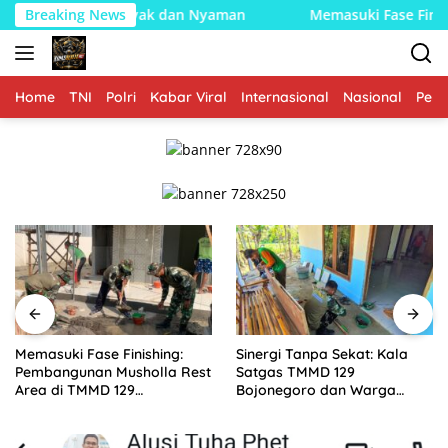
Langsung
yaman
Breaking News
Memasuki Fase Finishing: Pembangunan Musholla 
ke
konten
Home
TNI
Polri
Kabar Viral
Internasional
Nasional
Peme
Memasuki Fase Finishing:
Sinergi Tanpa Sekat: Kala
Pembangunan Musholla Rest
Satgas TMMD 129
Area di TMMD 129
Bojonegoro dan Warga
Bojonegoro Tahap Pasang
Kesongo Bahu-Membahu
Keramik dan Pengecatan
Merajut Asa Ibu Jasmiati
Teras