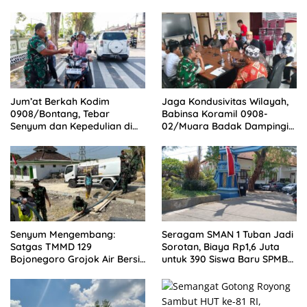
Jum’at Berkah Kodim
Jaga Kondusivitas Wilayah,
0908/Bontang, Tebar
Babinsa Koramil 0908-
Senyum dan Kepedulian di
02/Muara Badak Dampingi
Tengah Masyarakat
Mediasi Sengketa Lahan
Warga
Senyum Mengembang:
Seragam SMAN 1 Tuban Jadi
Satgas TMMD 129
Sorotan, Biaya Rp1,6 Juta
Bojonegoro Grojok Air Bersih
untuk 390 Siswa Baru SPMB
Door to Door di Kesongo
2026