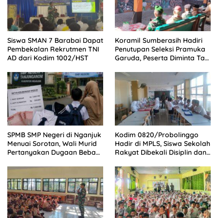
Siswa SMAN 7 Barabai Dapat
Koramil Sumberasih Hadiri
Pembekalan Rekrutmen TNI
Penutupan Seleksi Pramuka
AD dari Kodim 1002/HST
Garuda, Peserta Diminta Tak
Cepat Puas
SPMB SMP Negeri di Nganjuk
Kodim 0820/Probolinggo
Menuai Sorotan, Wali Murid
Hadir di MPLS, Siswa Sekolah
Pertanyakan Dugaan Beban
Rakyat Dibekali Disiplin dan
Biaya Seragam dan Peran
Mental Tangguh
Pengawasan Dinas
Pendidikan