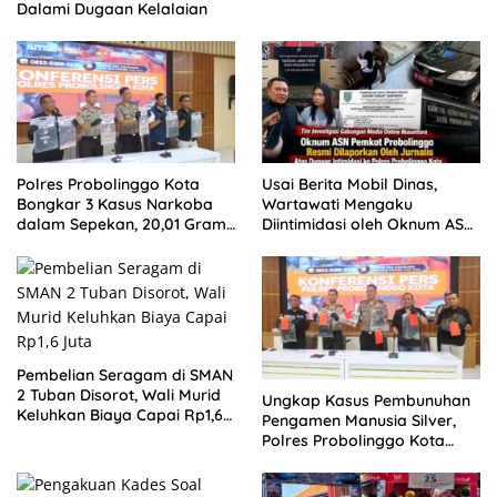
Besar Patrolihukum.net
Dalami Dugaan Kelalaian
Polres Probolinggo Kota
Usai Berita Mobil Dinas,
Bongkar 3 Kasus Narkoba
Wartawati Mengaku
dalam Sepekan, 20,01 Gram
Diintimidasi oleh Oknum ASN
Sabu Disita
Pemkot Probolinggo dan
Tempuh Jalur Hukum
Pembelian Seragam di SMAN
2 Tuban Disorot, Wali Murid
Ungkap Kasus Pembunuhan
Keluhkan Biaya Capai Rp1,6
Pengamen Manusia Silver,
Juta
Polres Probolinggo Kota
Tangkap Dua Pelaku