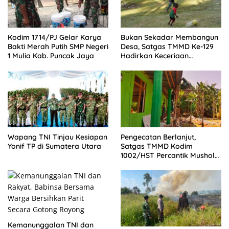
Kodim 1714/PJ Gelar Karya
Bukan Sekadar Membangun
Bakti Merah Putih SMP Negeri
Desa, Satgas TMMD Ke-129
1 Mulia Kab. Puncak Jaya
Hadirkan Keceriaan
Bersama Anak-Anak
Kampung Sesor
Wapang TNI Tinjau Kesiapan
Pengecatan Berlanjut,
Yonif TP di Sumatera Utara
Satgas TMMD Kodim
1002/HST Percantik Mushola
Desa Awang
Kemanunggalan TNI dan