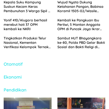
Kepala Suku Kampung
Wujud Nyata Dukung
Suskun Kecam Keras
Ketahanan Pangan, Babinsa
Pembunuhan 3 Warga Sipil di
Koramil 1505-02/Wasile
Yahukimo
Dampingi Penanaman Padi
Yonif 410/Alugoro berhasil
Kembali ke Pangkuan Ibu
merebut hati 37 OPM
Pertiwi, 5 Mantan Anggota
kembali ke NKRI
OPM di Puncak Jaya Ikrar
Setia NKRI
Tingkatkan Produksi Telur
Sambut HUT Bhayangkara
Nasional, Kementan
ke-80, Polda PBD Gelar Bakti
Verifikasi Kelompok Ternak
Sosial dan Bakti Religi di
Penerima Bantuan di
Empat Tempat Ibadah
Jombang
Otomotif
Ekonomi
Pendidikan