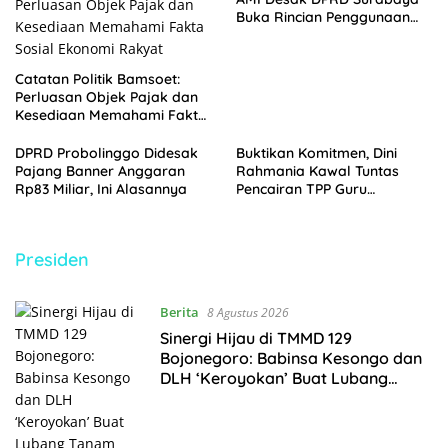
Buka Rincian Penggunaan
Anggaran
Catatan Politik Bamsoet:
Perluasan Objek Pajak dan
Kesediaan Memahami Fakta
Sosial Ekonomi Rakyat
DPRD Probolinggo Didesak
Buktikan Komitmen, Dini
Pajang Banner Anggaran
Rahmania Kawal Tuntas
Rp83 Miliar, Ini Alasannya
Pencairan TPP Guru
Madrasah Probolinggo yang
Tertahan 8 Tahun
Presiden
Berita
8 Agustus 2026
Sinergi Hijau di TMMD 129
Bojonegoro: Babinsa Kesongo dan
DLH ‘Keroyokan’ Buat Lubang
Tanam Pohon untuk Jaga Tanggul
Sungai