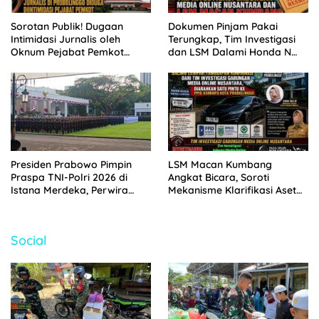
Sorotan Publik! Dugaan
Dokumen Pinjam Pakai
Intimidasi Jurnalis oleh
Terungkap, Tim Investigasi
Oknum Pejabat Pemkot
dan LSM Dalami Honda N
Probolinggo Terekam CCTV
1194 PP Aset Pemkot
Probolinggo
Presiden Prabowo Pimpin
LSM Macan Kumbang
Praspa TNI-Polri 2026 di
Angkat Bicara, Soroti
Istana Merdeka, Perwira
Mekanisme Klarifikasi Aset
Baru Resmi Dilantik
Pemkot Probolinggo di Ping –
Pong
Social