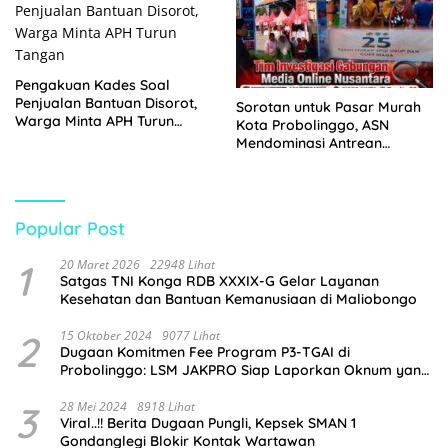
Pengakuan Kades Soal
Penjualan Bantuan Disorot,
Sorotan untuk Pasar Murah
Warga Minta APH Turun
Kota Probolinggo, ASN
Tangan
Mendominasi Antrean
Pembeli
Popular Post
1
20 Maret 2026
22948 Lihat
Satgas TNI Konga RDB XXXIX-G Gelar Layanan
Kesehatan dan Bantuan Kemanusiaan di Maliobongo
2
15 Oktober 2024
9077 Lihat
Dugaan Komitmen Fee Program P3-TGAI di
Probolinggo: LSM JAKPRO Siap Laporkan Oknum yang
Terlibat
3
28 Mei 2024
8918 Lihat
Viral..!! Berita Dugaan Pungli, Kepsek SMAN 1
Gondanglegi Blokir Kontak Wartawan