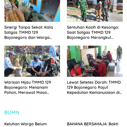
Sinergi Tanpa Sekat: Kala
Sentuhan Kasih di Kesongo:
Satgas TMMD 129
Saat Satgas TMMD 129
Bojonegoro dan Warga
Bojonegoro Merangkul
Kesongo Bahu-Membahu
Mbah Kasidah Menatap
Merajut Asa Ibu Jasmiati
Rumah Baru Anak Tercinta
Warisan Hijau TMMD 129
Lewat Setetes Darah: TMMD
Bojonegoro: Menanam
129 Bojonegoro Rajut
Pohon, Merawat Masa
Kepedulian Kemanusiaan di
Depan Desa Kesongo
Desa Kesongo
BUMN
Keluhan Warga Belum
BAHANA BERSAHAJA: Bakti