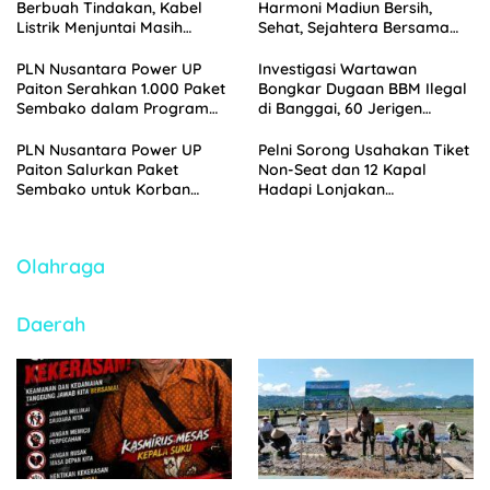
Berbuah Tindakan, Kabel
Harmoni Madiun Bersih,
Listrik Menjuntai Masih
Sehat, Sejahtera Bersama
Ancam Pengguna Jalan
PDAM
PLN Nusantara Power UP
Investigasi Wartawan
Paiton Serahkan 1.000 Paket
Bongkar Dugaan BBM Ilegal
Sembako dalam Program
di Banggai, 60 Jerigen
Berkah Nusantara
Pertalite Diamankan Polisi
Ramadhan 1447 H
PLN Nusantara Power UP
Pelni Sorong Usahakan Tiket
Paiton Salurkan Paket
Non-Seat dan 12 Kapal
Sembako untuk Korban
Hadapi Lonjakan
Banjir di Kabupaten
Penumpang Nataru
Probolinggo
2025/2026
Olahraga
Daerah