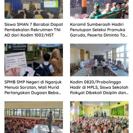
Siswa SMAN 7 Barabai Dapat
Koramil Sumberasih Hadiri
Pembekalan Rekrutmen TNI
Penutupan Seleksi Pramuka
AD dari Kodim 1002/HST
Garuda, Peserta Diminta Tak
Cepat Puas
SPMB SMP Negeri di Nganjuk
Kodim 0820/Probolinggo
Menuai Sorotan, Wali Murid
Hadir di MPLS, Siswa Sekolah
Pertanyakan Dugaan Beban
Rakyat Dibekali Disiplin dan
Biaya Seragam dan Peran
Mental Tangguh
Pengawasan Dinas
Pendidikan