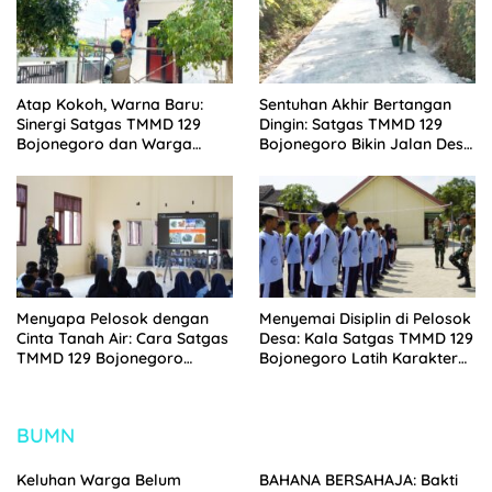
Atap Kokoh, Warna Baru:
Sentuhan Akhir Bertangan
Sinergi Satgas TMMD 129
Dingin: Satgas TMMD 129
Bojonegoro dan Warga
Bojonegoro Bikin Jalan Desa
Sulap SDN Kesongo 1 Jadi
Kesongo Rapi dan Aman
Rumah Belajar Nyaman
Menyapa Pelosok dengan
Menyemai Disiplin di Pelosok
Cinta Tanah Air: Cara Satgas
Desa: Kala Satgas TMMD 129
TMMD 129 Bojonegoro
Bojonegoro Latih Karakter
Menyiapkan Pemimpin Masa
Siswa SMPN Satu Atap
Depan
Kesongo
BUMN
Keluhan Warga Belum
BAHANA BERSAHAJA: Bakti