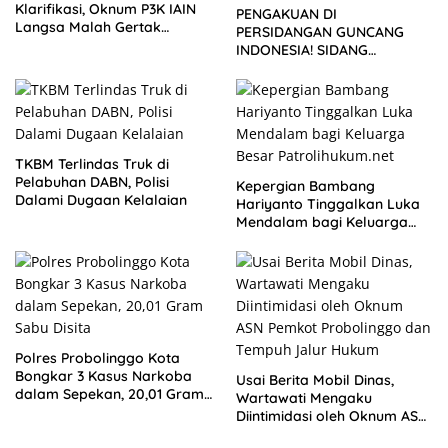
Klarifikasi, Oknum P3K IAIN
PENGAKUAN DI
Langsa Malah Gertak
PERSIDANGAN GUNCANG
Wartawan ke Dewan Pers
INDONESIA! SIDANG
TUNTUTAN DITUNDA,
KELUARGA KORBAN
MENGAMUK DI PN MALANG
TKBM Terlindas Truk di
Pelabuhan DABN, Polisi
Kepergian Bambang
Dalami Dugaan Kelalaian
Hariyanto Tinggalkan Luka
Mendalam bagi Keluarga
Besar Patrolihukum.net
Polres Probolinggo Kota
Bongkar 3 Kasus Narkoba
Usai Berita Mobil Dinas,
dalam Sepekan, 20,01 Gram
Wartawati Mengaku
Sabu Disita
Diintimidasi oleh Oknum ASN
Pemkot Probolinggo dan