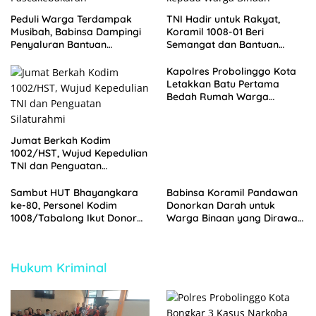
Peduli Warga Terdampak
TNI Hadir untuk Rakyat,
Musibah, Babinsa Dampingi
Koramil 1008-01 Beri
Penyaluran Bantuan
Semangat dan Bantuan
Pascakebakaran
kepada Warga Binaan
Kapolres Probolinggo Kota
Letakkan Batu Pertama
Bedah Rumah Warga
Tongas, Wujud Kepedulian
HUT Bhayangkara ke-80
Jumat Berkah Kodim
1002/HST, Wujud Kepedulian
TNI dan Penguatan
Silaturahmi
Sambut HUT Bhayangkara
Babinsa Koramil Pandawan
ke-80, Personel Kodim
Donorkan Darah untuk
1008/Tabalong Ikut Donor
Warga Binaan yang Dirawat
Darah di Polres Tabalong
di RSUD Barabai
Hukum Kriminal