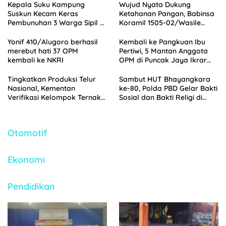
Kepala Suku Kampung
Wujud Nyata Dukung
Suskun Kecam Keras
Ketahanan Pangan, Babinsa
Pembunuhan 3 Warga Sipil di
Koramil 1505-02/Wasile
Yahukimo
Dampingi Penanaman Padi
Yonif 410/Alugoro berhasil
Kembali ke Pangkuan Ibu
merebut hati 37 OPM
Pertiwi, 5 Mantan Anggota
kembali ke NKRI
OPM di Puncak Jaya Ikrar
Setia NKRI
Tingkatkan Produksi Telur
Sambut HUT Bhayangkara
Nasional, Kementan
ke-80, Polda PBD Gelar Bakti
Verifikasi Kelompok Ternak
Sosial dan Bakti Religi di
Penerima Bantuan di
Empat Tempat Ibadah
Jombang
Otomotif
Ekonomi
Pendidikan