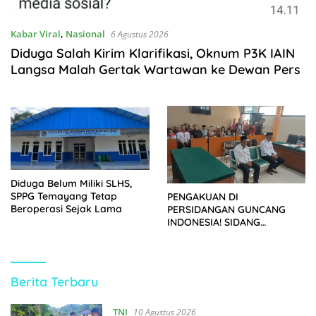
Kabar Viral
,
Nasional
6 Agustus 2026
Diduga Salah Kirim Klarifikasi, Oknum P3K IAIN
Langsa Malah Gertak Wartawan ke Dewan Pers
Diduga Belum Miliki SLHS,
SPPG Temayang Tetap
PENGAKUAN DI
Beroperasi Sejak Lama
PERSIDANGAN GUNCANG
INDONESIA! SIDANG
TUNTUTAN DITUNDA,
KELUARGA KORBAN
MENGAMUK DI PN MALANG
https://kupasberita.net
Berita Terbaru
TNI
10 Agustus 2026