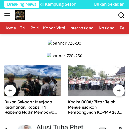
Langsung
mpung Sesor
Breaking News
Bukan Sekadar Menjaga Keamanan, Koops T
ke
konten
Home
TNI
Polri
Kabar Viral
Internasional
Nasional
Peme
Bukan Sekadar Menjaga
Kodim 0808/Blitar Telah
Keamanan, Koops TNI
Menyelesaikan
Habema Hadir Membawa
Pembangunan KDKMP 260
Harapan bagi Warga di
Titik Sesuai milestone,
Tengah Konflik Ugimba,
Menjadi Tercepat Seluruh
Papua Tengah
Indonesia