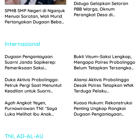
Diduga Gelapkan Setoran
PBB Warga, Oknum
SPMB SMP Negeri di Nganjuk
Perangkat Desa di
Menuai Sorotan, Wali Murid
Pajarakan Dilaporkan ke
Pertanyakan Dugaan Beban
Polisi
Biaya Seragam dan Peran
Pengawasan Dinas
Pendidikan
Internasional
Dugaan Penganiayaan
Bukti Visum–Saksi Lengkap,
Suarni Janda Sapikerep:
Mengapa Polres Probolinggo
Pemeriksaan Saksi
Belum Tetapkan Tersangka
Menggunung, Polisi
Penganiayaan Suarni?
Probolinggo Segera Gelar
Duka Aktivis Probolinggo:
Aliansi Aktivis Probolinggo
Perkara
Petruk Pergi Saat Menuntut
Desak Polres Tetapkan WNA
Keadilan untuk Suarni
Terduga Pelaku
Sapikerep Probolinggo
Penganiayaan Suarni
sebagai Tersangka
Ayah Angkat Yeyen,
Kuasa Hukum: Rekonstruksi
Purnawirawan TNI: ‘Saya
Penting Ungkap Rangkai
Luka Melihat Ibu Anak
Dugaan Penganiayaan
Binaan Saya Diperlakukan
terhadap Suarni Sapikerep
Begini, Ini Menyakitkan Bagi
Probolinggo
Saya’
TNI, AD-AL-AU