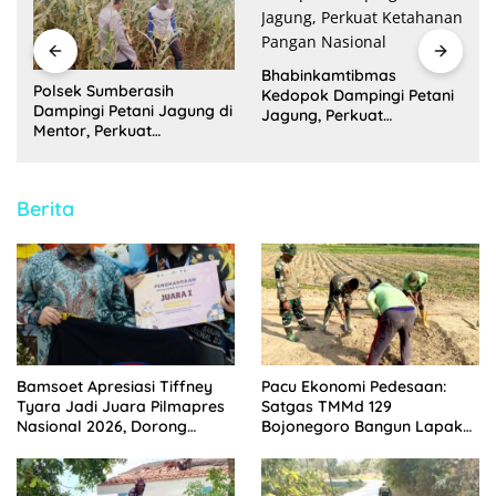
Bhabinkamtibmas
g
Polsek Sumberasih
Kedopok Dampingi Petani
Dampingi Petani Jagung di
Jagung, Perkuat
Mentor, Perkuat
Ketahanan Pangan
Ketahanan Pangan
Nasional
Nasional
Berita
Bamsoet Apresiasi Tiffney
Pacu Ekonomi Pedesaan:
Tyara Jadi Juara Pilmapres
Satgas TMMd 129
Nasional 2026, Dorong
Bojonegoro Bangun Lapak
Mahasiswa Berani Berinovasi
PKL di Rest Area Kesongo