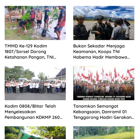
TMMD Ke-129 Kodim
Bukan Sekadar Menjaga
1807/Sorsel Dorong
Keamanan, Koops TNI
Ketahanan Pangan, TNI
Habema Hadir Membawa
Bersama Warga Bangun
Harapan bagi Warga di
Kemandirian Pangan di
Tengah Konflik Ugimba,
Kampung Sesor
Papua Tengah
Kodim 0808/Blitar Telah
Tanamkan Semangat
Menyelesaikan
Kebangsaan, Danramil 01
Pembangunan KDKMP 260
Tenggarong Hadiri Gerakan
Titik Sesuai milestone,
Nasional Pembagian
Menjadi Tercepat Seluruh
Bendera Merah Putih
Indonesia