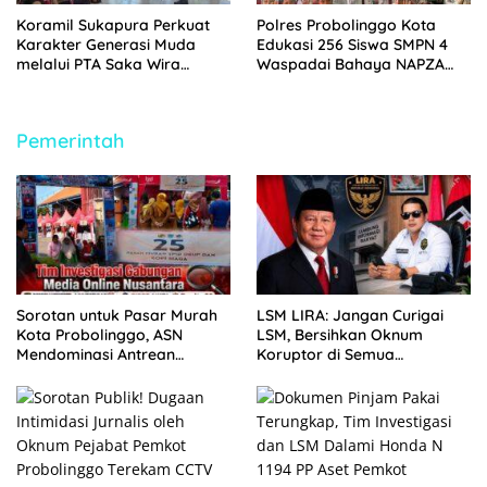
Koramil Sukapura Perkuat
Polres Probolinggo Kota
Karakter Generasi Muda
Edukasi 256 Siswa SMPN 4
melalui PTA Saka Wira
Waspadai Bahaya NAPZA
Kartika
Saat MPLS 2026
Pemerintah
Sorotan untuk Pasar Murah
LSM LIRA: Jangan Curigai
Kota Probolinggo, ASN
LSM, Bersihkan Oknum
Mendominasi Antrean
Koruptor di Semua
Pembeli
Lingkaran Kekuasaan