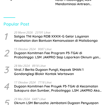
Tangan
Mendominasi Antrean
Pembeli
Popular Post
1
20 Maret 2026
23191 Lihat
Satgas TNI Konga RDB XXXIX-G Gelar Layanan
Kesehatan dan Bantuan Kemanusiaan di Maliobongo
2
15 Oktober 2024
9087 Lihat
Dugaan Komitmen Fee Program P3-TGAI di
Probolinggo: LSM JAKPRO Siap Laporkan Oknum yang
Terlibat
3
28 Mei 2024
8918 Lihat
Viral..!! Berita Dugaan Pungli, Kepsek SMAN 1
Gondanglegi Blokir Kontak Wartawan
4
17 Oktober 2024
7718 Lihat
Dugaan Komitmen Fee Proyek P3-TGAI di Kecamatan
Sukapura dan Sumber, Probolinggo: LSM JAKPRO Akan
Ambil Sikap
5
29 Mei 2024
6487 Lihat
Oknum LSM Berusaha Jembatani Dugaan Penyuapan