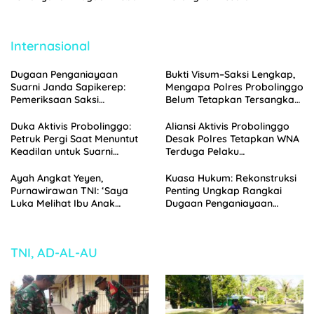
Biaya Seragam dan Peran
Pajarakan Dilaporkan ke
Pengawasan Dinas
Polisi
Pendidikan
Internasional
Dugaan Penganiayaan
Bukti Visum–Saksi Lengkap,
Suarni Janda Sapikerep:
Mengapa Polres Probolinggo
Pemeriksaan Saksi
Belum Tetapkan Tersangka
Menggunung, Polisi
Penganiayaan Suarni?
Probolinggo Segera Gelar
Duka Aktivis Probolinggo:
Aliansi Aktivis Probolinggo
Perkara
Petruk Pergi Saat Menuntut
Desak Polres Tetapkan WNA
Keadilan untuk Suarni
Terduga Pelaku
Sapikerep Probolinggo
Penganiayaan Suarni
sebagai Tersangka
Ayah Angkat Yeyen,
Kuasa Hukum: Rekonstruksi
Purnawirawan TNI: ‘Saya
Penting Ungkap Rangkai
Luka Melihat Ibu Anak
Dugaan Penganiayaan
Binaan Saya Diperlakukan
terhadap Suarni Sapikerep
Begini, Ini Menyakitkan Bagi
Probolinggo
Saya’
TNI, AD-AL-AU