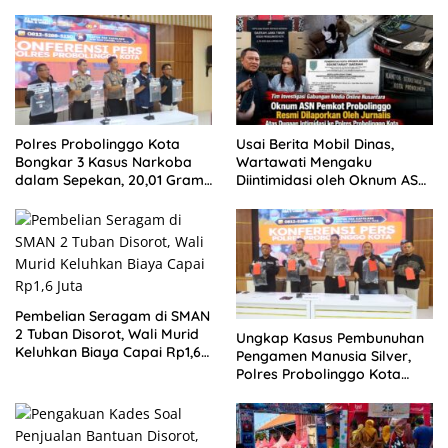
Polres Probolinggo Kota
Usai Berita Mobil Dinas,
Bongkar 3 Kasus Narkoba
Wartawati Mengaku
dalam Sepekan, 20,01 Gram
Diintimidasi oleh Oknum ASN
Sabu Disita
Pemkot Probolinggo dan
Tempuh Jalur Hukum
Pembelian Seragam di SMAN
2 Tuban Disorot, Wali Murid
Ungkap Kasus Pembunuhan
Keluhkan Biaya Capai Rp1,6
Pengamen Manusia Silver,
Juta
Polres Probolinggo Kota
Tangkap Dua Pelaku