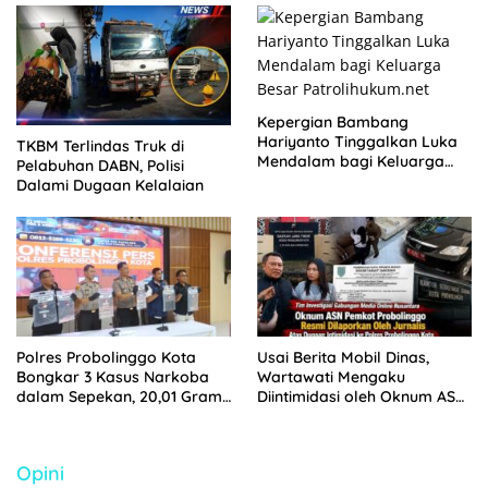
KELUARGA KORBAN
MENGAMUK DI PN MALANG
Kepergian Bambang
Hariyanto Tinggalkan Luka
TKBM Terlindas Truk di
Mendalam bagi Keluarga
Pelabuhan DABN, Polisi
Besar Patrolihukum.net
Dalami Dugaan Kelalaian
Polres Probolinggo Kota
Usai Berita Mobil Dinas,
Bongkar 3 Kasus Narkoba
Wartawati Mengaku
dalam Sepekan, 20,01 Gram
Diintimidasi oleh Oknum ASN
Sabu Disita
Pemkot Probolinggo dan
Tempuh Jalur Hukum
Opini