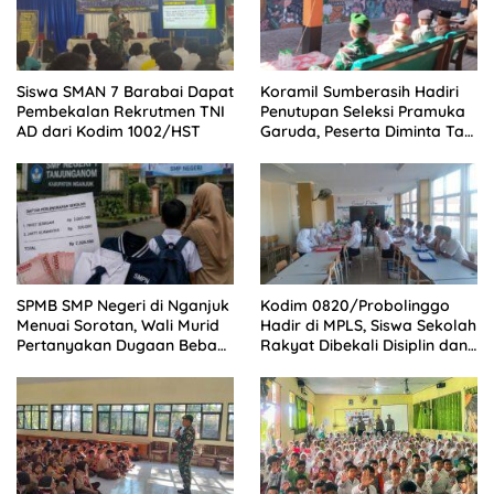
Siswa SMAN 7 Barabai Dapat
Koramil Sumberasih Hadiri
Pembekalan Rekrutmen TNI
Penutupan Seleksi Pramuka
AD dari Kodim 1002/HST
Garuda, Peserta Diminta Tak
Cepat Puas
SPMB SMP Negeri di Nganjuk
Kodim 0820/Probolinggo
Menuai Sorotan, Wali Murid
Hadir di MPLS, Siswa Sekolah
Pertanyakan Dugaan Beban
Rakyat Dibekali Disiplin dan
Biaya Seragam dan Peran
Mental Tangguh
Pengawasan Dinas
Pendidikan