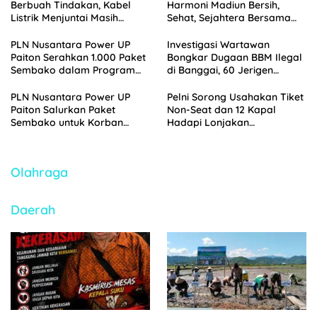
Berbuah Tindakan, Kabel
Harmoni Madiun Bersih,
Listrik Menjuntai Masih
Sehat, Sejahtera Bersama
Ancam Pengguna Jalan
PDAM
PLN Nusantara Power UP
Investigasi Wartawan
Paiton Serahkan 1.000 Paket
Bongkar Dugaan BBM Ilegal
Sembako dalam Program
di Banggai, 60 Jerigen
Berkah Nusantara
Pertalite Diamankan Polisi
Ramadhan 1447 H
PLN Nusantara Power UP
Pelni Sorong Usahakan Tiket
Paiton Salurkan Paket
Non-Seat dan 12 Kapal
Sembako untuk Korban
Hadapi Lonjakan
Banjir di Kabupaten
Penumpang Nataru
Probolinggo
2025/2026
Olahraga
Daerah