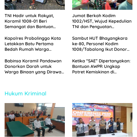
TNI Hadir untuk Rakyat,
Jumat Berkah Kodim
Koramil 1008-01 Beri
1002/HST, Wujud Kepedulian
Semangat dan Bantuan
TNI dan Penguatan
kepada Warga Binaan
Silaturahmi
Kapolres Probolinggo Kota
Sambut HUT Bhayangkara
Letakkan Batu Pertama
ke-80, Personel Kodim
Bedah Rumah Warga
1008/Tabalong Ikut Donor
Tongas, Wujud Kepedulian
Darah di Polres Tabalong
HUT Bhayangkara ke-80
Babinsa Koramil Pandawan
Ketika “SAE” Dipertanyakan:
Donorkan Darah untuk
Bantuan AWPR Ungkap
Warga Binaan yang Dirawat
Potret Kemiskinan di
di RSUD Barabai
Jorongan Probolinggo
Hukum Kriminal