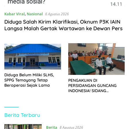
Kabar Viral
,
Nasional
6 Agustus 2026
Diduga Salah Kirim Klarifikasi, Oknum P3K IAIN
Langsa Malah Gertak Wartawan ke Dewan Pers
Diduga Belum Miliki SLHS,
SPPG Temayang Tetap
PENGAKUAN DI
Beroperasi Sejak Lama
PERSIDANGAN GUNCANG
INDONESIA! SIDANG
TUNTUTAN DITUNDA,
KELUARGA KORBAN
MENGAMUK DI PN MALANG
https://kupasberita.net
Berita Terbaru
Berita
8 Agustus 2026