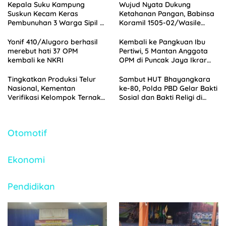
Kepala Suku Kampung
Wujud Nyata Dukung
Suskun Kecam Keras
Ketahanan Pangan, Babinsa
Pembunuhan 3 Warga Sipil di
Koramil 1505-02/Wasile
Yahukimo
Dampingi Penanaman Padi
Yonif 410/Alugoro berhasil
Kembali ke Pangkuan Ibu
merebut hati 37 OPM
Pertiwi, 5 Mantan Anggota
kembali ke NKRI
OPM di Puncak Jaya Ikrar
Setia NKRI
Tingkatkan Produksi Telur
Sambut HUT Bhayangkara
Nasional, Kementan
ke-80, Polda PBD Gelar Bakti
Verifikasi Kelompok Ternak
Sosial dan Bakti Religi di
Penerima Bantuan di
Empat Tempat Ibadah
Jombang
Otomotif
Ekonomi
Pendidikan