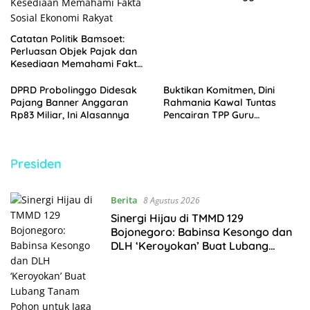
Anggaran
Catatan Politik Bamsoet:
Perluasan Objek Pajak dan
Kesediaan Memahami Fakta
Sosial Ekonomi Rakyat
DPRD Probolinggo Didesak
Buktikan Komitmen, Dini
Pajang Banner Anggaran
Rahmania Kawal Tuntas
Rp83 Miliar, Ini Alasannya
Pencairan TPP Guru
Madrasah Probolinggo yang
Tertahan 8 Tahun
Presiden
Berita
8 Agustus 2026
Sinergi Hijau di TMMD 129
Bojonegoro: Babinsa Kesongo dan
DLH ‘Keroyokan’ Buat Lubang
Tanam Pohon untuk Jaga Tanggul
Sungai