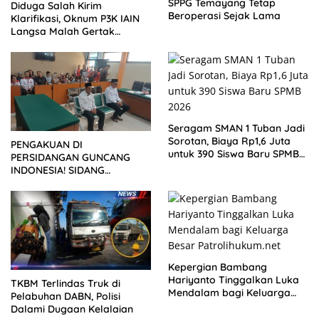
SPPG Temayang Tetap
Diduga Salah Kirim
Beroperasi Sejak Lama
Klarifikasi, Oknum P3K IAIN
Langsa Malah Gertak
Wartawan ke Dewan Pers
Seragam SMAN 1 Tuban Jadi
Sorotan, Biaya Rp1,6 Juta
PENGAKUAN DI
untuk 390 Siswa Baru SPMB
PERSIDANGAN GUNCANG
2026
INDONESIA! SIDANG
TUNTUTAN DITUNDA,
KELUARGA KORBAN
MENGAMUK DI PN MALANG
Kepergian Bambang
Hariyanto Tinggalkan Luka
TKBM Terlindas Truk di
Mendalam bagi Keluarga
Pelabuhan DABN, Polisi
Besar Patrolihukum.net
Dalami Dugaan Kelalaian