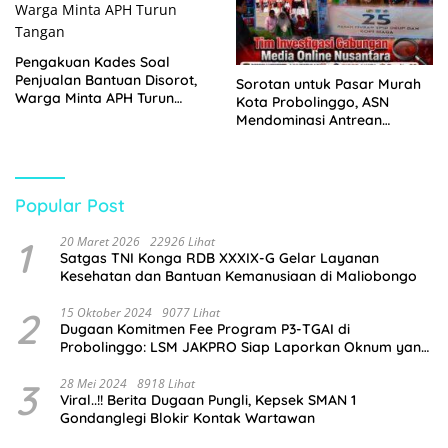
Pengakuan Kades Soal
Penjualan Bantuan Disorot,
Sorotan untuk Pasar Murah
Warga Minta APH Turun
Kota Probolinggo, ASN
Tangan
Mendominasi Antrean
Pembeli
Popular Post
1
20 Maret 2026
22926 Lihat
Satgas TNI Konga RDB XXXIX-G Gelar Layanan
Kesehatan dan Bantuan Kemanusiaan di Maliobongo
2
15 Oktober 2024
9077 Lihat
Dugaan Komitmen Fee Program P3-TGAI di
Probolinggo: LSM JAKPRO Siap Laporkan Oknum yang
Terlibat
3
28 Mei 2024
8918 Lihat
Viral..!! Berita Dugaan Pungli, Kepsek SMAN 1
Gondanglegi Blokir Kontak Wartawan