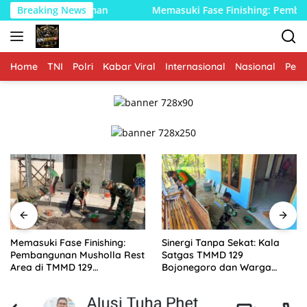
Langsung
Memasuki Fase Finishing: Pembangunan Musholla Rest Area 
Breaking News
ke
konten
Home
TNI
Polri
Kabar Viral
Internasional
Nasional
Peme
Memasuki Fase Finishing:
Sinergi Tanpa Sekat: Kala
Pembangunan Musholla Rest
Satgas TMMD 129
Area di TMMD 129
Bojonegoro dan Warga
Bojonegoro Tahap Pasang
Kesongo Bahu-Membahu
Keramik dan Pengecatan
Merajut Asa Ibu Jasmiati
Teras