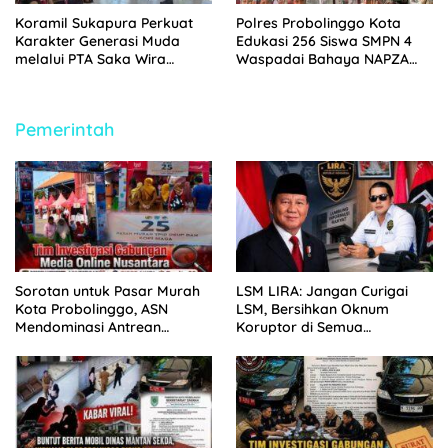
Koramil Sukapura Perkuat
Polres Probolinggo Kota
Karakter Generasi Muda
Edukasi 256 Siswa SMPN 4
melalui PTA Saka Wira
Waspadai Bahaya NAPZA
Kartika
Saat MPLS 2026
Pemerintah
Sorotan untuk Pasar Murah
LSM LIRA: Jangan Curigai
Kota Probolinggo, ASN
LSM, Bersihkan Oknum
Mendominasi Antrean
Koruptor di Semua
Pembeli
Lingkaran Kekuasaan