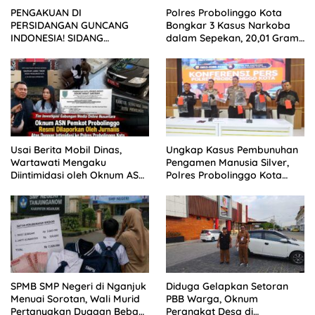
Polres Probolinggo Kota
PENGAKUAN DI
Bongkar 3 Kasus Narkoba
PERSIDANGAN GUNCANG
dalam Sepekan, 20,01 Gram
INDONESIA! SIDANG
Sabu Disita
TUNTUTAN DITUNDA,
KELUARGA KORBAN
MENGAMUK DI PN MALANG
Usai Berita Mobil Dinas,
Ungkap Kasus Pembunuhan
Wartawati Mengaku
Pengamen Manusia Silver,
Diintimidasi oleh Oknum ASN
Polres Probolinggo Kota
Pemkot Probolinggo dan
Tangkap Dua Pelaku
Tempuh Jalur Hukum
SPMB SMP Negeri di Nganjuk
Diduga Gelapkan Setoran
Menuai Sorotan, Wali Murid
PBB Warga, Oknum
Pertanyakan Dugaan Beban
Perangkat Desa di