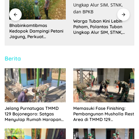
Warga Tuban Kini Lebih
Bhabinkamtibmas
Paham, Polantas Tuban
i
Kedopok Dampingi Petani
Ungkap Alur SIM, STNK,
Jagung, Perkuat
dan BPKB
Ketahanan Pangan
Nasional
Berita
Jelang Purnatugas TMMD
Memasuki Fase Finishing:
129 Bojonegoro: Satgas
Pembangunan Musholla Rest
Menyulap Rumah Harapan
Area di TMMD 129
Mbah Kasiman Menjadi
Bojonegoro Tahap Pasang
Hunian Layak dan Nyaman
Keramik dan Pengecatan
Teras