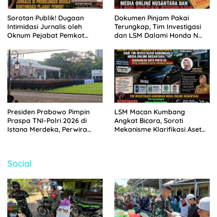
Sorotan Publik! Dugaan
Dokumen Pinjam Pakai
Intimidasi Jurnalis oleh
Terungkap, Tim Investigasi
Oknum Pejabat Pemkot
dan LSM Dalami Honda N
Probolinggo Terekam CCTV
1194 PP Aset Pemkot
Probolinggo
Presiden Prabowo Pimpin
LSM Macan Kumbang
Praspa TNI-Polri 2026 di
Angkat Bicara, Soroti
Istana Merdeka, Perwira
Mekanisme Klarifikasi Aset
Baru Resmi Dilantik
Pemkot Probolinggo di Ping –
Pong
Social