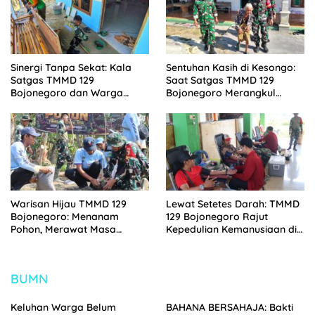
Sinergi Tanpa Sekat: Kala
Sentuhan Kasih di Kesongo:
Satgas TMMD 129
Saat Satgas TMMD 129
Bojonegoro dan Warga
Bojonegoro Merangkul
Kesongo Bahu-Membahu
Mbah Kasidah Menatap
Merajut Asa Ibu Jasmiati
Rumah Baru Anak Tercinta
Warisan Hijau TMMD 129
Lewat Setetes Darah: TMMD
Bojonegoro: Menanam
129 Bojonegoro Rajut
Pohon, Merawat Masa
Kepedulian Kemanusiaan di
Depan Desa Kesongo
Desa Kesongo
BUMN
Keluhan Warga Belum
BAHANA BERSAHAJA: Bakti