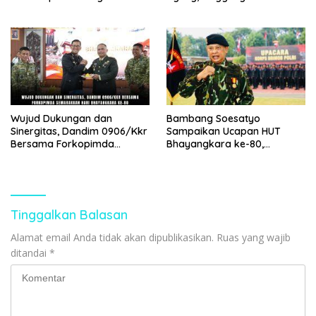
Wilayah Binaan
Narkotika hingga Korupsi
Wujud Dukungan dan
Bambang Soesatyo
Sinergitas, Dandim 0906/Kkr
Sampaikan Ucapan HUT
Bersama Forkopimda
Bhayangkara ke-80,
Semarakkan Hari
Tekankan Polri Harus
Bhayangkara Ke-80
Semakin Humanis
Tinggalkan Balasan
Alamat email Anda tidak akan dipublikasikan.
Ruas yang wajib
ditandai
*