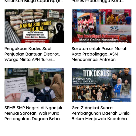
Keluhkan Biaya Capai Rp1,6
Polres Probolinggo Kota
Juta
Tangkap Dua Pelaku
Pengakuan Kades Soal
Sorotan untuk Pasar Murah
Penjualan Bantuan Disorot,
Kota Probolinggo, ASN
Warga Minta APH Turun
Mendominasi Antrean
Tangan
Pembeli
SPMB SMP Negeri di Nganjuk
Gen Z Angkat Suara!
Menuai Sorotan, Wali Murid
Pembangunan Daerah Dinilai
Pertanyakan Dugaan Beban
Belum Menjawab Kebutuhan
Biaya Seragam dan Peran
Generasi Muda
Pengawasan Dinas
Pendidikan