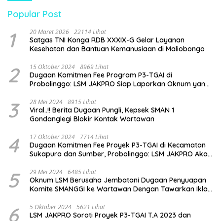
Popular Post
1
20 Maret 2026
22114 Lihat
Satgas TNI Konga RDB XXXIX-G Gelar Layanan
Kesehatan dan Bantuan Kemanusiaan di Maliobongo
2
15 Oktober 2024
8969 Lihat
Dugaan Komitmen Fee Program P3-TGAI di
Probolinggo: LSM JAKPRO Siap Laporkan Oknum yang
Terlibat
3
28 Mei 2024
8915 Lihat
Viral..!! Berita Dugaan Pungli, Kepsek SMAN 1
Gondanglegi Blokir Kontak Wartawan
4
17 Oktober 2024
7714 Lihat
Dugaan Komitmen Fee Proyek P3-TGAI di Kecamatan
Sukapura dan Sumber, Probolinggo: LSM JAKPRO Akan
Ambil Sikap
5
29 Mei 2024
6485 Lihat
Oknum LSM Berusaha Jembatani Dugaan Penyuapan
Komite SMANGGI ke Wartawan Dengan Tawarkan Iklan
2,5 Juta
6
5 Oktober 2024
5621 Lihat
LSM JAKPRO Soroti Proyek P3-TGAI T.A 2023 dan