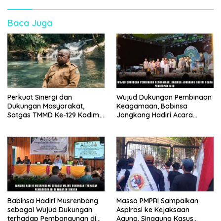
Baca Juga
Perkuat Sinergi dan
Wujud Dukungan Pembinaan
Dukungan Masyarakat,
Keagamaan, Babinsa
Satgas TMMD Ke-129 Kodim
Jongkang Hadiri Acara
1807/Sorong Selatan Gelar
Penutupan MTQ
Wawancara Bersama
Forkopimda dan Tokoh Adat
Babinsa Hadiri Musrenbang
Massa PMPRI Sampaikan
sebagai Wujud Dukungan
Aspirasi ke Kejaksaan
terhadap Pembangunan di
Agung, Singgung Kasus