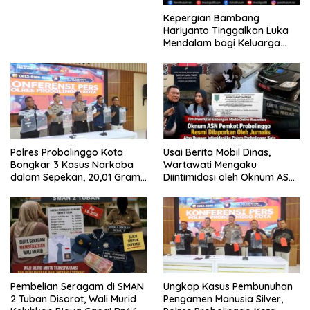
Kepergian Bambang
Hariyanto Tinggalkan Luka
Mendalam bagi Keluarga
Besar Patrolihukum.net
Polres Probolinggo Kota
Usai Berita Mobil Dinas,
Bongkar 3 Kasus Narkoba
Wartawati Mengaku
dalam Sepekan, 20,01 Gram
Diintimidasi oleh Oknum ASN
Sabu Disita
Pemkot Probolinggo dan
Tempuh Jalur Hukum
Pembelian Seragam di SMAN
Ungkap Kasus Pembunuhan
2 Tuban Disorot, Wali Murid
Pengamen Manusia Silver,