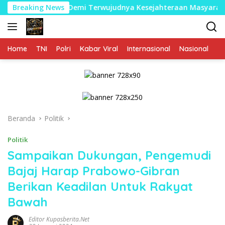
Langsung
usdes Demi Terwujudnya Kesejahteraan Masyarakat
Breaking News
TM
ke
konten
Home
TNI
Polri
Kabar Viral
Internasional
Nasional
P
Beranda
Politik
Politik
Sampaikan Dukungan, Pengemudi
Bajaj Harap Prabowo-Gibran
Berikan Keadilan Untuk Rakyat
Bawah
Editor Kupasberita.net