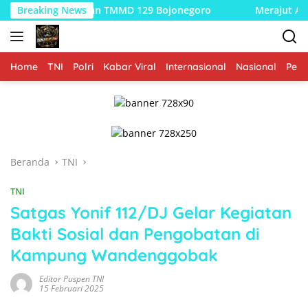
Langsung
kseskan TMMD 129 Bojonegoro
Breaking News
Merajut Asa di Dusun Kre
ke
konten
Home
TNI
Polri
Kabar Viral
Internasional
Nasional
Peme
Beranda
TNI
TNI
Satgas Yonif 112/DJ Gelar Kegiatan
Bakti Sosial dan Pengobatan di
Kampung Wandenggobak
Editor Puspen TNI
15 Februari 2025