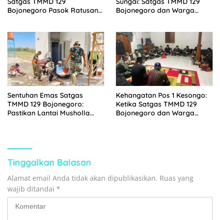
Satgas TMMD 129
Sungai: Satgas TMMD 129
Bojonegoro Pasok Ratusan
Bojonegoro dan Warga
Bibit Sayuran untuk Warga
Wujudkan Jembatan Brang
Kesongo
Etan
Sentuhan Emas Satgas
Kehangatan Pos 1 Kesongo:
TMMD 129 Bojonegoro:
Ketika Satgas TMMD 129
Pastikan Lantai Musholla
Bojonegoro dan Warga
Rest Area Kesongo Rapi dan
Menyatu Tanpa Sekat
Presisi
Tinggalkan Balasan
Alamat email Anda tidak akan dipublikasikan.
Ruas yang
wajib ditandai
*