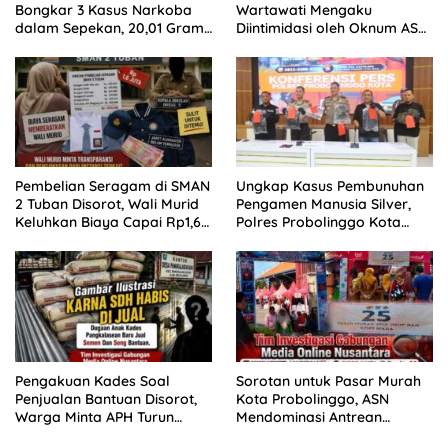
Bongkar 3 Kasus Narkoba
Wartawati Mengaku
dalam Sepekan, 20,01 Gram
Diintimidasi oleh Oknum ASN
Sabu Disita
Pemkot Probolinggo dan
Tempuh Jalur Hukum
Pembelian Seragam di SMAN
Ungkap Kasus Pembunuhan
2 Tuban Disorot, Wali Murid
Pengamen Manusia Silver,
Keluhkan Biaya Capai Rp1,6
Polres Probolinggo Kota
Juta
Tangkap Dua Pelaku
Pengakuan Kades Soal
Sorotan untuk Pasar Murah
Penjualan Bantuan Disorot,
Kota Probolinggo, ASN
Warga Minta APH Turun
Mendominasi Antrean
Tangan
Pembeli