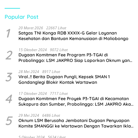
Popular Post
1
20 Maret 2026
22667 Lihat
Satgas TNI Konga RDB XXXIX-G Gelar Layanan
Kesehatan dan Bantuan Kemanusiaan di Maliobongo
2
15 Oktober 2024
9072 Lihat
Dugaan Komitmen Fee Program P3-TGAI di
Probolinggo: LSM JAKPRO Siap Laporkan Oknum yang
Terlibat
3
28 Mei 2024
8917 Lihat
Viral..!! Berita Dugaan Pungli, Kepsek SMAN 1
Gondanglegi Blokir Kontak Wartawan
4
17 Oktober 2024
7717 Lihat
Dugaan Komitmen Fee Proyek P3-TGAI di Kecamatan
Sukapura dan Sumber, Probolinggo: LSM JAKPRO Akan
Ambil Sikap
5
29 Mei 2024
6486 Lihat
Oknum LSM Berusaha Jembatani Dugaan Penyuapan
Komite SMANGGI ke Wartawan Dengan Tawarkan Iklan
2,5 Juta
5 Oktober 2024
5624 Lihat