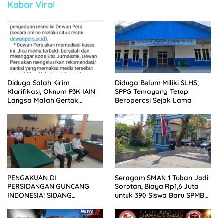
Kabar Viral
Diduga Salah Kirim
Diduga Belum Miliki SLHS,
Klarifikasi, Oknum P3K IAIN
SPPG Temayang Tetap
Langsa Malah Gertak
Beroperasi Sejak Lama
Wartawan ke Dewan Pers
PENGAKUAN DI
Seragam SMAN 1 Tuban Jadi
PERSIDANGAN GUNCANG
Sorotan, Biaya Rp1,6 Juta
INDONESIA! SIDANG
untuk 390 Siswa Baru SPMB
TUNTUTAN DITUNDA,
2026
KELUARGA KORBAN