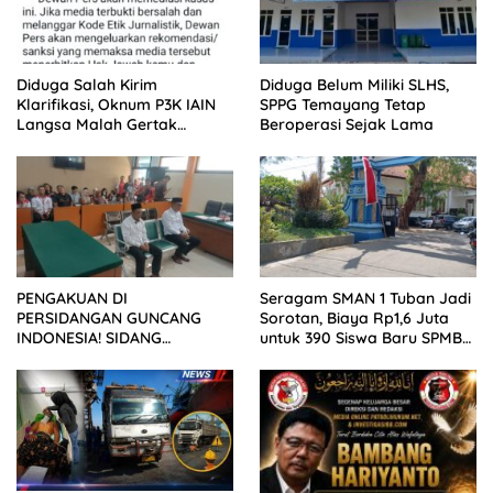
Diduga Salah Kirim
Diduga Belum Miliki SLHS,
Klarifikasi, Oknum P3K IAIN
SPPG Temayang Tetap
Langsa Malah Gertak
Beroperasi Sejak Lama
Wartawan ke Dewan Pers
PENGAKUAN DI
Seragam SMAN 1 Tuban Jadi
PERSIDANGAN GUNCANG
Sorotan, Biaya Rp1,6 Juta
INDONESIA! SIDANG
untuk 390 Siswa Baru SPMB
TUNTUTAN DITUNDA,
2026
KELUARGA KORBAN
MENGAMUK DI PN MALANG