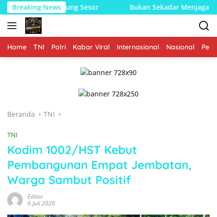
Langsung
ng Sesor
Breaking News
Bukan Sekadar Menjaga Keamanan, Koops TNI 
ke
konten
Home
TNI
Polri
Kabar Viral
Internasional
Nasional
Peme
Beranda
TNI
TNI
Kodim 1002/HST Kebut
Pembangunan Empat Jembatan,
Warga Sambut Positif
Editor
6 Juli 2026