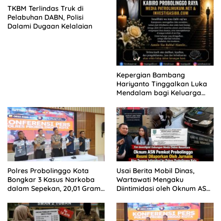
TKBM Terlindas Truk di
Pelabuhan DABN, Polisi
Dalami Dugaan Kelalaian
Kepergian Bambang
Hariyanto Tinggalkan Luka
Mendalam bagi Keluarga
Besar Patrolihukum.net
Polres Probolinggo Kota
Usai Berita Mobil Dinas,
Bongkar 3 Kasus Narkoba
Wartawati Mengaku
dalam Sepekan, 20,01 Gram
Diintimidasi oleh Oknum ASN
Sabu Disita
Pemkot Probolinggo dan
Tempuh Jalur Hukum