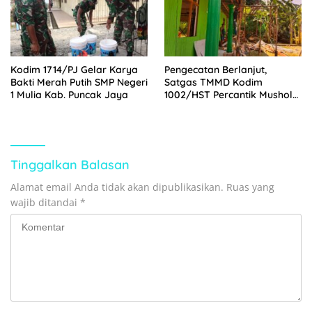
Kodim 1714/PJ Gelar Karya
Pengecatan Berlanjut,
Bakti Merah Putih SMP Negeri
Satgas TMMD Kodim
1 Mulia Kab. Puncak Jaya
1002/HST Percantik Mushola
Desa Awang
Tinggalkan Balasan
Alamat email Anda tidak akan dipublikasikan.
Ruas yang
wajib ditandai
*