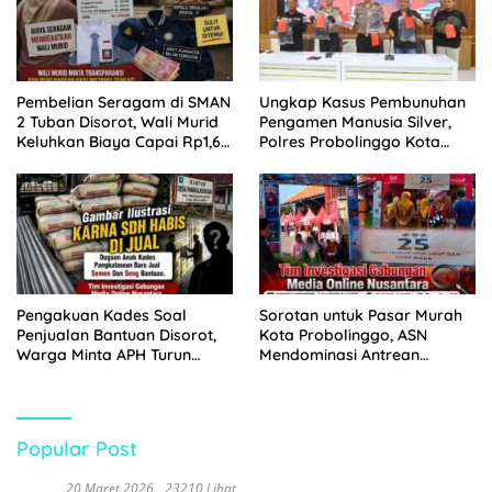
Pembelian Seragam di SMAN
Ungkap Kasus Pembunuhan
2 Tuban Disorot, Wali Murid
Pengamen Manusia Silver,
Keluhkan Biaya Capai Rp1,6
Polres Probolinggo Kota
Juta
Tangkap Dua Pelaku
Pengakuan Kades Soal
Sorotan untuk Pasar Murah
Penjualan Bantuan Disorot,
Kota Probolinggo, ASN
Warga Minta APH Turun
Mendominasi Antrean
Tangan
Pembeli
Popular Post
20 Maret 2026
23210 Lihat