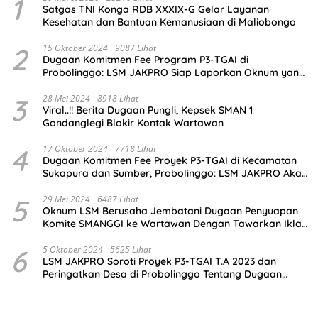
1
Satgas TNI Konga RDB XXXIX-G Gelar Layanan
Kesehatan dan Bantuan Kemanusiaan di Maliobongo
2
15 Oktober 2024
9087 Lihat
Dugaan Komitmen Fee Program P3-TGAI di
Probolinggo: LSM JAKPRO Siap Laporkan Oknum yang
Terlibat
3
28 Mei 2024
8918 Lihat
Viral..!! Berita Dugaan Pungli, Kepsek SMAN 1
Gondanglegi Blokir Kontak Wartawan
4
17 Oktober 2024
7718 Lihat
Dugaan Komitmen Fee Proyek P3-TGAI di Kecamatan
Sukapura dan Sumber, Probolinggo: LSM JAKPRO Akan
Ambil Sikap
5
29 Mei 2024
6487 Lihat
Oknum LSM Berusaha Jembatani Dugaan Penyuapan
Komite SMANGGI ke Wartawan Dengan Tawarkan Iklan
2,5 Juta
6
5 Oktober 2024
5625 Lihat
LSM JAKPRO Soroti Proyek P3-TGAI T.A 2023 dan
Peringatkan Desa di Probolinggo Tentang Dugaan
Komitmen Fee Proyek P3-TGAI 2024