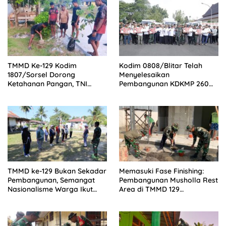
TMMD Ke-129 Kodim
Kodim 0808/Blitar Telah
1807/Sorsel Dorong
Menyelesaikan
Ketahanan Pangan, TNI
Pembangunan KDKMP 260
Bersama Warga Bangun
Titik Sesuai milestone,
Kemandirian Pangan di
Menjadi Tercepat Seluruh
Kampung Sesor
Indonesia
TMMD ke-129 Bukan Sekadar
Memasuki Fase Finishing:
Pembangunan, Semangat
Pembangunan Musholla Rest
Nasionalisme Warga Ikut
Area di TMMD 129
Dibangun
Bojonegoro Tahap Pasang
Keramik dan Pengecatan
Teras