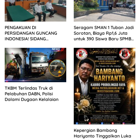
PENGAKUAN DI
Seragam SMAN 1 Tuban Jadi
PERSIDANGAN GUNCANG
Sorotan, Biaya Rp1,6 Juta
INDONESIA! SIDANG
untuk 390 Siswa Baru SPMB
TUNTUTAN DITUNDA,
2026
KELUARGA KORBAN
MENGAMUK DI PN MALANG
TKBM Terlindas Truk di
Pelabuhan DABN, Polisi
Dalami Dugaan Kelalaian
Kepergian Bambang
Hariyanto Tinggalkan Luka