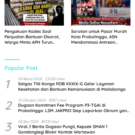
Pengakuan Kades Soal
Sorotan untuk Pasar Murah
Penjualan Bantuan Disorot,
Kota Probolinggo, ASN
Warga Minta APH Turun
Mendominasi Antrean
Tangan
Pembeli
Popular Post
1
20 Maret 2026
23226 Lihat
Satgas TNI Konga RDB XXXIX-G Gelar Layanan
Kesehatan dan Bantuan Kemanusiaan di Maliobongo
2
15 Oktober 2024
9087 Lihat
Dugaan Komitmen Fee Program P3-TGAI di
Probolinggo: LSM JAKPRO Siap Laporkan Oknum yang
Terlibat
3
28 Mei 2024
8918 Lihat
Viral..!! Berita Dugaan Pungli, Kepsek SMAN 1
Gondanglegi Blokir Kontak Wartawan