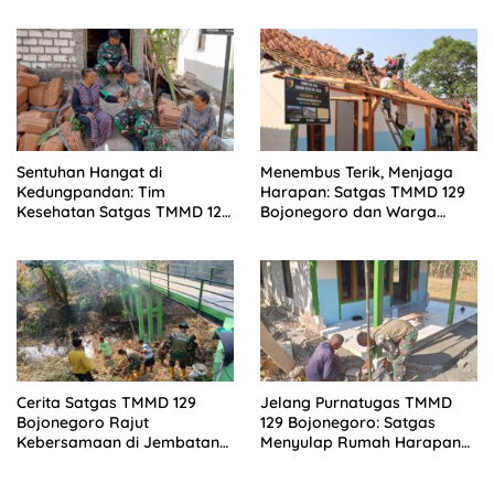
PKL di Rest Area Kesongo
Kesongo Rapi dan Aman
Sentuhan Hangat di
Menembus Terik, Menjaga
Kedungpandan: Tim
Harapan: Satgas TMMD 129
Kesehatan Satgas TMMD 129
Bojonegoro dan Warga
Bojonegoro Mengabdi
Bahu-Membahu Pasang
Tanpa Batas, Menjaga
Genteng Rumah Bu Tini
Kesehatan Warga
Cerita Satgas TMMD 129
Jelang Purnatugas TMMD
Bojonegoro Rajut
129 Bojonegoro: Satgas
Kebersamaan di Jembatan
Menyulap Rumah Harapan
Brang Etan
Mbah Kasiman Menjadi
Hunian Layak dan Nyaman