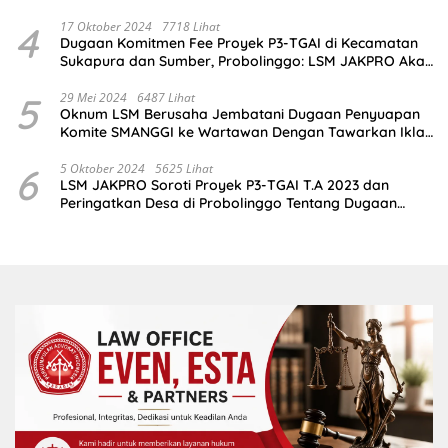
4
17 Oktober 2024
7718 Lihat
Dugaan Komitmen Fee Proyek P3-TGAI di Kecamatan
Sukapura dan Sumber, Probolinggo: LSM JAKPRO Akan
Ambil Sikap
5
29 Mei 2024
6487 Lihat
Oknum LSM Berusaha Jembatani Dugaan Penyuapan
Komite SMANGGI ke Wartawan Dengan Tawarkan Iklan
2,5 Juta
6
5 Oktober 2024
5625 Lihat
LSM JAKPRO Soroti Proyek P3-TGAI T.A 2023 dan
Peringatkan Desa di Probolinggo Tentang Dugaan
Komitmen Fee Proyek P3-TGAI 2024