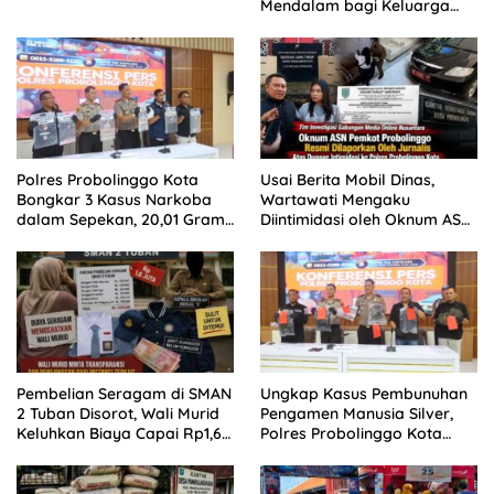
Mendalam bagi Keluarga
Besar Patrolihukum.net
Polres Probolinggo Kota
Usai Berita Mobil Dinas,
Bongkar 3 Kasus Narkoba
Wartawati Mengaku
dalam Sepekan, 20,01 Gram
Diintimidasi oleh Oknum ASN
Sabu Disita
Pemkot Probolinggo dan
Tempuh Jalur Hukum
Pembelian Seragam di SMAN
Ungkap Kasus Pembunuhan
2 Tuban Disorot, Wali Murid
Pengamen Manusia Silver,
Keluhkan Biaya Capai Rp1,6
Polres Probolinggo Kota
Juta
Tangkap Dua Pelaku