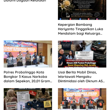
Dalami Dugaan Kelalaian
Kepergian Bambang
Hariyanto Tinggalkan Luka
Mendalam bagi Keluarga
Besar Patrolihukum.net
Polres Probolinggo Kota
Usai Berita Mobil Dinas,
Bongkar 3 Kasus Narkoba
Wartawati Mengaku
dalam Sepekan, 20,01 Gram
Diintimidasi oleh Oknum ASN
Sabu Disita
Pemkot Probolinggo dan
Tempuh Jalur Hukum