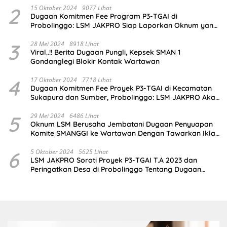
2
15 Oktober 2024
9077 Lihat
Dugaan Komitmen Fee Program P3-TGAI di
Probolinggo: LSM JAKPRO Siap Laporkan Oknum yang
Terlibat
3
28 Mei 2024
8918 Lihat
Viral..!! Berita Dugaan Pungli, Kepsek SMAN 1
Gondanglegi Blokir Kontak Wartawan
4
17 Oktober 2024
7718 Lihat
Dugaan Komitmen Fee Proyek P3-TGAI di Kecamatan
Sukapura dan Sumber, Probolinggo: LSM JAKPRO Akan
Ambil Sikap
5
29 Mei 2024
6486 Lihat
Oknum LSM Berusaha Jembatani Dugaan Penyuapan
Komite SMANGGI ke Wartawan Dengan Tawarkan Iklan
2,5 Juta
6
5 Oktober 2024
5625 Lihat
LSM JAKPRO Soroti Proyek P3-TGAI T.A 2023 dan
Peringatkan Desa di Probolinggo Tentang Dugaan
Komitmen Fee Proyek P3-TGAI 2024