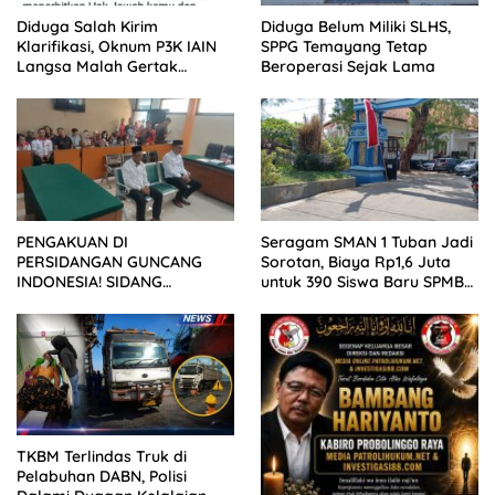
Diduga Salah Kirim
Diduga Belum Miliki SLHS,
Klarifikasi, Oknum P3K IAIN
SPPG Temayang Tetap
Langsa Malah Gertak
Beroperasi Sejak Lama
Wartawan ke Dewan Pers
PENGAKUAN DI
Seragam SMAN 1 Tuban Jadi
PERSIDANGAN GUNCANG
Sorotan, Biaya Rp1,6 Juta
INDONESIA! SIDANG
untuk 390 Siswa Baru SPMB
TUNTUTAN DITUNDA,
2026
KELUARGA KORBAN
MENGAMUK DI PN MALANG
TKBM Terlindas Truk di
Pelabuhan DABN, Polisi