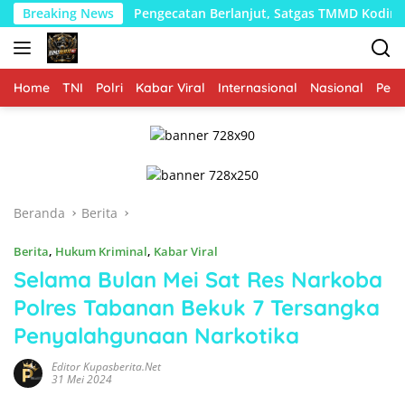
Langsung
a
Breaking News
Pengecatan Berlanjut, Satgas TMMD Kodim 1002/HST P
ke
konten
Home
TNI
Polri
Kabar Viral
Internasional
Nasional
Peme
Beranda
Berita
Berita
,
Hukum Kriminal
,
Kabar Viral
Selama Bulan Mei Sat Res Narkoba
Polres Tabanan Bekuk 7 Tersangka
Penyalahgunaan Narkotika
Editor Kupasberita.net
31 Mei 2024