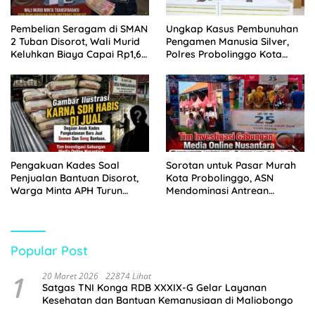
Pembelian Seragam di SMAN
Ungkap Kasus Pembunuhan
2 Tuban Disorot, Wali Murid
Pengamen Manusia Silver,
Keluhkan Biaya Capai Rp1,6
Polres Probolinggo Kota
Juta
Tangkap Dua Pelaku
Pengakuan Kades Soal
Sorotan untuk Pasar Murah
Penjualan Bantuan Disorot,
Kota Probolinggo, ASN
Warga Minta APH Turun
Mendominasi Antrean
Tangan
Pembeli
Popular Post
1
20 Maret 2026
22874 Lihat
Satgas TNI Konga RDB XXXIX-G Gelar Layanan
Kesehatan dan Bantuan Kemanusiaan di Maliobongo