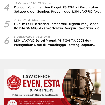
4
17 Oktober 2024
7718 Lihat
Dugaan Komitmen Fee Proyek P3-TGAI di Kecamatan
Sukapura dan Sumber, Probolinggo: LSM JAKPRO Akan
Ambil Sikap
5
29 Mei 2024
6487 Lihat
Oknum LSM Berusaha Jembatani Dugaan Penyuapan
Komite SMANGGI ke Wartawan Dengan Tawarkan Iklan
2,5 Juta
6
5 Oktober 2024
5625 Lihat
LSM JAKPRO Soroti Proyek P3-TGAI T.A 2023 dan
Peringatkan Desa di Probolinggo Tentang Dugaan
Komitmen Fee Proyek P3-TGAI 2024