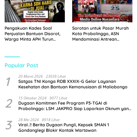
Pengakuan Kades Soal
Sorotan untuk Pasar Murah
Penjualan Bantuan Disorot,
Kota Probolinggo, ASN
Warga Minta APH Turun
Mendominasi Antrean
Tangan
Pembeli
Popular Post
1
20 Maret 2026
23039 Lihat
Satgas TNI Konga RDB XXXIX-G Gelar Layanan
Kesehatan dan Bantuan Kemanusiaan di Maliobongo
2
15 Oktober 2024
9077 Lihat
Dugaan Komitmen Fee Program P3-TGAI di
Probolinggo: LSM JAKPRO Siap Laporkan Oknum yang
Terlibat
3
28 Mei 2024
8918 Lihat
Viral..!! Berita Dugaan Pungli, Kepsek SMAN 1
Gondanglegi Blokir Kontak Wartawan