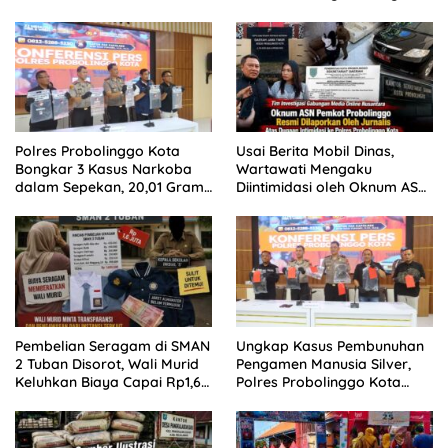
Besar Patrolihukum.net
Polres Probolinggo Kota
Usai Berita Mobil Dinas,
Bongkar 3 Kasus Narkoba
Wartawati Mengaku
dalam Sepekan, 20,01 Gram
Diintimidasi oleh Oknum ASN
Sabu Disita
Pemkot Probolinggo dan
Tempuh Jalur Hukum
Pembelian Seragam di SMAN
Ungkap Kasus Pembunuhan
2 Tuban Disorot, Wali Murid
Pengamen Manusia Silver,
Keluhkan Biaya Capai Rp1,6
Polres Probolinggo Kota
Juta
Tangkap Dua Pelaku