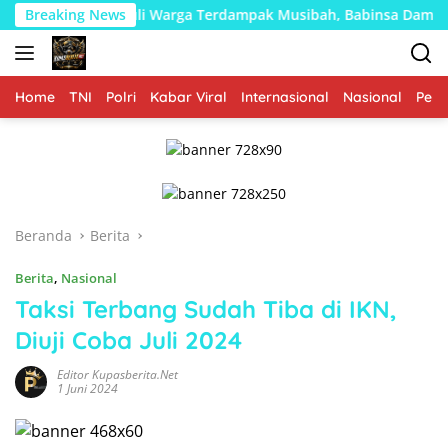
Langsung
Peduli Warga Terdampak Musibah, Babinsa Dampingi Penyalu
Breaking News
ke
konten
Home
TNI
Polri
Kabar Viral
Internasional
Nasional
Peme
Beranda
Berita
Berita
,
Nasional
Taksi Terbang Sudah Tiba di IKN,
Diuji Coba Juli 2024
Editor Kupasberita.net
1 Juni 2024