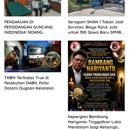
PENGAKUAN DI
Seragam SMAN 1 Tuban Jadi
PERSIDANGAN GUNCANG
Sorotan, Biaya Rp1,6 Juta
INDONESIA! SIDANG
untuk 390 Siswa Baru SPMB
TUNTUTAN DITUNDA,
2026
KELUARGA KORBAN
MENGAMUK DI PN MALANG
TKBM Terlindas Truk di
Pelabuhan DABN, Polisi
Dalami Dugaan Kelalaian
Kepergian Bambang
Hariyanto Tinggalkan Luka
Mendalam bagi Keluarga