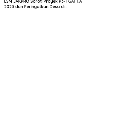
LSM JAKPRO Soroti Proyek P3-TGAI T.A
2023 dan Peringatkan Desa di
Probolinggo Tentang Dugaan Komitmen
Fee Proyek P3-TGAI 2024