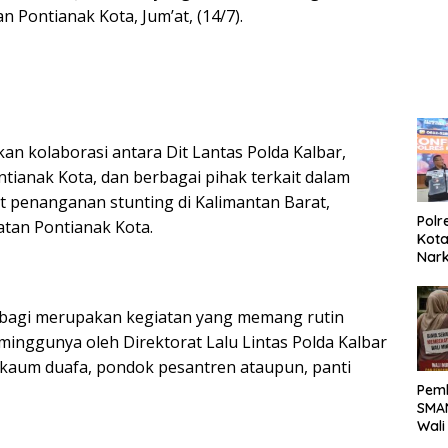
Kela
 Pontianak Kota, Jum’at, (14/7).
an kolaborasi antara Dit Lantas Polda Kalbar,
tianak Kota, dan berbagai pihak terkait dalam
 penanganan stunting di Kalimantan Barat,
Polr
tan Pontianak Kota.
Kota
Nar
Sepe
Sabu
rbagi merupakan kegiatan yang memang rutin
minggunya oleh Direktorat Lalu Lintas Polda Kalbar
kaum duafa, pondok pesantren ataupun, panti
Pemb
SMAN
Wali
Biay