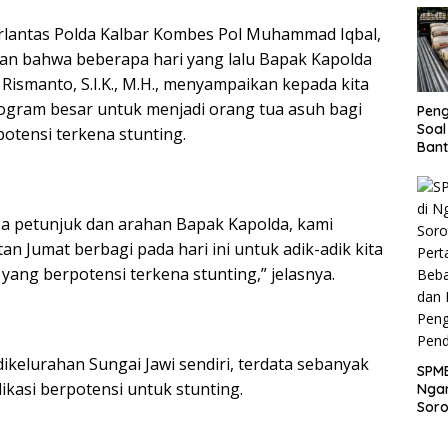
Juta
Dirlantas Polda Kalbar Kombes Pol Muhammad Iqbal,
akan bahwa beberapa hari yang lalu Bapak Kapolda
t Rismanto, S.I.K., M.H., menyampaikan kepada kita
ogram besar untuk menjadi orang tua asuh bagi
Pen
Soal
otensi terkena stunting.
Bant
War
Turu
a petunjuk dan arahan Bapak Kapolda, kami
n Jumat berbagi pada hari ini untuk adik-adik kita
 yang berpotensi terkena stunting,” jelasnya.
ikelurahan Sungai Jawi sendiri, terdata sebanyak
SPMB
ikasi berpotensi untuk stunting.
Ngan
Soro
Per
Beb