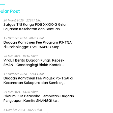
Peran
gawasan Dinas
ular Post
idikan
20 Maret 2026
22247 Lihat
Satgas TNI Konga RDB XXXIX-G Gelar
Layanan Kesehatan dan Bantuan
Kemanusiaan di Maliobongo
15 Oktober 2024
8970 Lihat
Dugaan Komitmen Fee Program P3-TGAI
di Probolinggo: LSM JAKPRO Siap
Laporkan Oknum yang Terlibat
28 Mei 2024
8916 Lihat
Viral..!! Berita Dugaan Pungli, Kepsek
SMAN 1 Gondanglegi Blokir Kontak
Wartawan
17 Oktober 2024
7714 Lihat
Dugaan Komitmen Fee Proyek P3-TGAI di
Kecamatan Sukapura dan Sumber,
Probolinggo: LSM JAKPRO Akan Ambil
Sikap
29 Mei 2024
6486 Lihat
Oknum LSM Berusaha Jembatani Dugaan
Penyuapan Komite SMANGGI ke
Wartawan Dengan Tawarkan Iklan 2,5
Juta
5 Oktober 2024
5622 Lihat