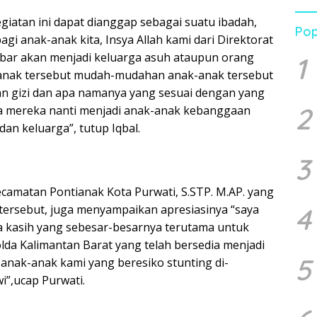
dan 
atan ini dapat dianggap sebagai suatu ibadah,
Pen
Pop
Pend
gi anak-anak kita, Insya Allah kami dari Direktorat
albar akan menjadi keluarga asuh ataupun orang
1
-anak tersebut mudah-mudahan anak-anak tersebut
n gizi dan apa namanya yang sesuai dengan yang
2
a mereka nanti menjadi anak-anak kebanggaan
an keluarga”, tutup Iqbal.
3
ecamatan Pontianak Kota Purwati, S.STP. M.AP. yang
4
 tersebut, juga menyampaikan apresiasinya “saya
 kasih yang sebesar-besarnya terutama untuk
lda Kalimantan Barat yang telah bersedia menjadi
5
 anak-anak kami yang beresiko stunting di-
i”,ucap Purwati.