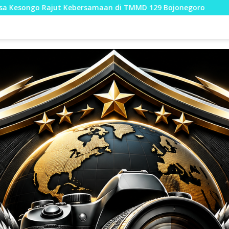
maan di TMMD 129 Bojonegoro
Kehangatan Pos 1 Keson