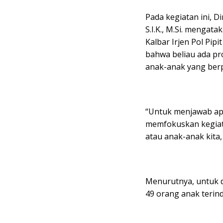
Pada kegiatan ini, 
S.I.K., M.Si. mengat
Kalbar Irjen Pol Pipi
bahwa beliau ada pr
anak-anak yang berp
“Untuk menjawab ap
memfokuskan kegiata
atau anak-anak kita,
Menurutnya, untuk d
49 orang anak terind