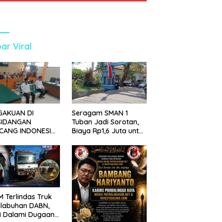
ar Viral
GAKUAN DI
Seragam SMAN 1
SIDANGAN
Tuban Jadi Sorotan,
CANG INDONESIA!
Biaya Rp1,6 Juta untuk
ANG TUNTUTAN
390 Siswa Baru SPMB
UNDA, KELUARGA
2026
BAN MENGAMUK
PN MALANG
 Terlindas Truk
elabuhan DABN,
si Dalami Dugaan