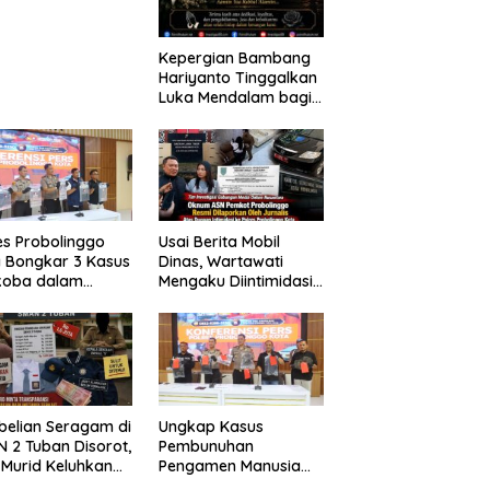
laian
Kepergian Bambang
Hariyanto Tinggalkan
Luka Mendalam bagi
Keluarga Besar
Patrolihukum.net
es Probolinggo
Usai Berita Mobil
 Bongkar 3 Kasus
Dinas, Wartawati
koba dalam
Mengaku Diintimidasi
kan, 20,01 Gram
oleh Oknum ASN
 Disita
Pemkot Probolinggo
dan Tempuh Jalur
Hukum
elian Seragam di
Ungkap Kasus
 2 Tuban Disorot,
Pembunuhan
 Murid Keluhkan
Pengamen Manusia
a Capai Rp1,6
Silver, Polres