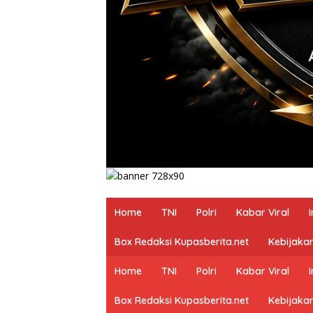
Home
TNI
Polri
Kabar Viral
Box Redaksi Kupasberita.net
Kebijakan
Home
TNI
Polri
Kabar Viral
Box Redaksi Kupasberita.net
Kebijakan