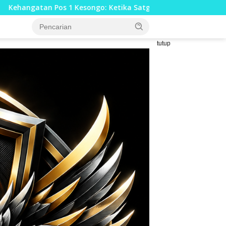
go: Ketika Satgas TMMD 129 Bojonegoro dan Warga Menyatu T
tutup