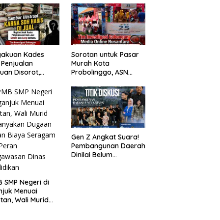
Probolinggo Kota
Tangkap Dua Pelaku
gakuan Kades
Sorotan untuk Pasar
 Penjualan
Murah Kota
uan Disorot,
Probolinggo, ASN
ga Minta APH
Mendominasi Antrean
n Tangan
Pembeli
Gen Z Angkat Suara!
Pembangunan Daerah
Dinilai Belum
Menjawab Kebutuhan
Generasi Muda
 SMP Negeri di
juk Menuai
tan, Wali Murid
tanyakan Dugaan
an Biaya Seragam