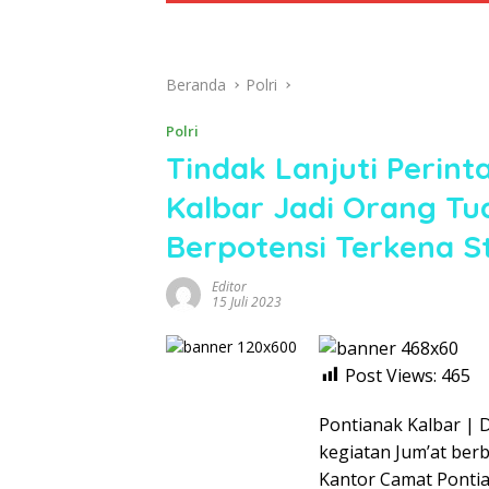
Beranda
Polri
Polri
Tindak Lanjuti Perint
Kalbar Jadi Orang Tu
Berpotensi Terkena S
Editor
15 Juli 2023
Post Views:
465
Pontianak Kalbar | D
kegiatan Jum’at berb
Kantor Camat Pontia