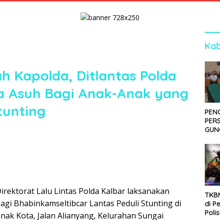
Kab
ah Kapolda, Ditlantas Polda
a Asuh Bagi Anak-Anak yang
tunting
PEN
PER
GUN
SID
DIT
KOR
DI 
irektorat Lalu Lintas Polda Kalbar laksanakan
TKBM
agi Bhabinkamseltibcar Lantas Peduli Stunting di
di P
Poli
nak Kota, Jalan Alianyang, Kelurahan Sungai