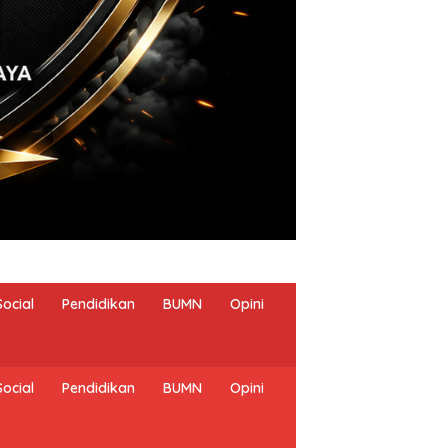
Social
Pendidikan
BUMN
Opini
Social
Pendidikan
BUMN
Opini