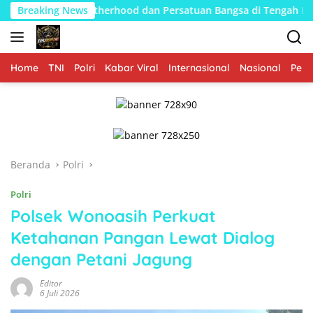
Langsung
Brotherhood dan Persatuan Bangsa di Tengah Derasnya Provokasi
Breaking News
ke
konten
Home
TNI
Polri
Kabar Viral
Internasional
Nasional
Peme
Beranda
Polri
Polri
Polsek Wonoasih Perkuat
Ketahanan Pangan Lewat Dialog
dengan Petani Jagung
Editor
6 Juli 2026