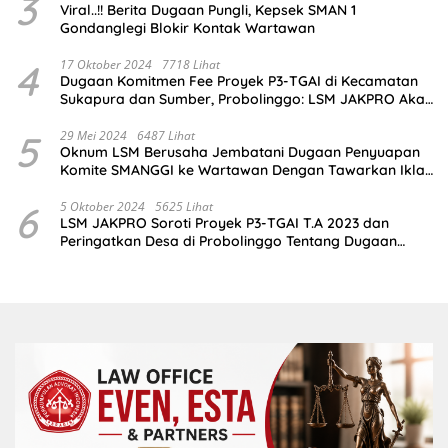
3
Viral..!! Berita Dugaan Pungli, Kepsek SMAN 1
Gondanglegi Blokir Kontak Wartawan
4
17 Oktober 2024
7718 Lihat
Dugaan Komitmen Fee Proyek P3-TGAI di Kecamatan
Sukapura dan Sumber, Probolinggo: LSM JAKPRO Akan
Ambil Sikap
5
29 Mei 2024
6487 Lihat
Oknum LSM Berusaha Jembatani Dugaan Penyuapan
Komite SMANGGI ke Wartawan Dengan Tawarkan Iklan
2,5 Juta
6
5 Oktober 2024
5625 Lihat
LSM JAKPRO Soroti Proyek P3-TGAI T.A 2023 dan
Peringatkan Desa di Probolinggo Tentang Dugaan
Komitmen Fee Proyek P3-TGAI 2024