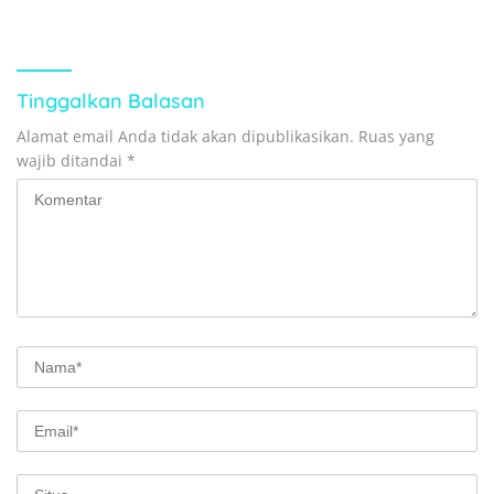
Wawancara Bersama
Kesongo
Forkopimda dan Tokoh Adat
Tinggalkan Balasan
Alamat email Anda tidak akan dipublikasikan.
Ruas yang
wajib ditandai
*