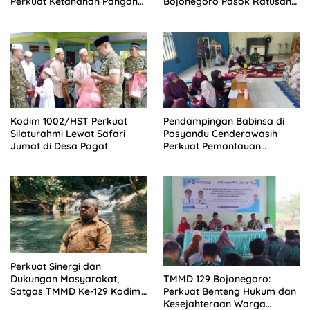
Perkuat Ketahanan Pangan
Bojonegoro Pasok Ratusan
Nasional
Bibit Sayuran untuk Warga
Kesongo
Kodim 1002/HST Perkuat
Pendampingan Babinsa di
Silaturahmi Lewat Safari
Posyandu Cenderawasih
Jumat di Desa Pagat
Perkuat Pemantauan
Tumbuh Kembang Balita
Perkuat Sinergi dan
Dukungan Masyarakat,
TMMD 129 Bojonegoro:
Satgas TMMD Ke-129 Kodim
Perkuat Benteng Hukum dan
1807/Sorong Selatan Gelar
Kesejahteraan Warga