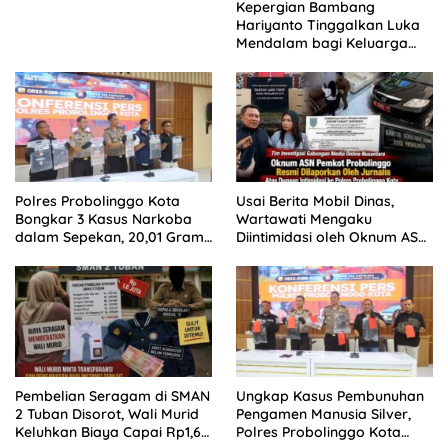
Kepergian Bambang
Hariyanto Tinggalkan Luka
Mendalam bagi Keluarga
Besar Patrolihukum.net
Polres Probolinggo Kota
Usai Berita Mobil Dinas,
Bongkar 3 Kasus Narkoba
Wartawati Mengaku
dalam Sepekan, 20,01 Gram
Diintimidasi oleh Oknum ASN
Sabu Disita
Pemkot Probolinggo dan
Tempuh Jalur Hukum
Pembelian Seragam di SMAN
Ungkap Kasus Pembunuhan
2 Tuban Disorot, Wali Murid
Pengamen Manusia Silver,
Keluhkan Biaya Capai Rp1,6
Polres Probolinggo Kota