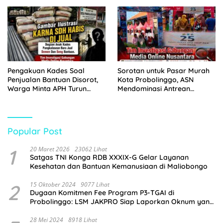
Juta
Tangkap Dua Pelaku
Pengakuan Kades Soal
Sorotan untuk Pasar Murah
Penjualan Bantuan Disorot,
Kota Probolinggo, ASN
Warga Minta APH Turun
Mendominasi Antrean
Tangan
Pembeli
Popular Post
1
20 Maret 2026
23062 Lihat
Satgas TNI Konga RDB XXXIX-G Gelar Layanan
Kesehatan dan Bantuan Kemanusiaan di Maliobongo
2
15 Oktober 2024
9077 Lihat
Dugaan Komitmen Fee Program P3-TGAI di
Probolinggo: LSM JAKPRO Siap Laporkan Oknum yang
Terlibat
28 Mei 2024
8918 Lihat