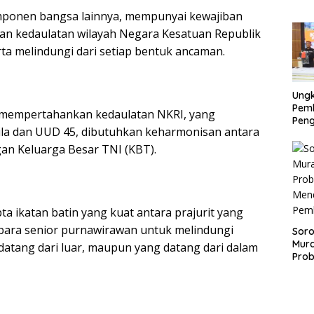
Pemk
onen bangsa lainnya, mempunyai kewajiban
dan 
an kedaulatan wilayah Negara Kesatuan Republik
Huk
rta melindungi dari setiap bentuk ancaman.
Ung
Pem
mempertahankan kedaulatan NKRI, yang
Pen
ila dan UUD 45, dibutuhkan keharmonisan antara
Silve
Prob
gan Keluarga Besar TNI (KBT).
Tan
ta ikatan batin yang kuat antara prajurit yang
 para senior purnawirawan untuk melindungi
Soro
Mur
datang dari luar, maupun yang datang dari dalam
Prob
Mend
Pemb