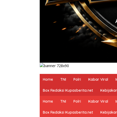
Home
TNI
Polri
Kabar Viral
Box Redaksi Kupasberita.net
Kebijakan
Home
TNI
Polri
Kabar Viral
Box Redaksi Kupasberita.net
Kebijakan