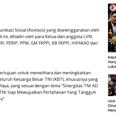
390 
202
nikasi Sosial (Komsos) yang diselenggarakan oleh
i ini, dihadiri oleh para Ketua dan anggota LVRI,
RI, PERIP, PPM, GM FKPPI, KB FKPPI, HIPAKAD dan
Kep
Hari
Luk
Kelu
bertujuan untuk memelihara dan meningkatkan
Patr
eluruh Keluarga Besar TNI (KBT), khususnya yang
r Raya, yang sesuai dengan tema “Sinergitas TNI AD
 TNI Siap Mewujudkan Pertahanan Yang Tangguh
u”.
Usai
Dina
Meng
ole