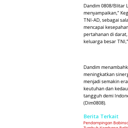
Dandim 0808/Blitar 
menyampaikan,” Kegi
TNI-AD, sebagai sal
mencapai kesepaham
pertahanan di dara
keluarga besar TNI,”
Dandim menambahkan,
meningkatkan sinerg
menjadi semakin era
keutuhan dan kedau
tangguh demi Indone
(Dim0808).
Berita Terkait
Pendampingan Babinsa
Tumbuh Kembang Bali