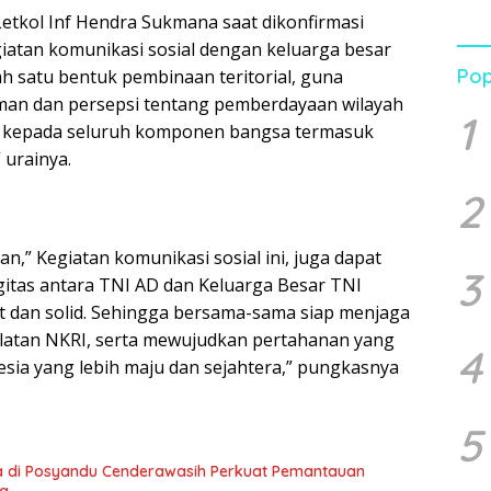
Letkol Inf Hendra Sukmana saat dikonfirmasi
atan komunikasi sosial dengan keluarga besar
Pop
ah satu bentuk pembinaan teritorial, guna
an dan persepsi tentang pemberdayaan wilayah
1
t, kepada seluruh komponen bangsa termasuk
 urainya.
2
” Kegiatan komunikasi sosial ini, juga dapat
3
itas antara TNI AD dan Keluarga Besar TNI
t dan solid. Sehingga bersama-sama siap menjaga
latan NKRI, serta mewujudkan pertahanan yang
4
sia yang lebih maju dan sejahtera,” pungkasnya
5
 di Posyandu Cenderawasih Perkuat Pemantauan
ta