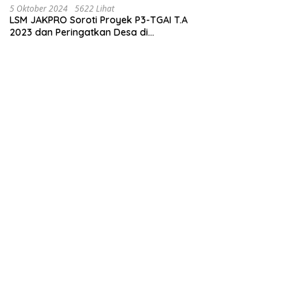
Juta
5 Oktober 2024
5622 Lihat
LSM JAKPRO Soroti Proyek P3-TGAI T.A
2023 dan Peringatkan Desa di
Probolinggo Tentang Dugaan Komitmen
Fee Proyek P3-TGAI 2024