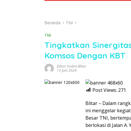
Beranda
TNI
TNI
Tingkatkan Sinergitas
Komsos Dengan KBT
Editor Kodim Blitar
13 Juni 2024
Post Views:
271
Blitar – Dalam rangk
ini menggelar kegia
Besar TNI, bertempa
berlokasi di Jalan A.