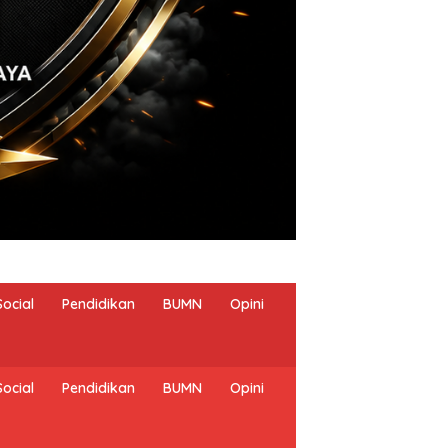
Social
Pendidikan
BUMN
Opini
Social
Pendidikan
BUMN
Opini