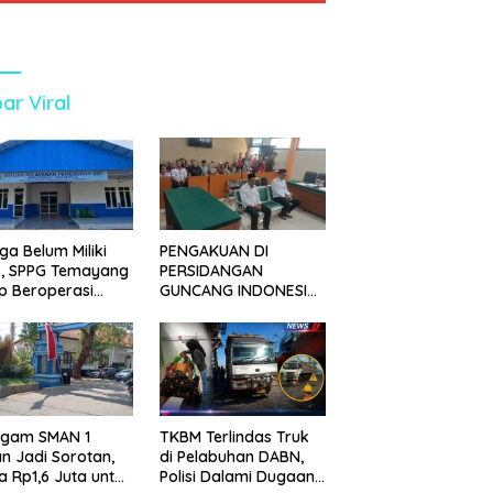
ar Viral
ga Belum Miliki
PENGAKUAN DI
S, SPPG Temayang
PERSIDANGAN
p Beroperasi
GUNCANG INDONESIA!
ak Lama
SIDANG TUNTUTAN
DITUNDA, KELUARGA
KORBAN MENGAMUK
DI PN MALANG
agam SMAN 1
TKBM Terlindas Truk
n Jadi Sorotan,
di Pelabuhan DABN,
a Rp1,6 Juta untuk
Polisi Dalami Dugaan