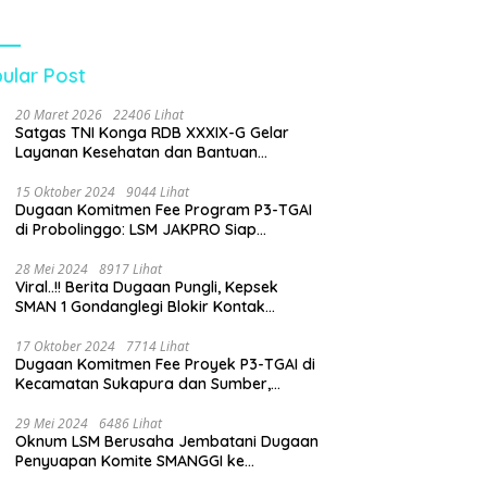
Pertanyakan Dugaan
Beban Biaya Seragam
dan Peran
Pengawasan Dinas
ular Post
Pendidikan
20 Maret 2026
22406 Lihat
Satgas TNI Konga RDB XXXIX-G Gelar
Layanan Kesehatan dan Bantuan
Kemanusiaan di Maliobongo
15 Oktober 2024
9044 Lihat
Dugaan Komitmen Fee Program P3-TGAI
di Probolinggo: LSM JAKPRO Siap
Laporkan Oknum yang Terlibat
28 Mei 2024
8917 Lihat
Viral..!! Berita Dugaan Pungli, Kepsek
SMAN 1 Gondanglegi Blokir Kontak
Wartawan
17 Oktober 2024
7714 Lihat
Dugaan Komitmen Fee Proyek P3-TGAI di
Kecamatan Sukapura dan Sumber,
Probolinggo: LSM JAKPRO Akan Ambil
Sikap
29 Mei 2024
6486 Lihat
Oknum LSM Berusaha Jembatani Dugaan
Penyuapan Komite SMANGGI ke
Wartawan Dengan Tawarkan Iklan 2,5