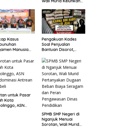
Wali Murid Keluhkan
ot Probolinggo
Biaya Capai Rp1,6
Tempuh Jalur
Juta
um
kap Kasus
Pengakuan Kades
bunuhan
Soal Penjualan
gamen Manusia
Bantuan Disorot,
r, Polres
Warga Minta APH
olinggo Kota
Turun Tangan
gkap Dua Pelaku
tan untuk Pasar
ah Kota
olinggo, ASN
ominasi Antrean
SPMB SMP Negeri di
eli
Nganjuk Menuai
Sorotan, Wali Murid