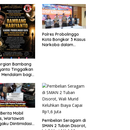
Siswa Baru SPMB
Kelalaian
6
Polres Probolinggo
Kota Bongkar 3 Kasus
Narkoba dalam
Sepekan, 20,01 Gram
Sabu Disita
ergian Bambang
yanto Tinggalkan
a Mendalam bagi
arga Besar
olihukum.net
 Berita Mobil
s, Wartawati
Pembelian Seragam di
aku Diintimidasi
SMAN 2 Tuban Disorot,
h Oknum ASN