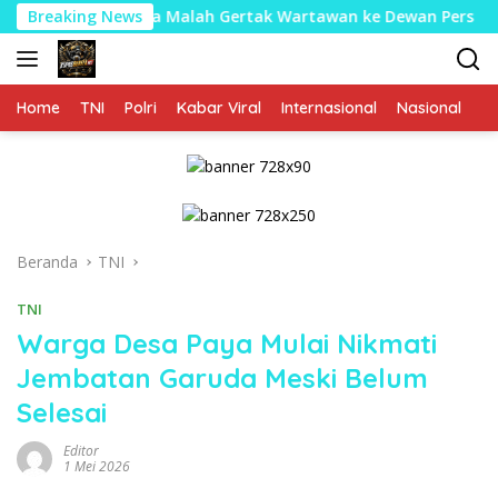
Langsung
 IAIN Langsa Malah Gertak Wartawan ke Dewan Pers
Breaking News
Pend
ke
konten
Home
TNI
Polri
Kabar Viral
Internasional
Nasional
P
Beranda
TNI
TNI
Warga Desa Paya Mulai Nikmati
Jembatan Garuda Meski Belum
Selesai
Editor
1 Mei 2026