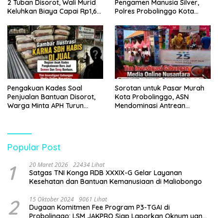
2 Tuban Disorot, Wali Murid
Pengamen Manusia Silver,
Keluhkan Biaya Capai Rp1,6
Polres Probolinggo Kota
Juta
Tangkap Dua Pelaku
Pengakuan Kades Soal
Sorotan untuk Pasar Murah
Penjualan Bantuan Disorot,
Kota Probolinggo, ASN
Warga Minta APH Turun
Mendominasi Antrean
Tangan
Pembeli
Popular Post
1
20 Maret 2026
22434 Lihat
Satgas TNI Konga RDB XXXIX-G Gelar Layanan
Kesehatan dan Bantuan Kemanusiaan di Maliobongo
2
15 Oktober 2024
9061 Lihat
Dugaan Komitmen Fee Program P3-TGAI di
Probolinggo: LSM JAKPRO Siap Laporkan Oknum yang