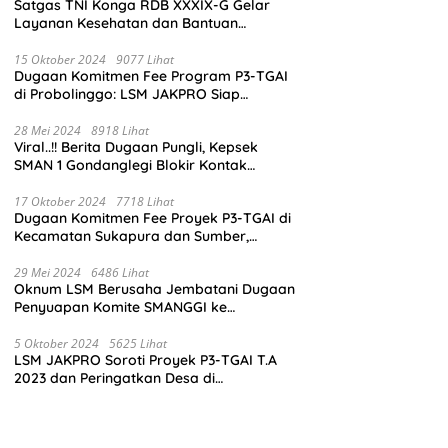
Satgas TNI Konga RDB XXXIX-G Gelar
Layanan Kesehatan dan Bantuan
Kemanusiaan di Maliobongo
15 Oktober 2024
9077 Lihat
Dugaan Komitmen Fee Program P3-TGAI
di Probolinggo: LSM JAKPRO Siap
Laporkan Oknum yang Terlibat
28 Mei 2024
8918 Lihat
Viral..!! Berita Dugaan Pungli, Kepsek
SMAN 1 Gondanglegi Blokir Kontak
Wartawan
17 Oktober 2024
7718 Lihat
Dugaan Komitmen Fee Proyek P3-TGAI di
Kecamatan Sukapura dan Sumber,
Probolinggo: LSM JAKPRO Akan Ambil
Sikap
29 Mei 2024
6486 Lihat
Oknum LSM Berusaha Jembatani Dugaan
Penyuapan Komite SMANGGI ke
Wartawan Dengan Tawarkan Iklan 2,5
Juta
5 Oktober 2024
5625 Lihat
LSM JAKPRO Soroti Proyek P3-TGAI T.A
2023 dan Peringatkan Desa di
Probolinggo Tentang Dugaan Komitmen
Fee Proyek P3-TGAI 2024