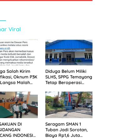
ar Viral
ga Salah Kirim
Diduga Belum Miliki
ifikasi, Oknum P3K
SLHS, SPPG Temayang
 Langsa Malah
Tetap Beroperasi
tak Wartawan ke
Sejak Lama
an Pers
GAKUAN DI
Seragam SMAN 1
SIDANGAN
Tuban Jadi Sorotan,
CANG INDONESIA!
Biaya Rp1,6 Juta