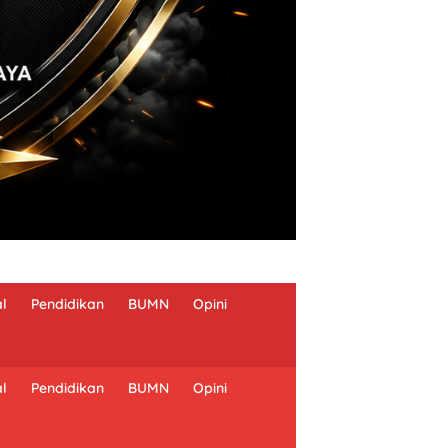
al
Pendidikan
BUMN
Opini
al
Pendidikan
BUMN
Opini