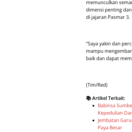
memunculkan semanga
dimensi penting dan 
di jajaran Pasmar 3.
“Saya yakin dan per
mampu mengemban j
baik dan dapat mem
(Tim/Red)
📚 Artikel Terkait:
Babinsa Sumbe
Kepedulian Da
Jembatan Garud
Paya Besar