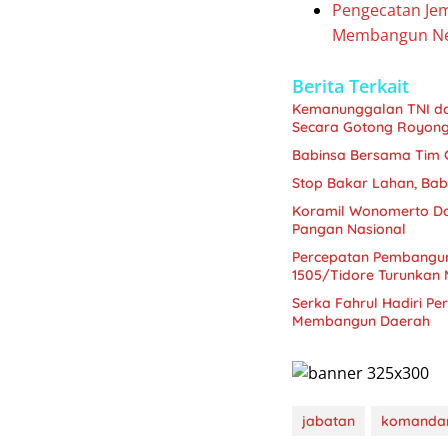
Pengecatan Jem
Membangun Ne
Berita Terkait
Kemanunggalan TNI da
Secara Gotong Royon
Babinsa Bersama Tim G
Stop Bakar Lahan, Ba
Koramil Wonomerto Da
Pangan Nasional
Percepatan Pembangu
1505/Tidore Turunkan 
Serka Fahrul Hadiri P
Membangun Daerah
jabatan
komanda