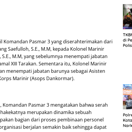
SID
DIT
KOR
DI 
TKBM
di P
il Komandan Pasmar 3 yang diserahterimakan dari
Poli
ng Saefulloh, S.E., M.M, kepada Kolonel Marinir
Kela
, S.E., M.M, yang sebelumnya menempati jabatan
al XIII Tarakan. Sementara itu, Kolonel Marinir
an menempati jabatan barunya sebagai Asisten
orps Marinir (Asops Dankormar).
, Komandan Pasmar 3 mengatakan bahwa serah
a hakekatnya merupakan dinamika sebuah
Polr
pakan bagian dari proses pembinaan personel
Kota
Nar
organisasi berjalan semakin baik sehingga dapat
Sepe