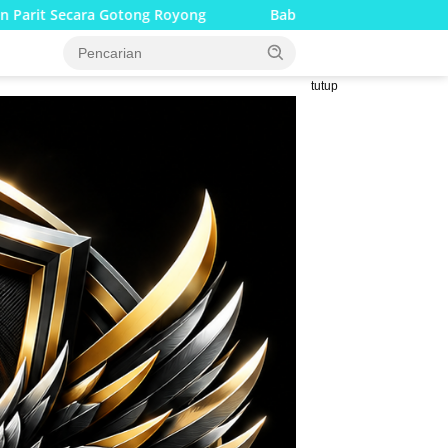
Royong
Babinsa Bersama Tim Gabungan Berjibaku Padamka
tutup