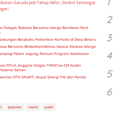
1
batan Garuda Jadi Tahap Akhir, Simbol Semangat
geri
2
n Rakyat, Babinsa Bersama Warga Bersihkan Parit
g
3
abungan Berjibaku Padamkan Karhutla di Desa Binturu
binsa Bersama Bhabinkamtibmas Gencar Edukasi Warga
4
mpingi Petani Jagung, Perkuat Program Ketahanan
nan RTLH, Anggota Satgas TMMD ke-129 Kodim
5
Material Semen
eresmian RTH SMaRT, Wujud Sinergi TNI dan Pemda
6
n
pasmar
resmi
wakil