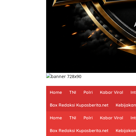
Home
TNI
Polri
Kabar Viral
In
Box Redaksi Kupasberita.net
Kebijakan
Home
TNI
Polri
Kabar Viral
In
Box Redaksi Kupasberita.net
Kebijakan