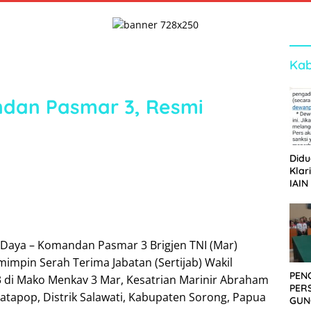
Kab
dan Pasmar 3, Resmi
Didu
Klar
IAIN
Ger
Dew
Daya – Komandan Pasmar 3 Brigjen TNI (Mar)
mimpin Serah Terima Jabatan (Sertijab) Wakil
PEN
di Mako Menkav 3 Mar, Kesatrian Marinir Abraham
PER
Katapop, Distrik Salawati, Kabupaten Sorong, Papua
GUN