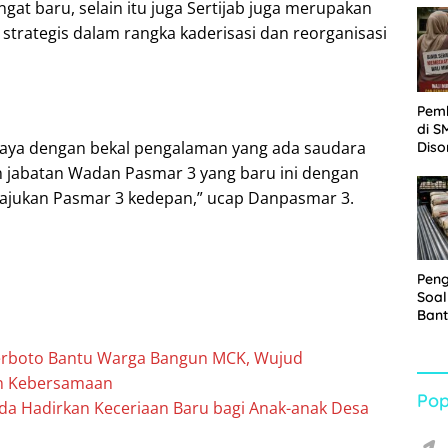
t baru, selain itu juga Sertijab juga merupakan
Sabu
strategis dalam rangka kaderisasi dan reorganisasi
Pem
di S
caya dengan bekal pengalaman yang ada saudara
Diso
Kelu
abatan Wadan Pasmar 3 yang baru ini dengan
Rp1,
ajukan Pasmar 3 kedepan,” ucap Danpasmar 3.
Pen
Soal
Bant
War
Turu
rboto Bantu Warga Bangun MCK, Wujud
n Kebersamaan
Pop
a Hadirkan Keceriaan Baru bagi Anak-anak Desa