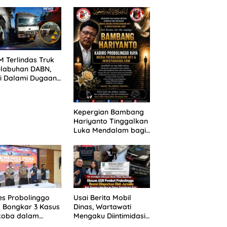
ANG TUNTUTAN
untuk 390 Siswa Baru
UNDA, KELUARGA
SPMB 2026
BAN MENGAMUK
PN MALANG
 Terlindas Truk
elabuhan DABN,
si Dalami Dugaan
laian
Kepergian Bambang
Hariyanto Tinggalkan
Luka Mendalam bagi
Keluarga Besar
Patrolihukum.net
es Probolinggo
Usai Berita Mobil
 Bongkar 3 Kasus
Dinas, Wartawati
koba dalam
Mengaku Diintimidasi
kan, 20,01 Gram
oleh Oknum ASN