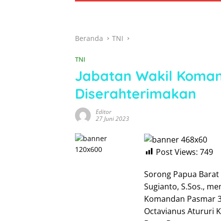
Beranda
TNI
TNI
Jabatan Wakil Koman
Diserahterimakan
Editor
27 Juni 2023
Post Views:
749
Sorong Papua Barat 
Sugianto, S.Sos., me
Komandan Pasmar 3 
Octavianus Atururi 