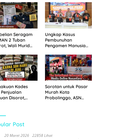
 Disita
Pemkot Probolinggo
dan Tempuh Jalur
Hukum
belian Seragam
Ungkap Kasus
MAN 2 Tuban
Pembunuhan
rot, Wali Murid
Pengamen Manusia
hkan Biaya Capai
Silver, Polres
6 Juta
Probolinggo Kota
Tangkap Dua Pelaku
gakuan Kades
Sorotan untuk Pasar
 Penjualan
Murah Kota
uan Disorot,
Probolinggo, ASN
ga Minta APH
Mendominasi Antrean
n Tangan
Pembeli
ular Post
20 Maret 2026
22858 Lihat