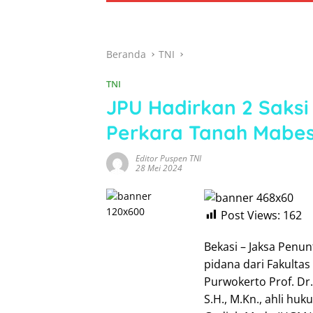
Beranda
TNI
TNI
JPU Hadirkan 2 Saksi
Perkara Tanah Mabes 
Editor Puspen TNI
28 Mei 2024
Post Views:
162
Bekasi – Jaksa Penu
pidana dari Fakulta
Purwokerto Prof. Dr.
S.H., M.Kn., ahli hu