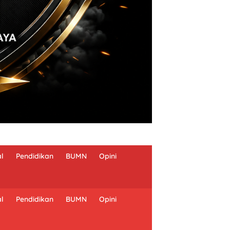
al
Pendidikan
BUMN
Opini
al
Pendidikan
BUMN
Opini