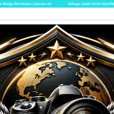
 Air
Diduga Salah Kirim Klarifikasi, Oknum P3K IAIN La