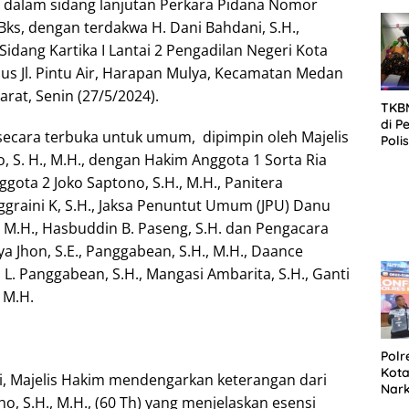
 dalam sidang lanjutan Perkara Pidana Nomor
SID
DIT
Bks, dengan terdakwa H. Dani Bahdani, S.H.,
KOR
idang Kartika I Lantai 2 Pengadilan Negeri Kota
DI 
sus Jl. Pintu Air, Harapan Mulya, Kecamatan Medan
Barat, Senin (27/5/2024).
TKBM
di P
 secara terbuka untuk umum, dipimpin oleh Majelis
Poli
Kela
 S. H., M.H., dengan Hakim Anggota 1 Sorta Ria
ggota 2 Joko Saptono, S.H., M.H., Panitera
ggraini K, S.H., Jaksa Penuntut Umum (JPU) Danu
, M.H., Hasbuddin B. Paseng, S.H. dan Pengacara
a Jhon, S.E., Panggabean, S.H., M.H., Daance
 L. Panggabean, S.H., Mangasi Ambarita, S.H., Ganti
 M.H.
Polr
Kota
i, Majelis Hakim mendengarkan keterangan dari
Nar
ho, S.H., M.H., (60 Th) yang menjelaskan esensi
Sepe