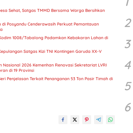
1
esa Sehat, Satgas TMMD Bersama Warga Bersihkan
2
 di Posyandu Cenderawasih Perkuat Pemantauan
ta
 Kodim 1008/Tabalong Padamkan Kebakaran Lahan di
3
epulangan Satgas Kizi TNI Kontingen Garuda XX-V
4
an Nasional 2026 Kemenhan Renovasi Sekretariat LVRI
an di 19 Provinsi
 Beri Penjelasan Terkait Penanganan 53 Ton Pasir Timah di
5
6