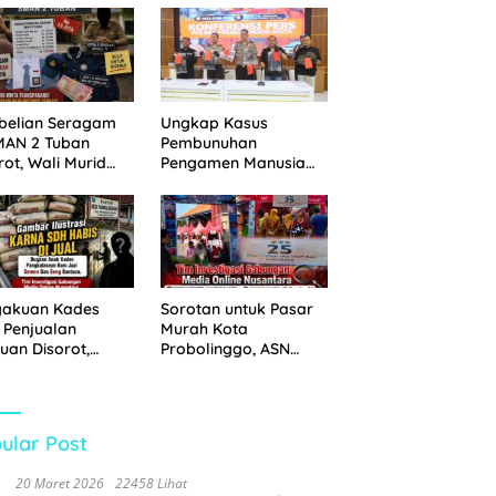
 Disita
Pemkot Probolinggo
dan Tempuh Jalur
Hukum
belian Seragam
Ungkap Kasus
MAN 2 Tuban
Pembunuhan
rot, Wali Murid
Pengamen Manusia
hkan Biaya Capai
Silver, Polres
6 Juta
Probolinggo Kota
Tangkap Dua Pelaku
gakuan Kades
Sorotan untuk Pasar
 Penjualan
Murah Kota
uan Disorot,
Probolinggo, ASN
ga Minta APH
Mendominasi Antrean
n Tangan
Pembeli
ular Post
20 Maret 2026
22458 Lihat