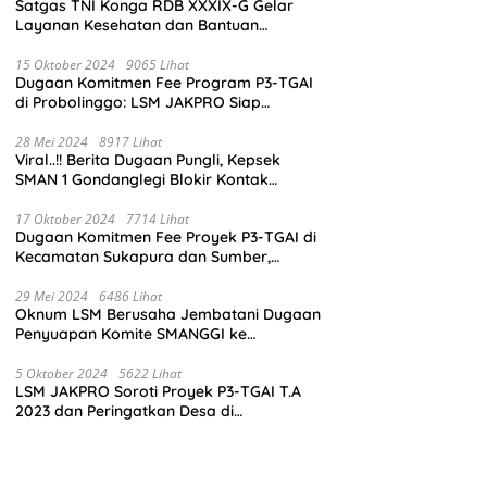
Satgas TNI Konga RDB XXXIX-G Gelar
Layanan Kesehatan dan Bantuan
Kemanusiaan di Maliobongo
15 Oktober 2024
9065 Lihat
Dugaan Komitmen Fee Program P3-TGAI
di Probolinggo: LSM JAKPRO Siap
Laporkan Oknum yang Terlibat
28 Mei 2024
8917 Lihat
Viral..!! Berita Dugaan Pungli, Kepsek
SMAN 1 Gondanglegi Blokir Kontak
Wartawan
17 Oktober 2024
7714 Lihat
Dugaan Komitmen Fee Proyek P3-TGAI di
Kecamatan Sukapura dan Sumber,
Probolinggo: LSM JAKPRO Akan Ambil
Sikap
29 Mei 2024
6486 Lihat
Oknum LSM Berusaha Jembatani Dugaan
Penyuapan Komite SMANGGI ke
Wartawan Dengan Tawarkan Iklan 2,5
Juta
5 Oktober 2024
5622 Lihat
LSM JAKPRO Soroti Proyek P3-TGAI T.A
2023 dan Peringatkan Desa di
Probolinggo Tentang Dugaan Komitmen
Fee Proyek P3-TGAI 2024