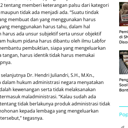
Sabu
 2 tentang memberi keterangan palsu dari kategori
 maupun tidak ada menjadi ada. ‘’Suatu tindak
yang membuat dan yang menggunakan harus
 yang menggunakan harus tahu, dalam hal
Pem
harus ada unsur subjektif serta unsur objektif
di S
lam hukum pidana harus dibantu oleh ilmu Labfor
Diso
Kelu
 membantu pembuktian, siapa yang mengeluarkan
Rp1,
a tangan, harus identik tidak harus memakai
pnya.
selanjutnya Dr. Hendri Juliandri, S.H., M.Kn.,
Pen
dalam hukum administrasi negara menyatakan
Soal
adalah kewenangan serta tidak melaksanakan
Bant
War
termasuk maladministrasi. “Kalau sudah ada
Turu
tentang tidak berlakunya produk administrasi tidak
rmohonan kepada lembaga yang mengeluarkan
Pop
tersebut,” tegasnya.