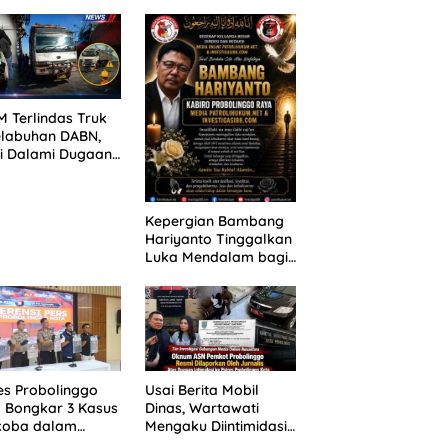
ANG TUNTUTAN
untuk 390 Siswa Baru
UNDA, KELUARGA
SPMB 2026
BAN MENGAMUK
PN MALANG
 Terlindas Truk
elabuhan DABN,
si Dalami Dugaan
laian
Kepergian Bambang
Hariyanto Tinggalkan
Luka Mendalam bagi
Keluarga Besar
Patrolihukum.net
es Probolinggo
Usai Berita Mobil
 Bongkar 3 Kasus
Dinas, Wartawati
koba dalam
Mengaku Diintimidasi
kan, 20,01 Gram
oleh Oknum ASN