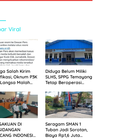
ar Viral
ga Salah Kirim
Diduga Belum Miliki
ifikasi, Oknum P3K
SLHS, SPPG Temayang
 Langsa Malah
Tetap Beroperasi
tak Wartawan ke
Sejak Lama
an Pers
GAKUAN DI
Seragam SMAN 1
SIDANGAN
Tuban Jadi Sorotan,
CANG INDONESIA!
Biaya Rp1,6 Juta