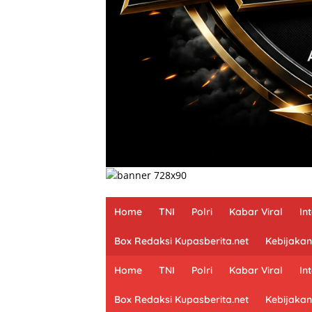
Home
TNI
Polri
Kabar Viral
In
Box Redaksi Kupasberita.net
Kebijakan
Home
TNI
Polri
Kabar Viral
In
Box Redaksi Kupasberita.net
Kebijakan