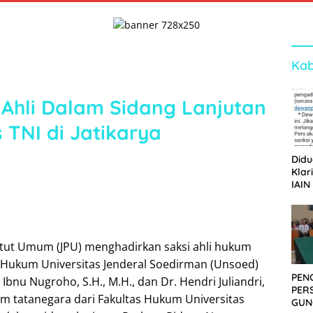
Kab
 Ahli Dalam Sidang Lanjutan
TNI di Jatikarya
Didu
Klar
IAIN
Ger
Dew
ntut Umum (JPU) menghadirkan saksi ahli hukum
s Hukum Universitas Jenderal Soedirman (Unsoed)
PEN
 Ibnu Nugroho, S.H., M.H., dan Dr. Hendri Juliandri,
PER
kum tatanegara dari Fakultas Hukum Universitas
GUN