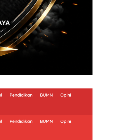
al
Pendidikan
BUMN
Opini
al
Pendidikan
BUMN
Opini