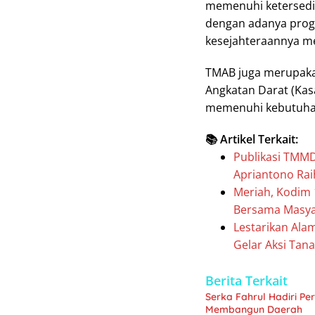
memenuhi ketersedia
dengan adanya prog
kesejahteraannya mel
TMAB juga merupaka
Angkatan Darat (Kasa
memenuhi kebutuhan 
📚 Artikel Terkait:
Publikasi TMMD 
Apriantono Rai
Meriah, Kodim 
Bersama Masya
Lestarikan Ala
Gelar Aksi Ta
Berita Terkait
Serka Fahrul Hadiri P
Membangun Daerah