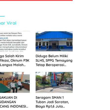
ar Viral
ga Salah Kirim
Diduga Belum Miliki
ifikasi, Oknum P3K
SLHS, SPPG Temayang
 Langsa Malah
Tetap Beroperasi
tak Wartawan ke
Sejak Lama
an Pers
GAKUAN DI
Seragam SMAN 1
SIDANGAN
Tuban Jadi Sorotan,
CANG INDONESIA!
Biaya Rp1,6 Juta