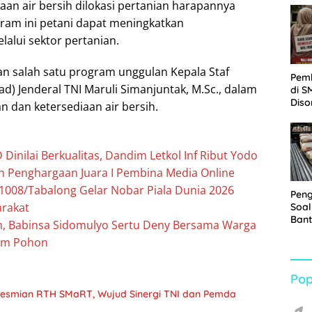
an air bersih dilokasi pertanian harapannya
Sabu
ram ini petani dapat meningkatkan
alui sektor pertanian.
n salah satu program unggulan Kepala Staf
Pem
d) Jenderal TNI Maruli Simanjuntak, M.Sc., dalam
di S
Diso
dan ketersediaan air bersih.
Kelu
Rp1,
Dinilai Berkualitas, Dandim Letkol Inf Ribut Yodo
h Penghargaan Juara I Pembina Media Online
1008/Tabalong Gelar Nobar Piala Dunia 2026
Pen
rakat
Soal
Bant
m, Babinsa Sidomulyo Sertu Deny Bersama Warga
War
nam Pohon
Turu
Pop
eresmian RTH SMaRT, Wujud Sinergi TNI dan Pemda