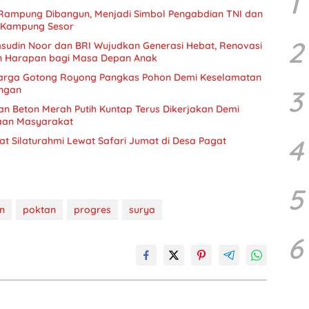
1
 Rampung Dibangun, Menjadi Simbol Pengabdian TNI dan
 Kampung Sesor
2
sudin Noor dan BRI Wujudkan Generasi Hebat, Renovasi
n Harapan bagi Masa Depan Anak
arga Gotong Royong Pangkas Pohon Demi Keselamatan
ungan
3
 Beton Merah Putih Kuntap Terus Dikerjakan Demi
aan Masyarakat
4
t Silaturahmi Lewat Safari Jumat di Desa Pagat
5
n
poktan
progres
surya
6