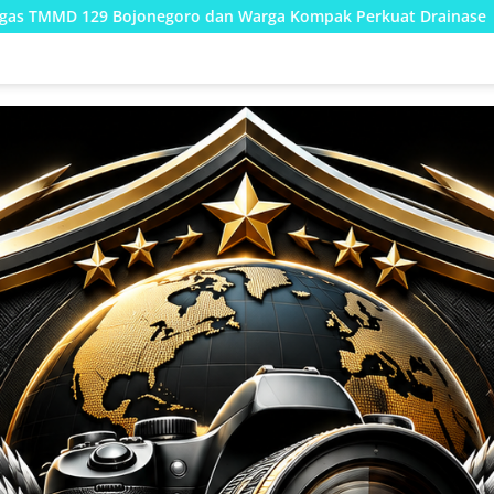
n Warga Kompak Perkuat Drainase
Edukasi Sederhana: S