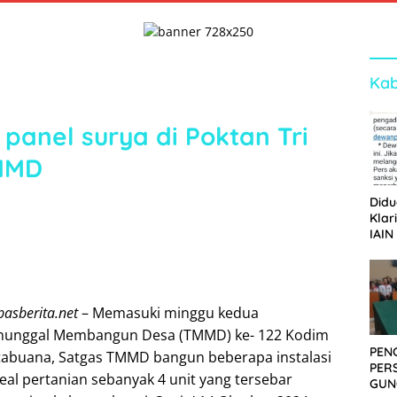
Kab
anel surya di Poktan Tri
TMMD
Didu
Klar
IAIN
Ger
Dew
asberita.net
– Memasuki minggu kedua
nunggal Membangun Desa (TMMD) ke- 122 Kodim
PEN
tabuana, Satgas TMMD bangun beberapa instalasi
PER
eal pertanian sebanyak 4 unit yang tersebar
GUN