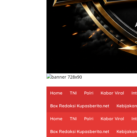
Home
TNI
Polri
Kabar Viral
In
Box Redaksi Kupasberita.net
Kebijakan
Home
TNI
Polri
Kabar Viral
In
Box Redaksi Kupasberita.net
Kebijakan