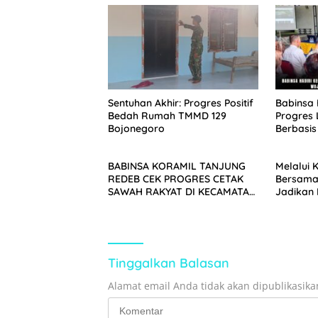
Sentuhan Akhir: Progres Positif
Babinsa 
Bedah Rumah TMMD 129
Progres
Bojonegoro
Berbasis
TNI Dan 
BABINSA KORAMIL TANJUNG
Melalui 
REDEB CEK PROGRES CETAK
Bersama 
SAWAH RAKYAT DI KECAMATAN
Jadikan
TELUK BAYUR, KABUPATEN
Dukung 
BERAU
Tinggalkan Balasan
Alamat email Anda tidak akan dipublikasika