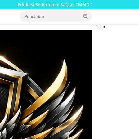
atgas TMMD 129 Bojonegoro Membangun Kesadaran dan Karakter 
tutup