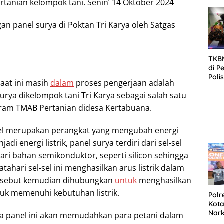
rtanian kelompok tani. Senin’ 14 Oktober 2024
SID
DIT
KOR
DI 
TKBM
di P
Poli
aat ini masih
dalam
proses pengerjaan adalah
Kela
rya dikelompok tani Tri Karya sebagai salah satu
gram TMAB Pertanian didesa Kertabuana.
nel merupakan perangkat yang mengubah energi
di energi listrik, panel surya terdiri dari sel-sel
ari bahan semikonduktor, seperti silicon sehingga
tahari sel-sel ini menghasilkan arus listrik dalam
 tersebut kemudian dihubungkan
untuk
menghasilkan
uk memenuhi kebutuhan listrik.
Polr
Kota
Nar
a panel ini akan memudahkan para petani dalam
Sepe