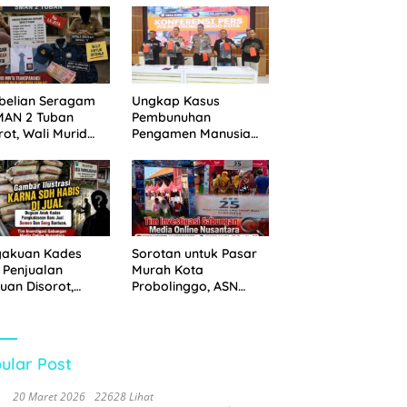
 Disita
Pemkot Probolinggo
dan Tempuh Jalur
Hukum
belian Seragam
Ungkap Kasus
MAN 2 Tuban
Pembunuhan
rot, Wali Murid
Pengamen Manusia
hkan Biaya Capai
Silver, Polres
6 Juta
Probolinggo Kota
Tangkap Dua Pelaku
gakuan Kades
Sorotan untuk Pasar
 Penjualan
Murah Kota
uan Disorot,
Probolinggo, ASN
ga Minta APH
Mendominasi Antrean
n Tangan
Pembeli
ular Post
20 Maret 2026
22628 Lihat