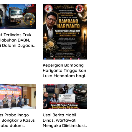
ANG TUNTUTAN
untuk 390 Siswa Baru
UNDA, KELUARGA
SPMB 2026
BAN MENGAMUK
PN MALANG
 Terlindas Truk
elabuhan DABN,
si Dalami Dugaan
laian
Kepergian Bambang
Hariyanto Tinggalkan
Luka Mendalam bagi
Keluarga Besar
Patrolihukum.net
es Probolinggo
Usai Berita Mobil
 Bongkar 3 Kasus
Dinas, Wartawati
koba dalam
Mengaku Diintimidasi
kan, 20,01 Gram
oleh Oknum ASN