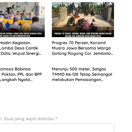
Hadiri Kegiatan
Progres 70 Persen, Koramil
 Lomba Desa Cantik
Muara Jawa Bersama Warga
 Data, Wujud Sinergi
Gotong Royong Cor Jembatan
Pemerintah Desa
Beton Merah Putih
Komsos Babinsa
Menunju 500 meter, Satgas
Poktan, PPL dan BPP
TMMD Ke-128 Tetap Semangat
 Langkah Nyata
melakukan Pemasangan
Kemajuan Petani
Bekisting
n.
Ruas yang wajib ditandai
*