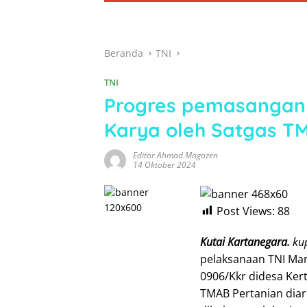
Beranda
TNI
TNI
Progres pemasangan p
Karya oleh Satgas 
Editor Ahmad Magazen
14 Oktober 2024
Post Views:
88
Kutai Kartanegara.
kup
pelaksanaan TNI Ma
0906/Kkr didesa Ker
TMAB Pertanian diar