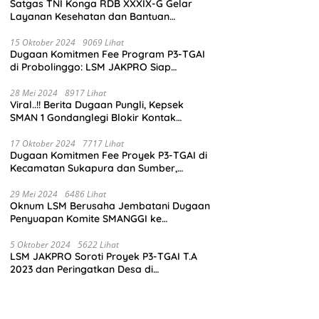
Satgas TNI Konga RDB XXXIX-G Gelar
Layanan Kesehatan dan Bantuan
Kemanusiaan di Maliobongo
15 Oktober 2024
9069 Lihat
Dugaan Komitmen Fee Program P3-TGAI
di Probolinggo: LSM JAKPRO Siap
Laporkan Oknum yang Terlibat
28 Mei 2024
8917 Lihat
Viral..!! Berita Dugaan Pungli, Kepsek
SMAN 1 Gondanglegi Blokir Kontak
Wartawan
17 Oktober 2024
7717 Lihat
Dugaan Komitmen Fee Proyek P3-TGAI di
Kecamatan Sukapura dan Sumber,
Probolinggo: LSM JAKPRO Akan Ambil
Sikap
29 Mei 2024
6486 Lihat
Oknum LSM Berusaha Jembatani Dugaan
Penyuapan Komite SMANGGI ke
Wartawan Dengan Tawarkan Iklan 2,5
Juta
5 Oktober 2024
5622 Lihat
LSM JAKPRO Soroti Proyek P3-TGAI T.A
2023 dan Peringatkan Desa di
Probolinggo Tentang Dugaan Komitmen
Fee Proyek P3-TGAI 2024