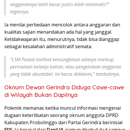
anggarannya lebih besar justru lebih minimalis?”
tegasnya.
Ia menilai perbedaan mencolok antara anggaran dan
kualitas sajian menandakan ada hal yang janggal.
Ketidakwajaran itu, menurutnya, tidak bisa dianggap
sebagai kesalahan administratif semata.
“LSM Paskal melihat kemungkinan adanya markup,
permainan belanja bahan, atau pengelolaan anggaran
yang tidak akuntabel. Ini harus didalami,” tambahnya.
Oknum Dewan Gerindra Diduga Cawe-cawe
di Wilayah Bukan Dapilnya
Polemik memanas ketika muncul informasi mengenai
dugaan keterlibatan seorang oknum anggota DPRD
Kabupaten Probolinggo dari Partai Gerindra berinisial
FDS
. Ia berasal dari
Dapil VI
, namun disebut ikut campur