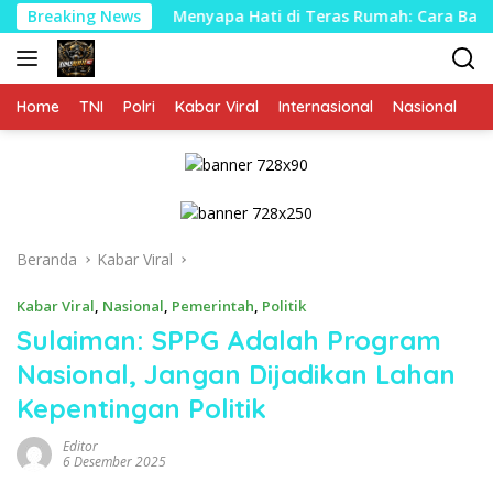
Langsung
Breaking News
Menyapa Hati di Teras Rumah: Cara Babinsa Kesongo R
ke
konten
Home
TNI
Polri
Kabar Viral
Internasional
Nasional
P
Beranda
Kabar Viral
Kabar Viral
,
Nasional
,
Pemerintah
,
Politik
Sulaiman: SPPG Adalah Program
Nasional, Jangan Dijadikan Lahan
Kepentingan Politik
Editor
6 Desember 2025