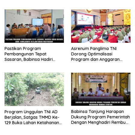
dan Bedah Rumah Veteran di
19 Provinsi
Pastikan Program
Asrenum Panglima TNI
Pembangunan Tepat
Dorong Optimalisasi
Sasaran, Babinsa Hadiri
Program dan Anggaran
Musdes Demi Terwujudnya
Satker Melalui Evaluasi
Kesejahteraan Masyarakat
Kinerja
Babinsa Tanjung Harapan
Program Unggulan TNI AD
Dukung Program Pemerintah
Berjalan, Satgas TMMD Ke-
Dengan Menghadiri Rembug
129 Buka Lahan Ketahanan
Stunting
Pangan di Kampung Sesor