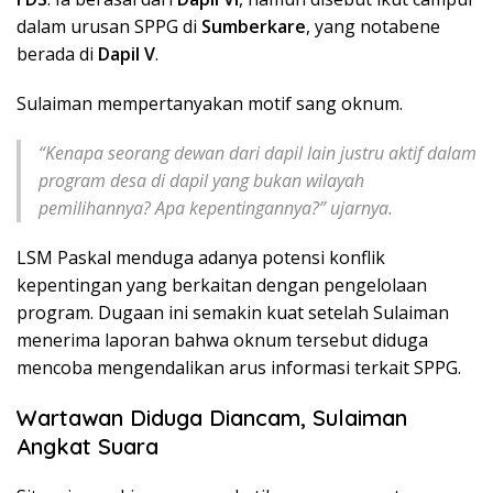
dalam urusan SPPG di
Sumberkare
, yang notabene
berada di
Dapil V
.
Sulaiman mempertanyakan motif sang oknum.
“Kenapa seorang dewan dari dapil lain justru aktif dalam
program desa di dapil yang bukan wilayah
pemilihannya? Apa kepentingannya?” ujarnya.
LSM Paskal menduga adanya potensi konflik
kepentingan yang berkaitan dengan pengelolaan
program. Dugaan ini semakin kuat setelah Sulaiman
menerima laporan bahwa oknum tersebut diduga
mencoba mengendalikan arus informasi terkait SPPG.
Wartawan Diduga Diancam, Sulaiman
Angkat Suara