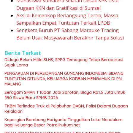
Mahasiswa Sumatera Selatan Desak KPK Usut
Dugaan KKN dan Gratifikasi di Sumsel
Aksi di Kemenkop Berlangsung Tertib, Massa
Sampaikan Empat Tuntutan Terkait LPDB
Sengketa Buruh PT Sabang Marauke Trading
Belum Usai, Musyawarah Berakhir Tanpa Solusi
Berita Terkait
Diduga Belum Miliki SLHS, SPPG Temayang Tetap Beroperasi
Sejak Lama
PENGAKUAN DI PERSIDANGAN GUNCANG INDONESIA! SIDANG
TUNTUTAN DITUNDA, KELUARGA KORBAN MENGAMUK DI PN
MALANG
Seragam SMAN 1 Tuban Jadi Sorotan, Biaya Rp1,6 Juta untuk
390 Siswa Baru SPMB 2026
TKBM Terlindas Truk di Pelabuhan DABN, Polisi Dalami Dugaan
Kelalaian
Kepergian Bambang Hariyanto Tinggalkan Luka Mendalam
bagi Keluarga Besar Patrolihukum.net