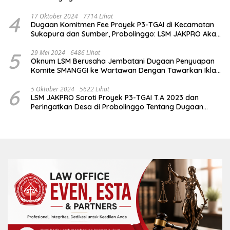
4
17 Oktober 2024
7714 Lihat
Dugaan Komitmen Fee Proyek P3-TGAI di Kecamatan
Sukapura dan Sumber, Probolinggo: LSM JAKPRO Akan
Ambil Sikap
5
29 Mei 2024
6486 Lihat
Oknum LSM Berusaha Jembatani Dugaan Penyuapan
Komite SMANGGI ke Wartawan Dengan Tawarkan Iklan
2,5 Juta
6
5 Oktober 2024
5622 Lihat
LSM JAKPRO Soroti Proyek P3-TGAI T.A 2023 dan
Peringatkan Desa di Probolinggo Tentang Dugaan
Komitmen Fee Proyek P3-TGAI 2024