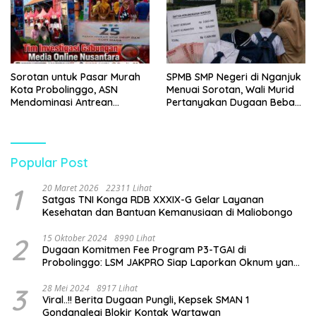
Sorotan untuk Pasar Murah
SPMB SMP Negeri di Nganjuk
Kota Probolinggo, ASN
Menuai Sorotan, Wali Murid
Mendominasi Antrean
Pertanyakan Dugaan Beban
Pembeli
Biaya Seragam dan Peran
Pengawasan Dinas
Pendidikan
Popular Post
1
20 Maret 2026
22311 Lihat
Satgas TNI Konga RDB XXXIX-G Gelar Layanan
Kesehatan dan Bantuan Kemanusiaan di Maliobongo
2
15 Oktober 2024
8990 Lihat
Dugaan Komitmen Fee Program P3-TGAI di
Probolinggo: LSM JAKPRO Siap Laporkan Oknum yang
Terlibat
3
28 Mei 2024
8917 Lihat
Viral..!! Berita Dugaan Pungli, Kepsek SMAN 1
Gondanglegi Blokir Kontak Wartawan