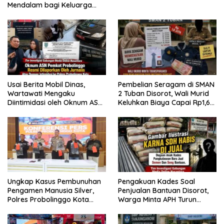
Mendalam bagi Keluarga
Besar Patrolihukum.net
Usai Berita Mobil Dinas,
Pembelian Seragam di SMAN
Wartawati Mengaku
2 Tuban Disorot, Wali Murid
Diintimidasi oleh Oknum ASN
Keluhkan Biaya Capai Rp1,6
Pemkot Probolinggo dan
Juta
Tempuh Jalur Hukum
Ungkap Kasus Pembunuhan
Pengakuan Kades Soal
Pengamen Manusia Silver,
Penjualan Bantuan Disorot,
Polres Probolinggo Kota
Warga Minta APH Turun
Tangkap Dua Pelaku
Tangan