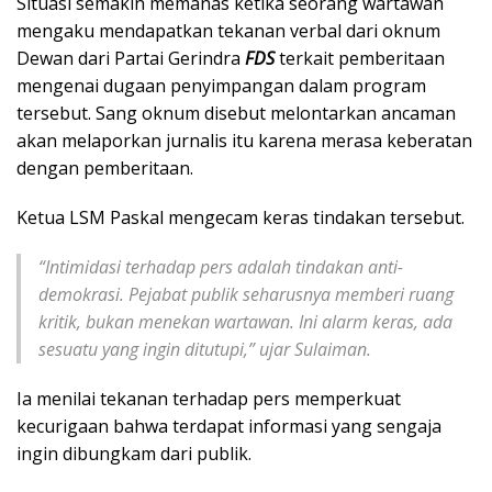
Situasi semakin memanas ketika seorang wartawan
mengaku mendapatkan tekanan verbal dari oknum
Dewan dari Partai Gerindra
FDS
terkait pemberitaan
mengenai dugaan penyimpangan dalam program
tersebut. Sang oknum disebut melontarkan ancaman
akan melaporkan jurnalis itu karena merasa keberatan
dengan pemberitaan.
Ketua LSM Paskal mengecam keras tindakan tersebut.
“Intimidasi terhadap pers adalah tindakan anti-
demokrasi. Pejabat publik seharusnya memberi ruang
kritik, bukan menekan wartawan. Ini alarm keras, ada
sesuatu yang ingin ditutupi,” ujar Sulaiman.
Ia menilai tekanan terhadap pers memperkuat
kecurigaan bahwa terdapat informasi yang sengaja
ingin dibungkam dari publik.