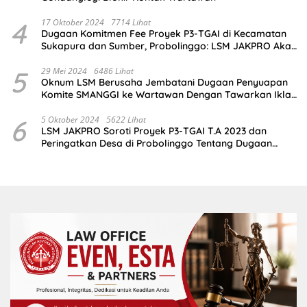
4
17 Oktober 2024
7714 Lihat
Dugaan Komitmen Fee Proyek P3-TGAI di Kecamatan
Sukapura dan Sumber, Probolinggo: LSM JAKPRO Akan
Ambil Sikap
5
29 Mei 2024
6486 Lihat
Oknum LSM Berusaha Jembatani Dugaan Penyuapan
Komite SMANGGI ke Wartawan Dengan Tawarkan Iklan
2,5 Juta
6
5 Oktober 2024
5622 Lihat
LSM JAKPRO Soroti Proyek P3-TGAI T.A 2023 dan
Peringatkan Desa di Probolinggo Tentang Dugaan
Komitmen Fee Proyek P3-TGAI 2024