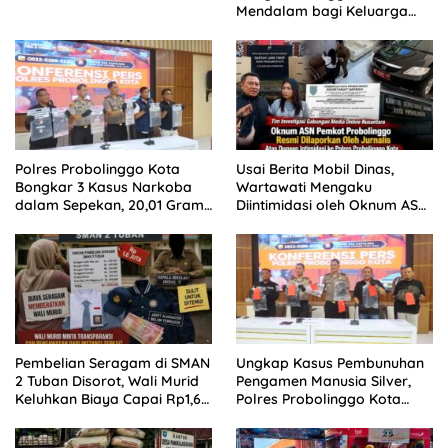
Mendalam bagi Keluarga
Besar Patrolihukum.net
Polres Probolinggo Kota
Usai Berita Mobil Dinas,
Bongkar 3 Kasus Narkoba
Wartawati Mengaku
dalam Sepekan, 20,01 Gram
Diintimidasi oleh Oknum ASN
Sabu Disita
Pemkot Probolinggo dan
Tempuh Jalur Hukum
Pembelian Seragam di SMAN
Ungkap Kasus Pembunuhan
2 Tuban Disorot, Wali Murid
Pengamen Manusia Silver,
Keluhkan Biaya Capai Rp1,6
Polres Probolinggo Kota
Juta
Tangkap Dua Pelaku