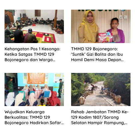
Tanam 100 Bibit Pohon
Ketahanan Pangan Kampung
Sesor
Kehangatan Pos 1 Kesongo:
TMMD 129 Bojonegoro:
Ketika Satgas TMMD 129
‘Suntik’ Gizi Balita dan Ibu
Bojonegoro dan Warga
Hamil Demi Masa Depan
Menyatu Tanpa Sekat
Bebas Stunting
Wujudkan Keluarga
Rehab Jembatan TMMD Ke-
Berkualitas: TMMD 129
129 Kodim 1807/Sorong
Bojonegoro Hadirkan Safari
Selatan Hampir Rampung,
KB Gratis
Perkuat Akses dan
Tingkatkan Mobilitas Warga