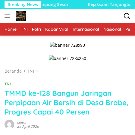
Langsung
ngan Kampung Sesor
Breaking News
Kejaksaan Tanjungbalai Terima Lap
ke
konten
Home
TNI
Polri
Kabar Viral
Internasional
Nasional
Peme
Beranda
TNI
TNI
TMMD ke-128 Bangun Jaringan
Perpipaan Air Bersih di Desa Brabe,
Progres Capai 40 Persen
Editor
29 April 2026