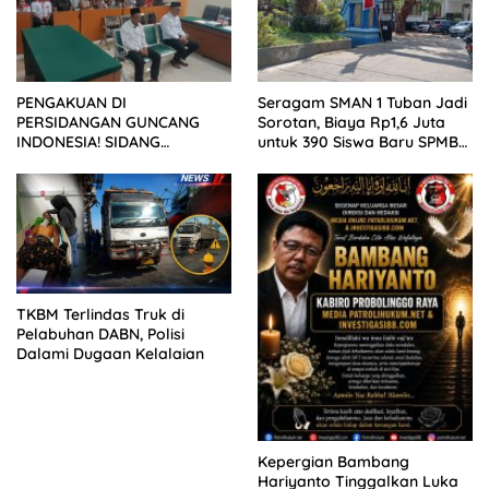
PENGAKUAN DI
Seragam SMAN 1 Tuban Jadi
PERSIDANGAN GUNCANG
Sorotan, Biaya Rp1,6 Juta
INDONESIA! SIDANG
untuk 390 Siswa Baru SPMB
TUNTUTAN DITUNDA,
2026
KELUARGA KORBAN
MENGAMUK DI PN MALANG
TKBM Terlindas Truk di
Pelabuhan DABN, Polisi
Dalami Dugaan Kelalaian
Kepergian Bambang
Hariyanto Tinggalkan Luka