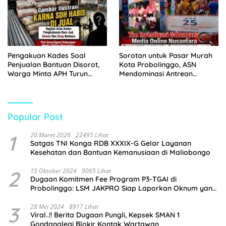
Pengakuan Kades Soal
Sorotan untuk Pasar Murah
Penjualan Bantuan Disorot,
Kota Probolinggo, ASN
Warga Minta APH Turun
Mendominasi Antrean
Tangan
Pembeli
Popular Post
1
20 Maret 2026
22495 Lihat
Satgas TNI Konga RDB XXXIX-G Gelar Layanan
Kesehatan dan Bantuan Kemanusiaan di Maliobongo
2
15 Oktober 2024
9065 Lihat
Dugaan Komitmen Fee Program P3-TGAI di
Probolinggo: LSM JAKPRO Siap Laporkan Oknum yang
Terlibat
3
28 Mei 2024
8917 Lihat
Viral..!! Berita Dugaan Pungli, Kepsek SMAN 1
Gondanglegi Blokir Kontak Wartawan