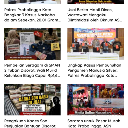
Polres Probolinggo Kota
Usai Berita Mobil Dinas,
Bongkar 3 Kasus Narkoba
Wartawati Mengaku
dalam Sepekan, 20,01 Gram
Diintimidasi oleh Oknum ASN
Sabu Disita
Pemkot Probolinggo dan
Tempuh Jalur Hukum
Pembelian Seragam di SMAN
Ungkap Kasus Pembunuhan
2 Tuban Disorot, Wali Murid
Pengamen Manusia Silver,
Keluhkan Biaya Capai Rp1,6
Polres Probolinggo Kota
Juta
Tangkap Dua Pelaku
Pengakuan Kades Soal
Sorotan untuk Pasar Murah
Penjualan Bantuan Disorot,
Kota Probolinggo, ASN