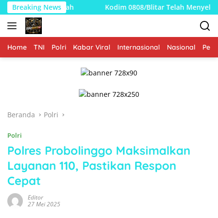
Langsung
Breaking News
Kodim 0808/Blitar Telah Menyelesaikan Pembangunan KD
ke
konten
Home
TNI
Polri
Kabar Viral
Internasional
Nasional
Peme
Beranda
Polri
Polri
Polres Probolinggo Maksimalkan
Layanan 110, Pastikan Respon
Cepat
Editor
27 Mei 2025