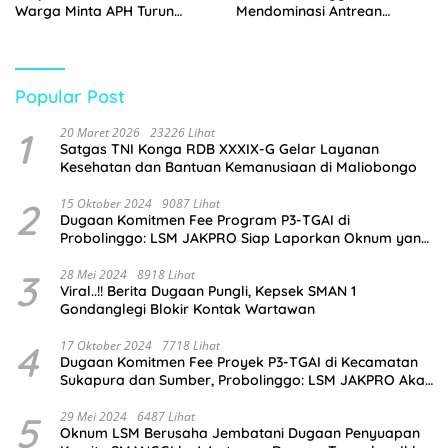
Warga Minta APH Turun
Mendominasi Antrean
Tangan
Pembeli
Popular Post
1
20 Maret 2026
23226 Lihat
Satgas TNI Konga RDB XXXIX-G Gelar Layanan
Kesehatan dan Bantuan Kemanusiaan di Maliobongo
2
15 Oktober 2024
9087 Lihat
Dugaan Komitmen Fee Program P3-TGAI di
Probolinggo: LSM JAKPRO Siap Laporkan Oknum yang
Terlibat
3
28 Mei 2024
8918 Lihat
Viral..!! Berita Dugaan Pungli, Kepsek SMAN 1
Gondanglegi Blokir Kontak Wartawan
4
17 Oktober 2024
7718 Lihat
Dugaan Komitmen Fee Proyek P3-TGAI di Kecamatan
Sukapura dan Sumber, Probolinggo: LSM JAKPRO Akan
Ambil Sikap
5
29 Mei 2024
6487 Lihat
Oknum LSM Berusaha Jembatani Dugaan Penyuapan