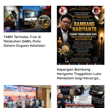
TUNTUTAN DITUNDA,
2026
KELUARGA KORBAN
MENGAMUK DI PN MALANG
TKBM Terlindas Truk di
Pelabuhan DABN, Polisi
Dalami Dugaan Kelalaian
Kepergian Bambang
Hariyanto Tinggalkan Luka
Mendalam bagi Keluarga
Besar Patrolihukum.net