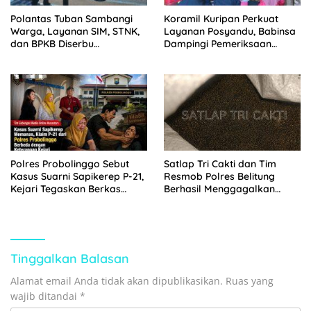
Polantas Tuban Sambangi
Koramil Kuripan Perkuat
Warga, Layanan SIM, STNK,
Layanan Posyandu, Babinsa
dan BPKB Diserbu
Dampingi Pemeriksaan
Masyarakat Tuban
Kesehatan Warga
Polres Probolinggo Sebut
Satlap Tri Cakti dan Tim
Kasus Suarni Sapikerep P-21,
Resmob Polres Belitung
Kejari Tegaskan Berkas
Berhasil Menggagalkan
Masih Belum Lengkap
Perdagangan Timah Ilegal
Menuju Jakarta
Tinggalkan Balasan
Alamat email Anda tidak akan dipublikasikan.
Ruas yang
wajib ditandai
*