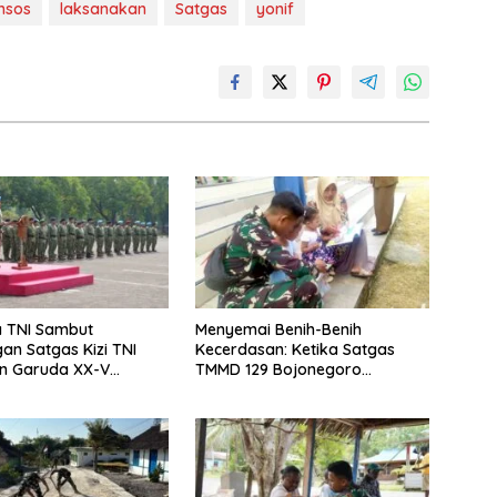
msos
laksanakan
Satgas
yonif
a TNI Sambut
Menyemai Benih-Benih
an Satgas Kizi TNI
Kecerdasan: Ketika Satgas
en Garuda XX-V
TMMD 129 Bojonegoro
O
Membuka ‘Jendela Dunia’
Anak-Anak Kesongo