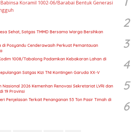
1
, Babinsa Koramil 1002-06/Barabai Bentuk Generasi
angguh
2
sa Sehat, Satgas TMMD Bersama Warga Bersihkan
3
 di Posyandu Cenderawasih Perkuat Pemantauan
ta
 Kodim 1008/Tabalong Padamkan Kebakaran Lahan di
4
epulangan Satgas Kizi TNI Kontingen Garuda XX-V
5
an Nasional 2026 Kemenhan Renovasi Sekretariat LVRI dan
 19 Provinsi
 Beri Penjelasan Terkait Penanganan 53 Ton Pasir Timah di
6