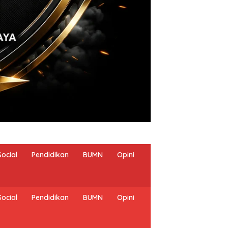
Social
Pendidikan
BUMN
Opini
Social
Pendidikan
BUMN
Opini