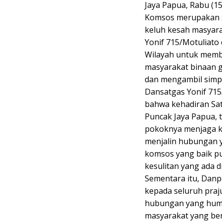
Jaya Papua, Rabu (15
Komsos merupakan s
keluh kesah masyara
Yonif 715/Motuliato
Wilayah untuk memb
masyarakat binaan 
dan mengambil simpa
Dansatgas Yonif 715
bahwa kehadiran Sat
Puncak Jaya Papua, 
pokoknya menjaga ke
menjalin hubungan y
komsos yang baik pu
kesulitan yang ada d
Sementara itu, Danp
kepada seluruh praj
hubungan yang huma
masyarakat yang bera