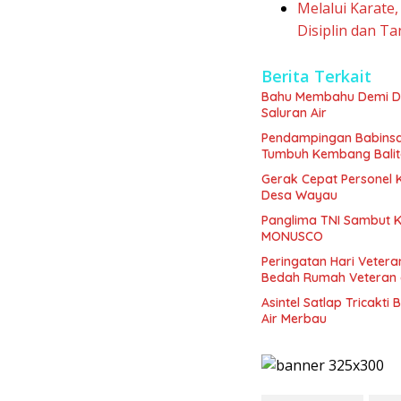
Melalui Karate
Disiplin dan T
Berita Terkait
Bahu Membahu Demi De
Saluran Air
Pendampingan Babinsa
Tumbuh Kembang Bali
Gerak Cepat Personel
Desa Wayau
Panglima TNI Sambut K
MONUSCO
Peringatan Hari Veter
Bedah Rumah Veteran di
Asintel Satlap Tricakti
Air Merbau