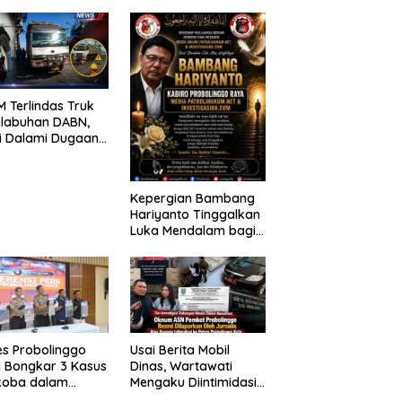
ANG TUNTUTAN
390 Siswa Baru SPMB
UNDA, KELUARGA
2026
BAN MENGAMUK
PN MALANG
 Terlindas Truk
elabuhan DABN,
si Dalami Dugaan
laian
Kepergian Bambang
Hariyanto Tinggalkan
Luka Mendalam bagi
Keluarga Besar
Patrolihukum.net
es Probolinggo
Usai Berita Mobil
 Bongkar 3 Kasus
Dinas, Wartawati
koba dalam
Mengaku Diintimidasi
kan, 20,01 Gram
oleh Oknum ASN