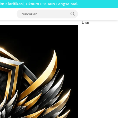
num P3K IAIN Langsa Malah Gertak Wartawan ke Dewan Pers
tutup