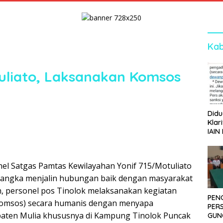
Kab
uliato, Laksanakan Komsos
Didu
Klar
IAIN
Ger
Dew
nel Satgas Pamtas Kewilayahan Yonif 715/Motuliato
rangka menjalin hubungan baik dengan masyarakat
, personel pos Tinolok melaksanakan kegiatan
PEN
(Komsos) secara humanis dengan menyapa
PER
paten Mulia khususnya di Kampung Tinolok Puncak
GUN