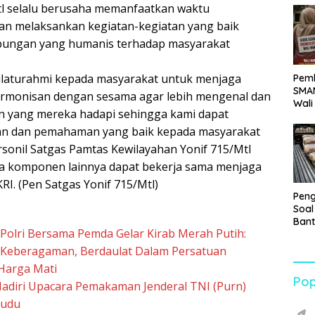
Mtl selalu berusaha memanfaatkan waktu
Sabu
n melaksankan kegiatan-kegiatan yang baik
bungan yang humanis terhadap masyarakat
 silaturahmi kepada masyarakat untuk menjaga
Pemb
SMAN
rmonisan dengan sesama agar lebih mengenal dan
Wali
 yang mereka hadapi sehingga kami dapat
Biay
Juta
n dan pemahaman yang baik kepada masyarakat
rsonil Satgas Pamtas Kewilayahan Yonif 715/Mtl
ta komponen lainnya dapat bekerja sama menjaga
I. (Pen Satgas Yonif 715/Mtl)
Pen
Soal
Bant
 Polri Bersama Pemda Gelar Kirab Merah Putih:
War
Turu
 Keberagaman, Berdaulat Dalam Persatuan
Harga Mati
Pop
adiri Upacara Pemakaman Jenderal TNI (Purn)
cudu