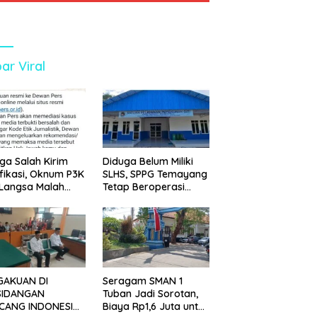
ar Viral
ga Salah Kirim
Diduga Belum Miliki
ifikasi, Oknum P3K
SLHS, SPPG Temayang
 Langsa Malah
Tetap Beroperasi
tak Wartawan ke
Sejak Lama
an Pers
GAKUAN DI
Seragam SMAN 1
SIDANGAN
Tuban Jadi Sorotan,
CANG INDONESIA!
Biaya Rp1,6 Juta untuk