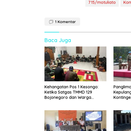
715/motuliato
Ko
1
Komentar
Baca Juga
Kehangatan Pos 1 Kesongo:
Panglim
Ketika Satgas TMMD 129
Kepulang
Bojonegoro dan Warga
Konting
Menyatu Tanpa Sekat
MONUSC