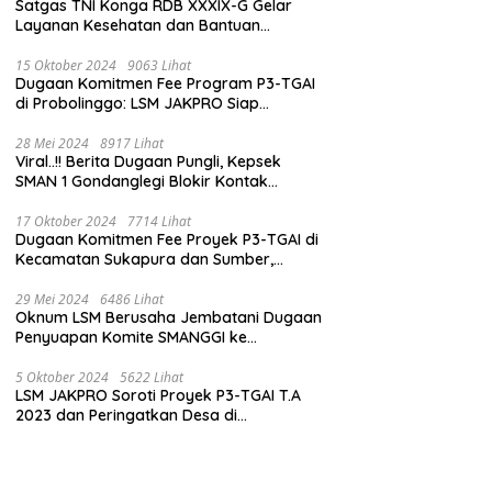
Satgas TNI Konga RDB XXXIX-G Gelar
Layanan Kesehatan dan Bantuan
Kemanusiaan di Maliobongo
15 Oktober 2024
9063 Lihat
Dugaan Komitmen Fee Program P3-TGAI
di Probolinggo: LSM JAKPRO Siap
Laporkan Oknum yang Terlibat
28 Mei 2024
8917 Lihat
Viral..!! Berita Dugaan Pungli, Kepsek
SMAN 1 Gondanglegi Blokir Kontak
Wartawan
17 Oktober 2024
7714 Lihat
Dugaan Komitmen Fee Proyek P3-TGAI di
Kecamatan Sukapura dan Sumber,
Probolinggo: LSM JAKPRO Akan Ambil
Sikap
29 Mei 2024
6486 Lihat
Oknum LSM Berusaha Jembatani Dugaan
Penyuapan Komite SMANGGI ke
Wartawan Dengan Tawarkan Iklan 2,5
Juta
5 Oktober 2024
5622 Lihat
LSM JAKPRO Soroti Proyek P3-TGAI T.A
2023 dan Peringatkan Desa di
Probolinggo Tentang Dugaan Komitmen
Fee Proyek P3-TGAI 2024