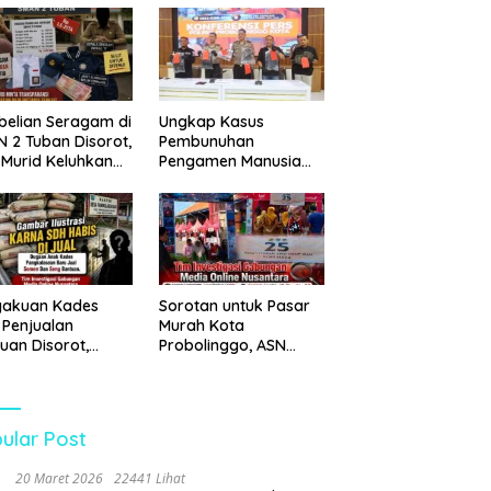
 Disita
Pemkot Probolinggo
dan Tempuh Jalur
Hukum
elian Seragam di
Ungkap Kasus
 2 Tuban Disorot,
Pembunuhan
 Murid Keluhkan
Pengamen Manusia
a Capai Rp1,6
Silver, Polres
Probolinggo Kota
Tangkap Dua Pelaku
gakuan Kades
Sorotan untuk Pasar
 Penjualan
Murah Kota
uan Disorot,
Probolinggo, ASN
ga Minta APH
Mendominasi Antrean
n Tangan
Pembeli
ular Post
20 Maret 2026
22441 Lihat