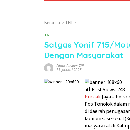
Beranda
TNI
TNI
Satgas Yonif 715/Mot
Dengan Masyarakat
Editor Puspen TNI
15 Januari 2025
Post Views:
248
Puncak
Jaya – Perso
Pos Tonolok dalam 
di daerah penugasan
komunikasi sosial 
masyarakat di Kabu