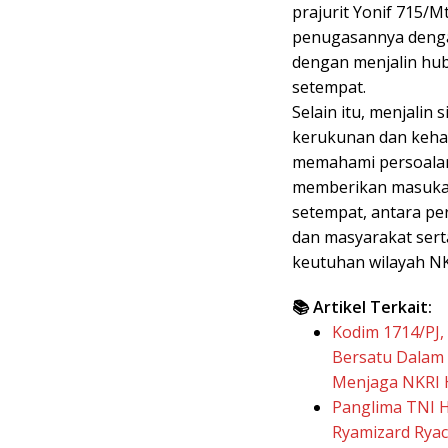
prajurit Yonif 715/
penugasannya denga
dengan menjalin hu
setempat.
Selain itu, menjalin
kerukunan dan keha
memahami persoalan
memberikan masuka
setempat, antara pe
dan masyarakat ser
keutuhan wilayah NKR
📚 Artikel Terkait:
Kodim 1714/PJ,
Bersatu Dalam
Menjaga NKRI 
Panglima TNI H
Ryamizard Rya